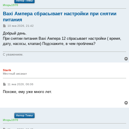
Автор Темы
Игорь1970
Baxi Ампера сбрасывает настройки при снятии
питания
С
10 янв 2026, 21:42
о
о
Добрый день.
б
При снятии питания Baxi Ампера 12 сбрасывает настройки ( время,
щ
е
дату, насосы, клапан) Подскажите, в чем проблема?
н
и
е
С уважением.
Starik
Местный аксакал
С
11 янв 2026, 06:06
о
о
Похоже, ему уже много лет.
б
щ
е
н
и
е
Автор Темы
Игорь1970