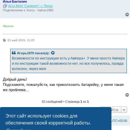
Илья Бахталин
АСЦ BAXI "Санфорт". г. Пенза
Подключение к Зонту - bahus1980
Alexzzz
С
01 май 2026, 11:05
о
о
б
Игорь1970
писал(а):
щ
е
Возможности по инструкции есть у Ампера+. У меня просто Ампера
н
и по инструкции такой возможности нет, но все получилось, правда
и
е
колхозно, через ваги
Добрый день!
Подскажите, пожалуйста, как приколхозить батарейку, у меня такая
же проблема...
10 сообщений • Страница
1
из
1
Перейти
Этот сайт использует cookies для
Список форумов
С
в
я
з
а
т
ь
с
я
с
а
д
м
и
н
и
с
т
р
а
ц
и
е
й
Часовой пояс:
UTC+03:00
обеспечения своей корректной работы.