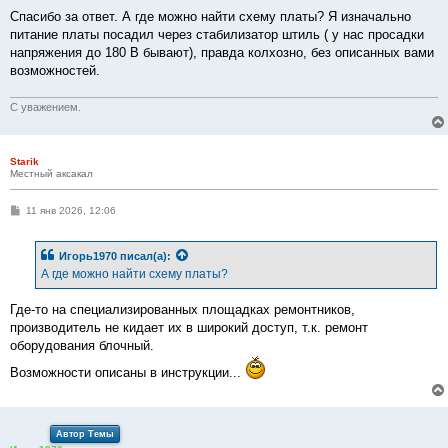
о
о
Спасибо за ответ. А где можно найти схему платы? Я изначально
б
питание платы посадил через стабилизатор штиль ( у нас просадки
щ
е
напряжения до 180 В бывают), правда колхозно, без описанных вами
н
возможностей.
и
е
С уважением.
Starik
Местный аксакал
С
11 янв 2026, 12:06
о
о
б
Игорь1970
писал(а):
щ
е
А где можно найти схему платы?
н
и
е
Где-то на специализированных площадках ремонтников,
производитель не кидает их в широкий доступ, т.к. ремонт
оборудования блочный.
Возможности описаны в инструкции...
Автор Темы