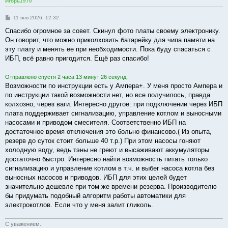
Игорь1970
С
11 янв 2026, 12:32
о
о
Спасибо огромное за совет. Скинул фото платы своему электронику.
б
Он говорит, что можно приколхозить батарейку для чипа памяти на
щ
е
эту плату и менять ее при необходимости. Пока буду спасаться с
н
ИБП, всё равно пригодится. Ещё раз спасибо!
и
е
Отправлено спустя 2 часа 13 минут 26 секунд:
Возможности по инструкции есть у Ампера+. У меня просто Ампера и
по инструкции такой возможности нет, но все получилось, правда
колхозно, через ваги. Интересно другое: при подключении через ИБП
плата поддерживает сигнализацию, управление котлом и выносными
насосами и приводом смесителя. Соответственно ИБП на
достаточное время отключения это больно финансово.( Из опыта,
резерв до суток стоит больше 40 т.р.) При этом насосы гоняют
холодную воду, ведь тэны не греют и высаживают аккумуляторы
достаточно быстро. Интересно найти возможность питать только
сигнализацию и управление котлом в т.ч. и выбег насоса котла без
выносных насосов и приводов. ИБП для этих целей будет
значительно дешевле при том же времени резерва. Производителю
бы придумать подобный алгоритм работы автоматики для
электрокотлов. Если что у меня залит гликоль.
С уважением.