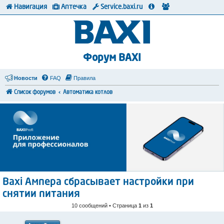
Навигация
Аптечка
Service.baxi.ru
Форум BAXI
Новости
FAQ
Правила
Список форумов
Автоматика котлов
Baxi Ампера сбрасывает настройки при
снятии питания
10 сообщений • Страница
1
из
1