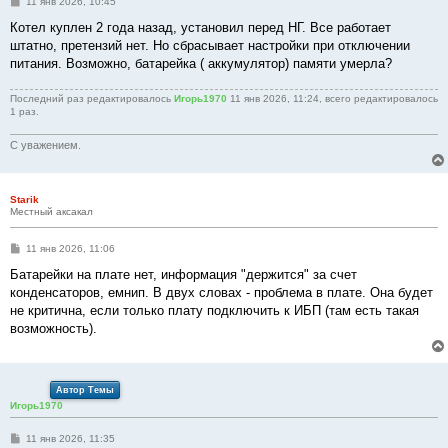
С
11 янв 2026, 10:45
о
о
Котел куплен 2 года назад, установил перед НГ. Все работает
б
штатно, претензий нет. Но сбрасывает настройки при отключении
щ
е
питания. Возможно, батарейка ( аккумулятор) памяти умерла?
н
и
е
Последний раз редактировалось
Игорь1970
11 янв 2026, 11:24, всего редактировалось
1 раз.
С уважением.
Starik
Местный аксакал
С
11 янв 2026, 11:06
о
о
Батарейки на плате нет, информация "держится" за счет
б
конденсаторов, емнип. В двух словах - проблема в плате. Она будет
щ
е
не критична, если только плату подключить к ИБП (там есть такая
н
возможность).
и
е
Автор Темы
Игорь1970
С
11 янв 2026, 11:35