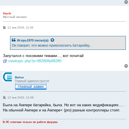
Starik
Местный аксакал
С
12 янв 2026, 11:36
о
о
б
Игорь1970
писал(а):
щ
е
Он говорит, что можно приколхозить батарейку...
н
и
е
Запутался с похожими темами..., вот почитай
viewtopic.php?p=98280#p98280
Bahus
Главный администратор
С
12 янв 2026, 12:08
о
о
Была на Ампере батарейка, была. Но вот на каких модификациях.....
б
На обычной Ампере и на Ампере+ (pro) разные контроллеры стоят.
щ
е
н
и
В ЛС отвечаю только по работе форума
е