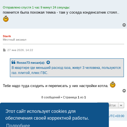
и
е
Отправлено спустя 1 час 9 минут 24 секунды:
помнится была похожая темка - там у соседа конденсатник стоял..
Starik
Местный аксакал
С
27 янв 2026, 14:22
о
о
б
Rosso73
писал(а):
щ
е
В квартире где меньший расход газа, живут 3 человека, пользуются
н
газ. плитой, плюс ГВС.
и
е
Тебе надо туда сходить и переписать у них настройки котла.
8 сообщений • Страница
1
из
1
Перейти
Этот сайт использует cookies для
Список форумов
С
в
я
з
а
т
ь
с
я
с
а
д
м
и
н
и
с
т
р
а
ц
и
е
й
Часовой пояс:
UTC+03:00
обеспечения своей корректной работы.
Подробнее
Создано на основе
phpBB
® Forum Software © phpBB Limited