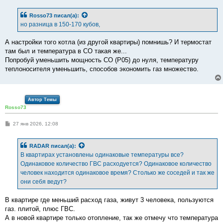
о
б
Rosso73
писал(а):
щ
е
но разница в 150-170 кубов,
н
и
е
А настройки того котла (из другой квартиры) помнишь? И термостат
там был и температура в СО такая же...
Попробуй уменьшить мощность СО (Р05) до нуля, температуру
теплоносителя уменьшить, способов экономить газ множество.
Автор Темы
Rosso73
С
27 янв 2026, 12:08
о
о
б
RADAR
писал(а):
щ
е
В квартирах установлены одинаковые температуры все?
н
Одинаковое количество ГВС расходуется? Одинаковое количество
и
е
человек находится одинаковое время? Столько же соседей и так же
они себя ведут?
В квартире где меньший расход газа, живут 3 человека, пользуются
газ. плитой, плюс ГВС.
А в новой квартире только отопление, так же отмечу что температура