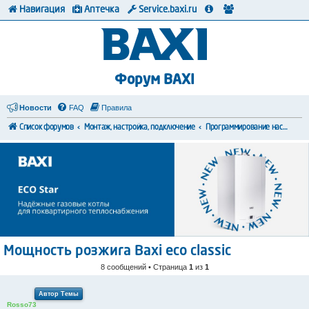
Навигация
Аптечка
Service.baxi.ru
Форум BAXI
Новости
FAQ
Правила
Список форумов
Монтаж, настройка, подключение
Программирование настроек
Мощность розжига Baxi eco classic
8 сообщений • Страница
1
из
1
Автор Темы
Rosso73