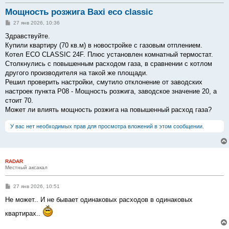
Мощность розжига Baxi eco classic
С
27 янв 2026, 10:36
о
о
Здравствуйте.
б
Купили квартиру (70 кв.м) в новостройке с газовым отплением.
щ
е
Котел ECO CLASSIC 24F. Плюс установлен комнатный термостат.
н
Столкнулись с повышенным расходом газа, в сравнении с котлом
и
е
другого производителя на такой же площади.
Решил проверить настройки, смутило отклонение от заводских
настроек пункта P08 - Мощность розжига, заводское значение 20, а
стоит 70.
Может ли влиять мощность розжига на повышенный расход газа?
У вас нет необходимых прав для просмотра вложений в этом сообщении.
RADAR
Местный аксакал
С
27 янв 2026, 10:51
о
о
Не может.. И не бывает одинаковых расходов в одинаковых
б
щ
квартирах..
е
н
и