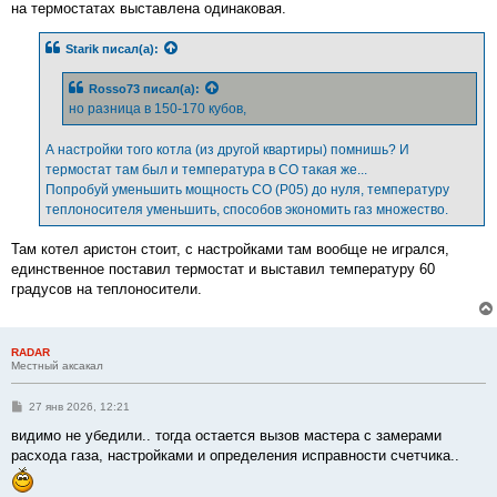
на термостатах выставлена одинаковая.
Starik
писал(а):
Rosso73
писал(а):
но разница в 150-170 кубов,
А настройки того котла (из другой квартиры) помнишь? И
термостат там был и температура в СО такая же...
Попробуй уменьшить мощность СО (Р05) до нуля, температуру
теплоносителя уменьшить, способов экономить газ множество.
Там котел аристон стоит, с настройками там вообще не игрался,
единственное поставил термостат и выставил температуру 60
градусов на теплоносители.
RADAR
Местный аксакал
С
27 янв 2026, 12:21
о
о
видимо не убедили.. тогда остается вызов мастера с замерами
б
расхода газа, настройками и определения исправности счетчика..
щ
е
н