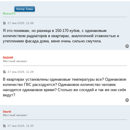
е
Автор Темы
Rosso73
С
27 янв 2026, 11:08
о
о
Я это понимаю, но разница в 150-170 кубов, с одинаковым
б
количеством радиаторов в квартирах, аналогичной этажностью и
щ
е
утеплением фасада дома, меня очень сильно смутила.
н
и
е
RADAR
Местный аксакал
С
27 янв 2026, 11:28
о
о
В квартирах установлены одинаковые температуры все? Одинаковое
б
количество ГВС расходуется? Одинаковое количество человек
щ
е
находится одинаковое время? Столько же соседей и так же они себя
н
ведут?
и
е
Starik
Местный аксакал
С
27 янв 2026, 11:35
о