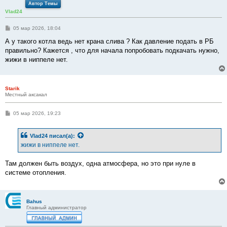
Автор Темы
Vlad24
С
05 мар 2026, 18:04
о
о
А у такого котла ведь нет крана слива ? Как давление подать в РБ
б
правильно? Кажется , что для начала попробовать подкачать нужно,
щ
е
жижи в ниппеле нет.
н
и
е
Starik
Местный аксакал
С
05 мар 2026, 19:23
о
о
б
Vlad24
писал(а):
щ
е
жижи в ниппеле нет.
н
и
е
Там должен быть воздух, одна атмосфера, но это при нуле в
системе отопления.
Bahus
Главный администратор