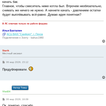
качать бак.
Главное, чтобы смеситель ниже котла был. Впрочем необязательно,
снимать же ничего не нужно. А начнете качать - давлением остатки
будет выплёвывать всё-равно. Думаю идея понятная?
В ЛС отвечаю только по работе форума
Илья Бахталин
АСЦ BAXI "Санфорт". г. Пенза
Подключение к Зонту - bahus1980
Starik
Местный аксакал
С
06 мар 2026, 15:12
о
о
Продублировали.
б
щ
е
н
и
е
Автор Темы
Vlad24
С
06 мар 2026, 16:09
о
о
Ок, понятно, спасибо