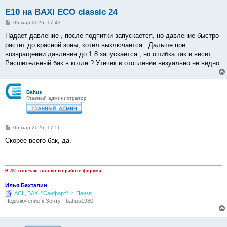
E10 на BAXI ECO classic 24
С
05 мар 2026, 17:43
о
о
Падает давление , после подпитки запускается, но давление быстро
б
растет до красной зоны, котел выключается . Дальше при
щ
е
возвращении давления до 1.8 запускается , но ошибка так и висит .
н
Расшительный бак в котле ? Утечек в отоплении визуально не видно.
и
е
Bahus
Главный администратор
С
05 мар 2026, 17:56
о
о
Скорее всего бак, да.
б
щ
е
н
и
В ЛС отвечаю только по работе форума
е
Илья Бахталин
АСЦ BAXI "Санфорт". г. Пенза
Подключение к Зонту - bahus1980