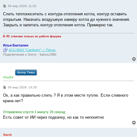
С
06 мар 2026, 11:32
о
о
Слить теплоноситель с контура отопления котла, контур оставить
б
открытым. Накачать воздушеую камеру котла до нужного значения.
щ
е
Закрыть и запитать контур отопления котла. Примерно так.
н
и
е
В ЛС отвечаю только по работе форума
Илья Бахталин
АСЦ BAXI "Санфорт". г. Пенза
Подключение к Зонту - bahus1980
Автор Темы
Vlad24
С
06 мар 2026, 14:29
о
о
Ок, а как правильно слить ? Я в этом месте туплю. Если сливного
б
крана нет?
щ
е
н
Отправлено спустя 1 минуту 29 секунд:
и
е
Есть совет от ИИ через подкачку, но как то непонятно
Starik