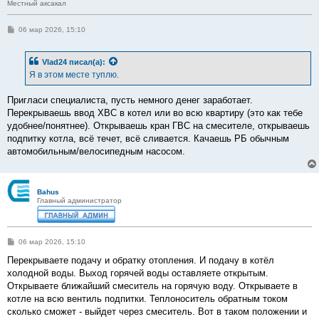
Местный аксакал
С
06 мар 2026, 15:10
о
о
б
Vlad24
писал(а):
щ
е
Я в этом месте туплю.
н
и
е
Пригласи специалиста, пусть немного денег заработает.
Перекрываешь ввод ХВС в котел или во всю квартиру (это как тебе
удобнее/понятнее). Открываешь кран ГВС на смесителе, открываешь
подпитку котла, всё течет, всё сливается. Качаешь РБ обычным
автомобильным/велосипедным насосом.
Bahus
Главный администратор
С
06 мар 2026, 15:10
о
о
Перекрываете подачу и обратку отопления. И подачу в котёл
б
холодной воды. Выход горячей воды оставляете открытым.
щ
е
Открываете ближайший смеситель на горячую воду. Открываете в
н
котле на всю вентиль подпитки. Теплоноситель обратным током
и
е
сколько сможет - выйдет через смеситель. Вот в таком положении и