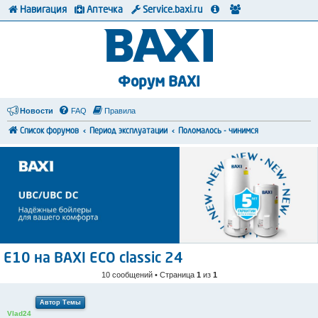
Навигация
Аптечка
Service.baxi.ru
Форум BAXI
Новости
FAQ
Правила
Список форумов
Период эксплуатации
Поломалось - чинимся
E10 на BAXI ECO classic 24
10 сообщений • Страница
1
из
1
Автор Темы
Vlad24