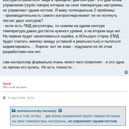
управления (грубо говоря) которые на свои температуры настроены,
но управляют одним котлом. Я вижу потенциально 2 проблемы:
- производительность самого контроллера-может ли он потянуть
обсчет двух контуров?
- если есть ПИД регуляторы, то скажем на одном контуре
температура давно достигла нужного уровня, а на втором еще нет.
На первом будет накапливаться ошибка, в бОльшую сторну (ПИД
будет считать невязку между уставкой и реальностью) и пытаться
корректировать.... Короче- вот не знаю - подумали-ли об этом
разработчики или нет.
сам контроллер формально очень много чего позволяет - и это одна
из причин его купить. Но есть тонкости...
Starik
Местный аксакал
С
12 мар 2026, 18:51
о
о
б
mmishourovsky
писал(а):
щ
е
речь о том, чтобы ... два блока управления (грубо говоря) которые
н
на свои температуры настроены,
но управляют одним котлом
.
и
е