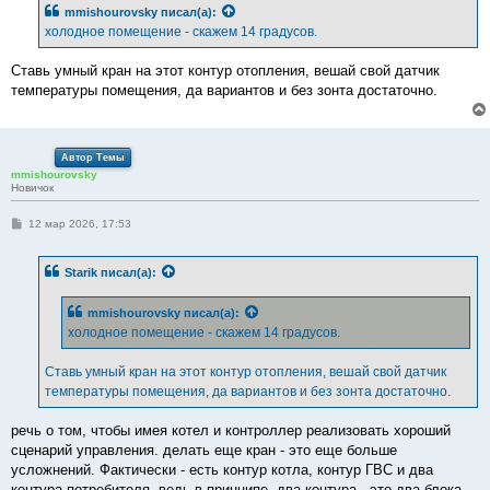
б
mmishourovsky
писал(а):
щ
е
холодное помещение - скажем 14 градусов.
н
и
е
Ставь умный кран на этот контур отопления, вешай свой датчик
температуры помещения, да вариантов и без зонта достаточно.
Автор Темы
mmishourovsky
Новичок
С
12 мар 2026, 17:53
о
о
б
Starik
писал(а):
щ
е
н
mmishourovsky
писал(а):
и
е
холодное помещение - скажем 14 градусов.
Ставь умный кран на этот контур отопления, вешай свой датчик
температуры помещения, да вариантов и без зонта достаточно.
речь о том, чтобы имея котел и контроллер реализовать хороший
сценарий управления. делать еще кран - это еще больше
усложнений. Фактически - есть контур котла, контур ГВС и два
контура-потребителя. ведь в принципе, два контура - это два блока