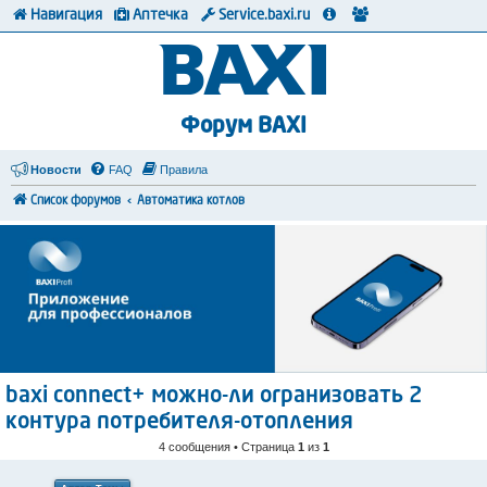
Навигация
Аптечка
Service.baxi.ru
Форум BAXI
Новости
FAQ
Правила
Список форумов
Автоматика котлов
baxi connect+ можно-ли огранизовать 2
контура потребителя-отопления
4 сообщения • Страница
1
из
1