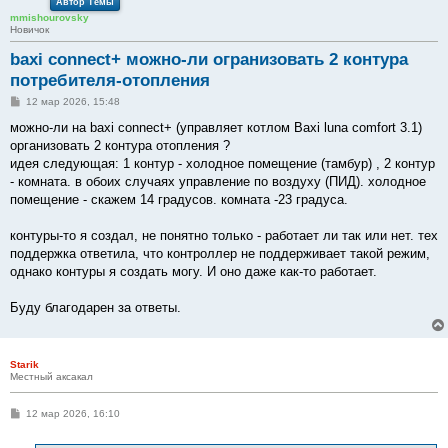
Автор Темы
mmishourovsky
Новичок
baxi connect+ можно-ли огранизовать 2 контура
потребителя-отопления
С
12 мар 2026, 15:48
о
о
можно-ли на baxi connect+ (управляет котлом Baxi luna comfort 3.1)
б
организовать 2 контура отопления ?
щ
е
идея следующая: 1 контур - холодное помещение (тамбур) , 2 контур
н
- комната. в обоих случаях управление по воздуху (ПИД). холодное
и
е
помещение - скажем 14 градусов. комната -23 градуса.
контуры-то я создал, не понятно только - работает ли так или нет. тех
поддержка ответила, что контроллер не поддерживает такой режим,
однако контуры я создать могу. И оно даже как-то работает.
Буду благодарен за ответы.
Starik
Местный аксакал
С
12 мар 2026, 16:10
о
о