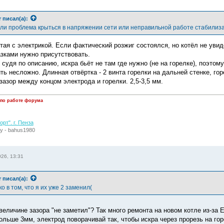
r
писал(а):
 ли проблема крыться в напряжении сети или неправильной работе стабилиз
тая с электрикой. Если фактический розжиг состоялся, но котёл не увиде
азками нужно присутствовать.
судя по описанию, искра бьёт не там где нужно (не на горелке), поэтом
ь несложно. Длинная отвёртка - 2 винта горелки на дальней стенке, гор
зазор между концом электрода и горелки. 2,5-3,5 мм.
 по работе форума
рт". г. Пенза
у - bahus1980
26, 13:31
r
писал(а):
о в том, что я их уже 2 заменил(
величине зазора "не заметил"? Так много ремонта на новом котле из-за Е
больше 3мм, электрод поворачивай так, чтобы искра через прорезь на го