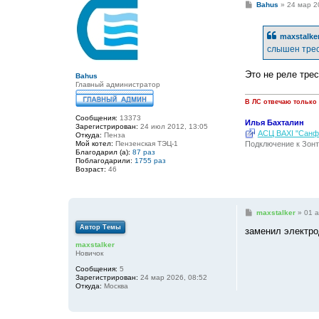
С
Bahus
»
24 мар 2
о
о
б
maxstalke
щ
е
слышен трес
н
и
е
Это не реле трес
Bahus
Главный администратор
В ЛС отвечаю только
Сообщения:
13373
Илья Бахталин
Зарегистрирован:
24 июл 2012, 13:05
АСЦ BAXI "Санфо
Откуда:
Пенза
Мой котел:
Пензенская ТЭЦ-1
Подключение к Зонт
Благодарил (а):
87 раз
Поблагодарили:
1755 раз
Возраст:
46
С
maxstalker
»
01 а
о
Автор Темы
о
заменил электро
б
maxstalker
щ
Новичок
е
н
Сообщения:
5
и
Зарегистрирован:
24 мар 2026, 08:52
е
Откуда:
Москва