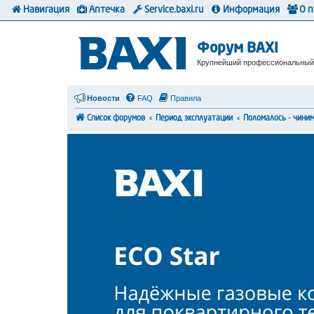
Навигация
Аптечка
Service.baxi.ru
Информация
О 
Форум BAXI
Крупнейший профессиональный
Новости
FAQ
Правила
Список форумов
Период эксплуатации
Поломалось - чини