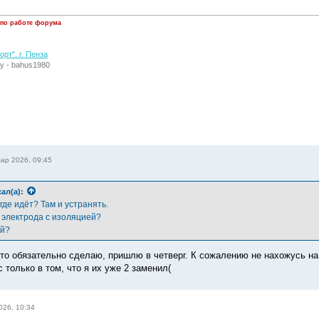
 по работе форума
рт". г. Пенза
у - bahus1980
ар 2026, 09:45
ал(а):
где идёт? Там и устранять.
электрода с изоляцией?
ый?
то обязательно сделаю, пришлю в четверг. К сожалению не нахожусь на 
 только в том, что я их уже 2 заменил(
026, 10:34