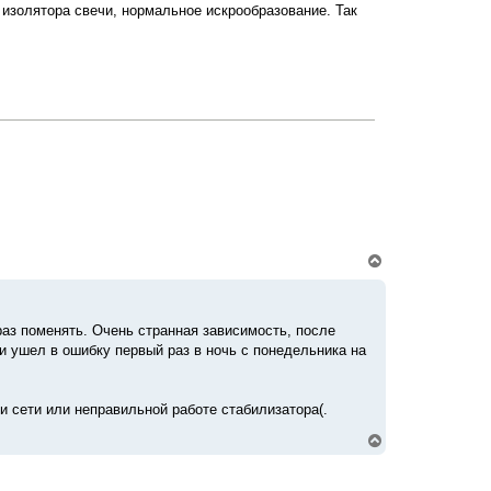
у
 изолятора свечи, нормальное искрообразование. Так
т
ь
с
я
к
н
а
ч
а
л
у
В
е
р
н
у
раз поменять. Очень странная зависимость, после
т
 и ушел в ошибку первый раз в ночь с понедельника на
ь
с
я
к
и сети или неправильной работе стабилизатора(.
н
а
В
ч
е
а
р
л
н
у