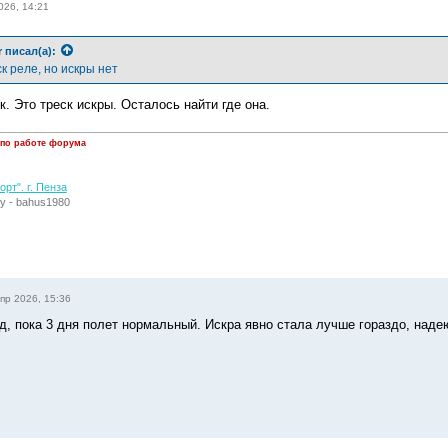
026, 14:21
r
писал(а):
к реле, но искры нет
к. Это треск искры. Осталось найти где она.
 по работе форума
рт". г. Пенза
у - bahus1980
пр 2026, 15:36
д, пока 3 дня полет нормальный. Искра явно стала лучше гораздо, наде