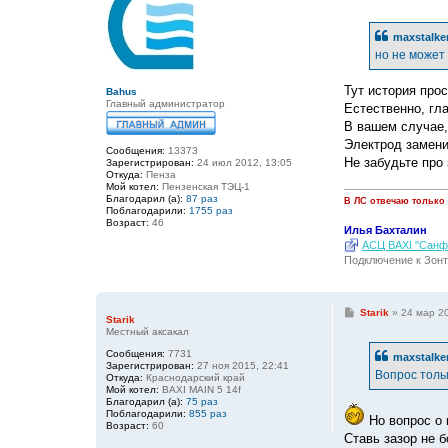
о
о
б
maxstalke
щ
е
но не может
н
и
е
Тут история прос
Bahus
Главный администратор
Естественно, гл
В вашем случае, 
Электрод заменит
Сообщения:
13373
Не забудьте про 
Зарегистрирован:
24 июл 2012, 13:05
Откуда:
Пенза
Мой котел:
Пензенская ТЭЦ-1
Благодарил (а):
87 раз
В ЛС отвечаю только
Поблагодарили:
1755 раз
Возраст:
46
Илья Бахталин
АСЦ BAXI "Санфо
Подключение к Зонт
С
Starik
»
24 мар 20
Starik
о
Местный аксакал
о
б
Сообщения:
7731
maxstalke
щ
Зарегистрирован:
27 ноя 2015, 22:41
е
Вопрос тольк
Откуда:
Краснодарский край
н
Мой котел:
BAXI MAIN 5 14f
и
Благодарил (а):
75 раз
е
Поблагодарили:
855 раз
Но вопрос о 
Возраст:
60
Ставь зазор не 