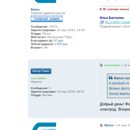
н
и
е
Bahus
В ЛС отвечаю только
Главный администратор
Илья Бахталин
АСЦ BAXI "Санфо
Подключение к Зонт
Сообщения:
13373
Зарегистрирован:
24 июл 2012, 13:05
Откуда:
Пенза
Мой котел:
Пензенская ТЭЦ-1
Благодарил (а):
87 раз
Поблагодарили:
1755 раз
Возраст:
46
С
maxstalker
»
24 м
о
Автор Темы
о
б
Bahus
пис
maxstalker
щ
Новичок
е
А пробой-то 
н
Сообщения:
5
Можно фото 
и
Зарегистрирован:
24 мар 2026, 08:52
е
Зазор верн
Откуда:
Москва
Добрый день! Фо
электрод. Вопрос
С
Bahus
»
24 мар 2
о