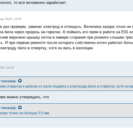
колол, то всё мгновенно заработает.
ар 2026, 13:50
е раз проверю, заменю электрод и отпишусь. Величина зазора точно не 
а била через прорезь на горелке. А поймать его прям в работе на Е01 к
сняв верхнюю крышку котла в камере сгорания при розжиге слышен треск 
ть. И при первом ремонте после которого собственно котел работал боль
лектроду било в отвертку, хотя он весь в изоляции.
26, 14:20
r
писал(а):
ии отвертки к кабелю от реле поджига к электроду било в отвертку, хотя он в
азве можно утверждать, что
r
писал(а):
зора точно не больше 3,5 мм.