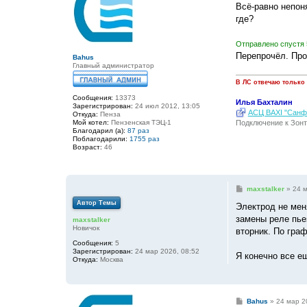
о
Всё-равно непон
б
где?
щ
е
н
Отправлено спустя 
и
е
Перепрочёл. Про
Bahus
Главный администратор
В ЛС отвечаю только
Сообщения:
13373
Илья Бахталин
Зарегистрирован:
24 июл 2012, 13:05
АСЦ BAXI "Санфо
Откуда:
Пенза
Подключение к Зонт
Мой котел:
Пензенская ТЭЦ-1
Благодарил (а):
87 раз
Поблагодарили:
1755 раз
Возраст:
46
С
maxstalker
»
24 м
о
Автор Темы
о
Электрод не мен
б
замены реле пьез
maxstalker
щ
Новичок
е
вторник. По граф
н
Сообщения:
5
и
Зарегистрирован:
24 мар 2026, 08:52
е
Я конечно все е
Откуда:
Москва
С
Bahus
»
24 мар 2