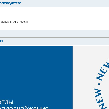
производителе
 форум BAXI в России
мся