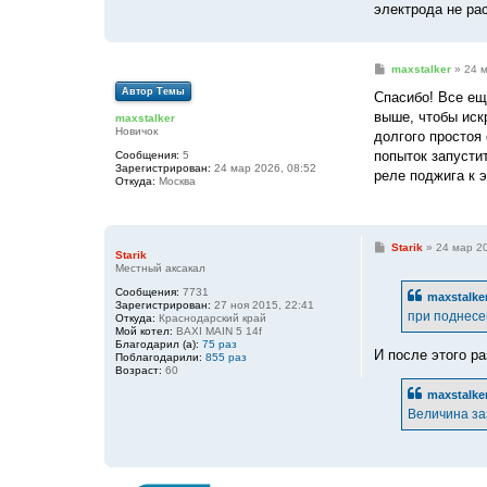
электрода не рас
С
maxstalker
»
24 м
о
Автор Темы
о
Спасибо! Все ещ
б
выше, чтобы искр
maxstalker
щ
Новичок
е
долгого простоя 
н
попыток запусти
Сообщения:
5
и
Зарегистрирован:
24 мар 2026, 08:52
е
реле поджига к э
Откуда:
Москва
С
Starik
»
24 мар 20
Starik
о
Местный аксакал
о
б
Сообщения:
7731
maxstalke
щ
Зарегистрирован:
27 ноя 2015, 22:41
е
при поднесен
Откуда:
Краснодарский край
н
Мой котел:
BAXI MAIN 5 14f
и
Благодарил (а):
75 раз
е
И после этого р
Поблагодарили:
855 раз
Возраст:
60
maxstalke
Величина за