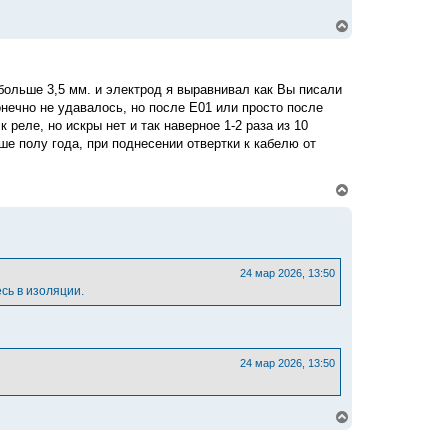
а
л
В
у
е
р
н
у
больше 3,5 мм. и электрод я выравнивал как Вы писали
т
онечно не удавалось, но после Е01 или просто после
ь
с
реле, но искры нет и так наверное 1-2 раза из 10
я
ше полу года, при поднесении отвертки к кабелю от
к
н
а
В
ч
е
а
р
л
н
у
у
т
ь
24 мар 2026, 13:50
с
есь в изоляции.
я
к
н
а
ч
24 мар 2026, 13:50
а
л
у
В
е
р