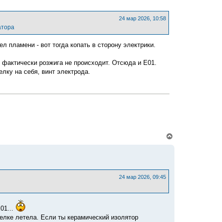
у
т
ь
24 мар 2026, 10:58
с
атора
я
к
л пламени - вот тогда копать в сторону электрики.
н
а
ч
у фактически розжига не происходит. Отсюда и Е01.
а
елку на себя, винт электрода.
л
у
В
е
р
н
у
т
ь
24 мар 2026, 09:45
с
я
к
н
01...
а
релке летела. Если ты керамический изолятор
ч