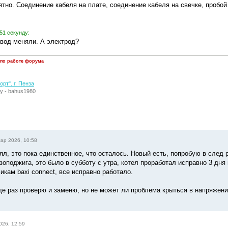
ятно. Соединение кабеля на плате, соединение кабеля на свечке, пробой
51 секунду:
вод меняли. А электрод?
 по работе форума
рт". г. Пенза
у - bahus1980
ар 2026, 10:58
ял, это пока единственное, что осталось. Новый есть, попробую в след 
оподжига, это было в субботу с утра, котел проработал исправно 3 дня
икам baxi connect, все исправно работало.
ще раз проверю и заменю, но не может ли проблема крыться в напряжени
026, 12:59