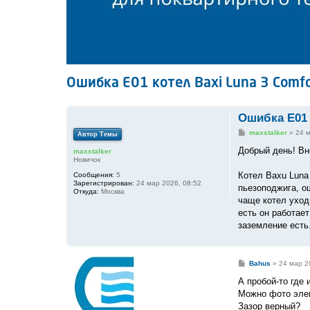
Ошибка E01 котел Baxi Luna 3 Comfo
Ошибка E01 
С
maxstalker
»
24 м
Автор Темы
о
о
Добрый день! Вн
maxstalker
б
Новичок
щ
е
Котел Baxu Luna
Сообщения:
5
н
Зарегистрирован:
24 мар 2026, 08:52
пьезоподжига, ош
и
Откуда:
Москва
е
чаще котел уходи
есть он работает
заземление есть
С
Bahus
»
24 мар 2
о
о
А пробой-то где 
б
Можно фото элек
щ
е
Зазор верный?