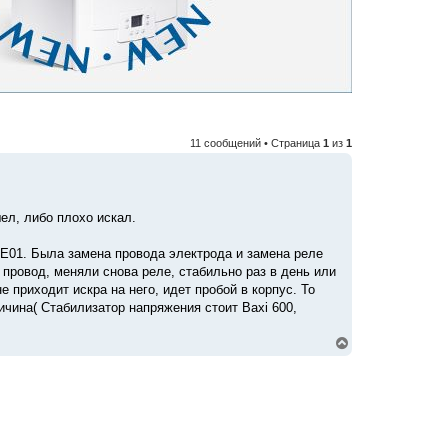
11 сообщений • Страница
1
из
1
ел, либо плохо искал.
у Е01. Была замена провода электрода и замена реле
и провод, меняли снова реле, стабильно раз в день или
е приходит искра на него, идет пробой в корпус. То
ричина( Стабилизатор напряжения стоит Baxi 600,
В
е
р
н
у
т
ь
с