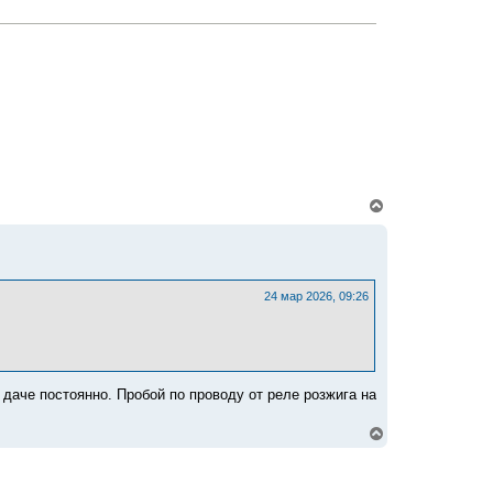
я
к
н
а
ч
а
л
у
В
е
р
н
у
т
ь
24 мар 2026, 09:26
с
я
к
н
а
ч
даче постоянно. Пробой по проводу от реле розжига на
а
л
В
у
е
р
н