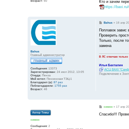
Возраст:
60
Кто и зачем пер
https://baxi.ru
С
Bahus
»
16 апр 2
о
о
Поплавок завис 
б
Проверить просто
щ
е
Только, после то
н
замена
и
е
Bahus
Главный администратор
В ЛС отвечаю только
Илья Бахталин
Сообщения:
13373
АСЦ BAXI "Санфо
Зарегистрирован:
24 июл 2012, 13:05
Подключение к Зонт
Откуда:
Пенза
Мой котел:
Пензенская ТЭЦ-1
Благодарил (а):
87 раз
Поблагодарили:
1755 раз
Возраст:
46
С
симон
»
17 апр 2
о
Автор Темы
о
Спасибо!!! Прове
б
симон
щ
е
Сообщения:
2
н