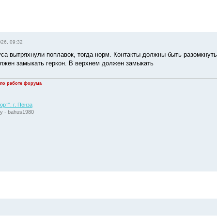
026, 09:32
уса вытряхнули поплавок, тогда норм. Контакты должны быть разомкнут
лжен замыкать геркон. В верхнем должен замыкать
 по работе форума
рт". г. Пенза
у - bahus1980