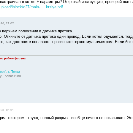
енастраивал в котле F параметры? Открывай инструкцию, проверяй все 
/upload/iblock/d27/main- ... ktsiya.pdf
.
026, 21:02
в верхнем положении в датчике протока.
. Откиньте от датчика протока один провод. Если котёл одумается, тогд
го, как достанете поплавок - прозвоните геркон мультиметром. Если без
 по работе форума
рт". г. Пенза
у - bahus1980
026, 05:51
рил тестером - глухо, полный разрыв - вообще ничего не показывает. Э