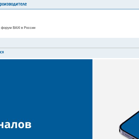
производителе
 форум BAXI в России
мся