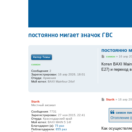
постоянно мигает значок ГВС
постоянно м
С
симон
»
16 апр 2
Автор Темы
о
о
Котел BAXI Mainf
симон
б
E27) и переход 
щ
Сообщения:
2
е
Зарегистрирован:
16 апр 2026, 18:01
н
Откуда:
Армения
и
Мой котел:
BAXI Mainfour 24of
е
С
Starik
»
16 апр 20
Starik
о
Местный аксакал
о
б
Сообщения:
7731
симон
пис
щ
Зарегистрирован:
27 ноя 2015, 22:41
е
Отопление (
Откуда:
Краснодарский край
н
Мой котел:
BAXI MAIN 5 14f
и
Благодарил (а):
75 раз
е
Как осуществля
Поблагодарили:
855 раз