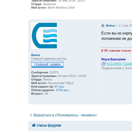
Зарегистрирован:
16 апр 2026, 18:01
и
Откуда:
Армения
е
Мой котел:
BAXI Mainfour 24of
С
Bahus
»
17 апр 2
о
о
Если вы из корп
б
положении не до
щ
е
н
и
В ЛС отвечаю только
е
Bahus
Главный администратор
Илья Бахталин
АСЦ BAXI "Санфо
Подключение к Зонт
Сообщения:
13373
Зарегистрирован:
24 июл 2012, 13:05
Откуда:
Пенза
Мой котел:
Пензенская ТЭЦ-1
Благодарил (а):
87 раз
Поблагодарили:
1755 раз
Возраст:
46
Вернуться в «Поломалось - чинимся»
Список форумов