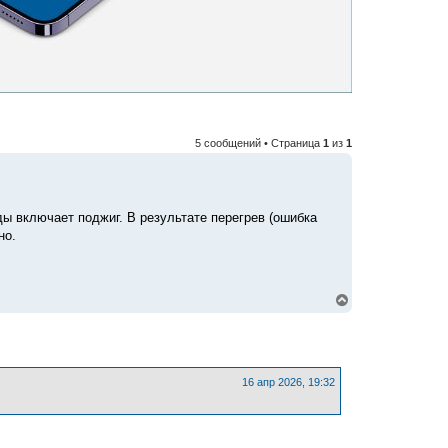
5 сообщений • Страница
1
из
1
ды включает поджиг. В результате перегрев (ошибка
но.
В
е
р
н
у
т
ь
16 апр 2026, 19:32
с
я
к
н