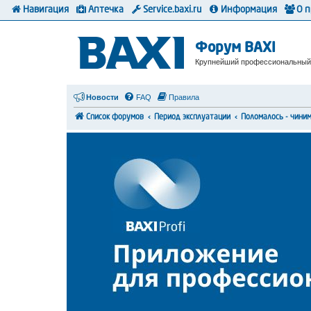
Навигация
Аптечка
Service.baxi.ru
Информация
О 
Форум BAXI
Крупнейший профессиональный
Новости
FAQ
Правила
Список форумов
Период эксплуатации
Поломалось - чини