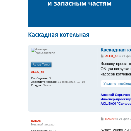
Каскадная котельная
Каскадная к
С
ALEX_58
»
21 фев
о
о
Выношу проект н
Автор Темы
б
Общая нагрузка 
щ
ALEX_58
е
насосов котлово
н
Сообщения:
3
и
Зарегистрирован:
21 фев 2014, 17:15
У вас нет необхо
е
Откуда:
Пенза
Алексей Сергачев
Инженер-проекти
АСЦ BAXI "Санфорт
С
RADAR
»
21 фев 
RADAR
о
Местный аксакал
о
б
будет..уберу лиш
Сообщения:
6821