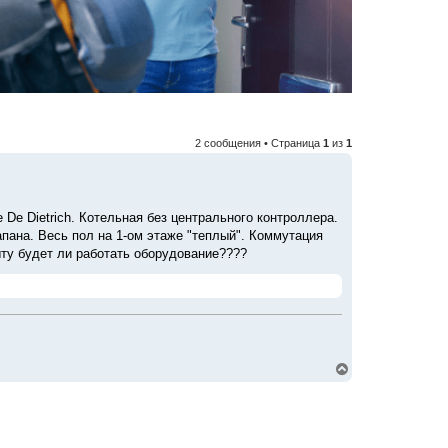
2 сообщения • Страница
1
из
1
De Dietrich. Котельная без центрального контроллера.
пана. Весь пол на 1-ом этаже "теплый". Коммутация
ыту будет ли работать оборудование????
В
е
р
н
у
т