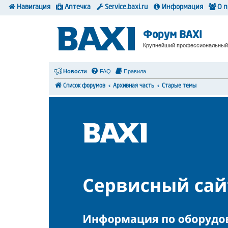
Навигация
Аптечка
Service.baxi.ru
Информация
О 
Форум BAXI
Крупнейший профессиональный
Новости
FAQ
Правила
Список форумов
Архивная часть
Старые темы