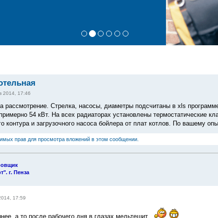
отельная
 2014, 17:46
а рассмотрение. Стрелка, насосы, диаметры подсчитаны в xls программе 
примерно 54 кВт. На всех радиаторах установлены термостатические кла
го контура и загрузочного насоса бойлера от плат котлов. По вашему оп
димых прав для просмотра вложений в этом сообщении.
ровщик
". г. Пенза
2014, 17:59
нее..а то после рабочего дня в глазах мельтешит..