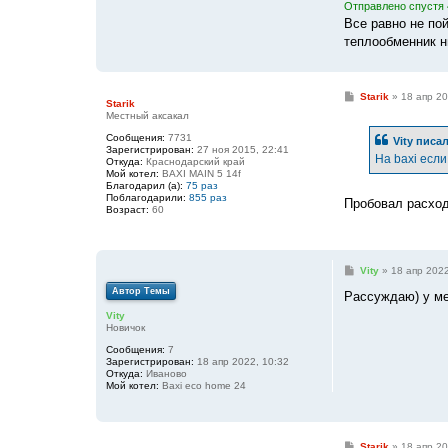
Отправлено спустя 
Все равно не пой
теплообменник н
С
Starik
»
18 апр 20
Starik
о
Местный аксакал
о
б
Сообщения:
7731
Vity
писал
щ
Зарегистрирован:
27 ноя 2015, 22:41
е
На baxi если
Откуда:
Краснодарский край
н
Мой котел:
BAXI MAIN 5 14f
и
Благодарил (а):
75 раз
е
Поблагодарили:
855 раз
Пробовал расхо
Возраст:
60
С
Vity
»
18 апр 2022
о
Автор Темы
о
Рассуждаю) у ме
б
Vity
щ
Новичок
е
н
Сообщения:
7
и
Зарегистрирован:
18 апр 2022, 10:32
е
Откуда:
Иваново
Мой котел:
Baxi eco home 24
С
Starik
»
18 апр 20