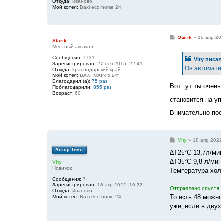
Откуда:
Иваново
Мой котел:
Baxi eco home 24
С
Starik
»
18 апр 20
Starik
о
Местный аксакал
о
б
Сообщения:
7731
Vity
писал
щ
Зарегистрирован:
27 ноя 2015, 22:41
е
Он автомати
Откуда:
Краснодарский край
н
Мой котел:
BAXI MAIN 5 14f
и
Благодарил (а):
75 раз
е
Вот тут ты очен
Поблагодарили:
855 раз
Возраст:
60
становится на у
Внимательно пос
С
Vity
»
18 апр 2022
о
Автор Темы
о
∆T25°C-13,7л/ми
б
∆T35°C-9,8 л/ми
Vity
щ
Новичок
е
Температура хол
н
Сообщения:
7
и
Зарегистрирован:
18 апр 2022, 10:32
е
Отправлено спустя 
Откуда:
Иваново
То есть 48 можн
Мой котел:
Baxi eco home 24
уже, если в дву