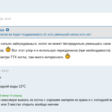
22, 15:47
(а):
чески же будет поддерживать 41 хоть уменьшай напор хоть нет
ь сильно заблуждаешься, котел не может беспредельно уменьшать свою 
пор.
Вот этот упор я и использую периодически (при необходимости)
мотри ТТХ котла, там много интересного.
, 15:57
н
н
одной воды 13°С
6 минут 9 секунд:
о максимум выжать из котла с хорошим напором из крана и с холодной во
х или 3 местах открыть вообще ниочем