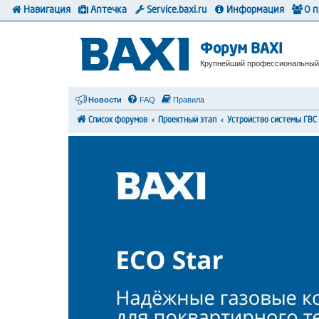
Навигация
Аптечка
Service.baxi.ru
Информация
О 
Форум BAXI
Крупнейший профессиональный
Новости
FAQ
Правила
Список форумов
Проектный этап
Устройство системы ГВС