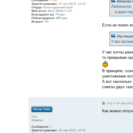
Сообщения:
7731
dimacujo
щ
Зарегистрирован:
27 ноя 2015, 22:41
е
Любопытно, е
Откуда:
Краснодарский край
н
Мой котел:
BAXI MAIN 5 14f
... в душе па
и
Благодарил (а):
75 раз
е
Поблагодарили:
855 раз
Возраст:
60
Если не понял в
Vity
писал
У вас скольк
У нас котлы разн
то прикрываю кр
В принципе, созн
уничтожению кот
А вот насколько
советы двух газо
С
Vity
»
18 апр 2022
о
Автор Темы
о
Как можно получ
б
Vity
щ
Новичок
е
н
Сообщения:
7
и
Зарегистрирован:
18 апр 2022, 10:32
е