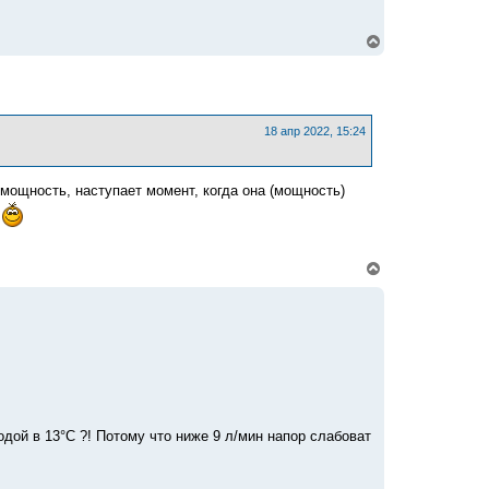
н
а
ч
В
а
е
л
р
у
н
у
т
ь
18 апр 2022, 15:24
с
я
к
мощность, наступает момент, когда она (мощность)
н
а
.
ч
а
л
В
у
е
р
н
у
т
ь
с
я
к
н
дой в 13°С ?! Потому что ниже 9 л/мин напор слабоват
а
ч
а
л