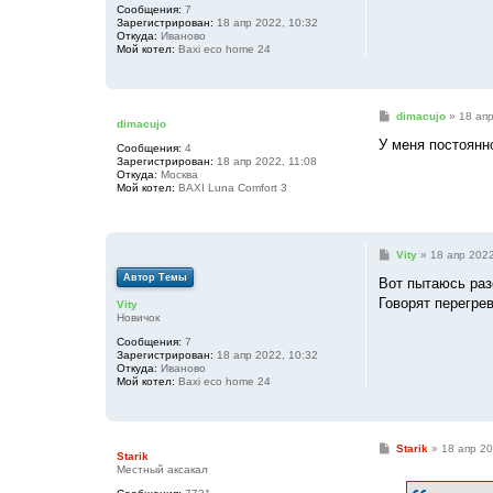
н
Сообщения:
7
и
Зарегистрирован:
18 апр 2022, 10:32
е
Откуда:
Иваново
Мой котел:
Baxi eco home 24
С
dimacujo
»
18 апр
dimacujo
о
о
У меня постоянн
Сообщения:
4
б
Зарегистрирован:
18 апр 2022, 11:08
щ
Откуда:
Москва
е
Мой котел:
BAXI Luna Comfort 3
н
и
е
С
Vity
»
18 апр 2022
о
Автор Темы
о
Вот пытаюсь разо
б
Говорят перегрев
Vity
щ
Новичок
е
н
Сообщения:
7
и
Зарегистрирован:
18 апр 2022, 10:32
е
Откуда:
Иваново
Мой котел:
Baxi eco home 24
С
Starik
»
18 апр 20
Starik
о
Местный аксакал
о
б