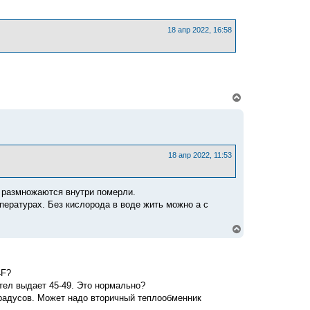
н
у
т
ь
18 апр 2022, 16:58
с
я
к
н
а
ч
В
а
е
л
р
у
н
у
т
ь
18 апр 2022, 11:53
с
я
к
е размножаются внутри померли.
н
а
пературах. Без кислорода в воде жить можно а с
ч
а
В
л
е
у
р
н
у
4F?
т
тел выдает 45-49. Это нормально?
ь
с
градусов. Может надо вторичный теплообменник
я