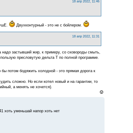
ь
18 апр 2022, 11:46
с
я
к
н
а
душЕ.
Двухконтурный - это не с бойлером.
ч
а
л
18 апр 2022, 11:31
у
а надо застывший жир, к примеру, со сковороды смыть,
Использую пресловутую дельта Т по полной программе.
о бы потом бодяжить холодной - это прямая дорога к
удить сложно. Но если котел новый и на гарантии, то
ийный, а менять не хочется).
В
е
р
н
у
41 хоть уменьшай напор хоть нет
т
ь
с
я
к