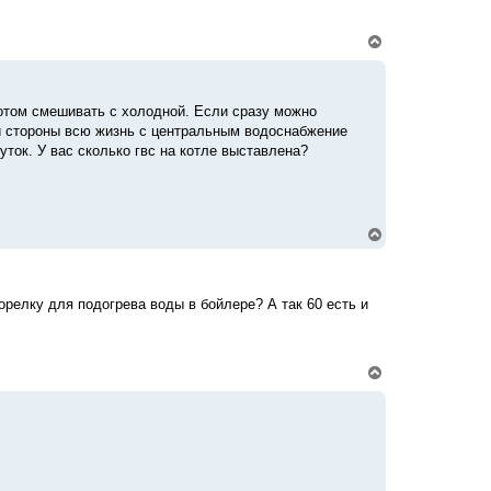
н
а
ч
В
а
е
л
р
у
н
у
потом смешивать с холодной. Если сразу можно
т
ой стороны всю жизнь с центральным водоснабжение
ь
с
уток. У вас сколько гвс на котле выставлена?
я
к
н
а
ч
В
а
е
л
р
у
н
у
горелку для подогрева воды в бойлере? А так 60 есть и
т
ь
с
я
к
В
н
е
а
р
ч
н
а
у
л
т
у
ь
с