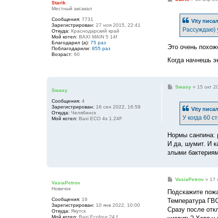
Starik
о
Местный аксакал
о
б
Сообщения:
7731
Vity
писал
щ
Зарегистрирован:
27 ноя 2015, 22:41
е
Рассуждаю) 
Откуда:
Краснодарский край
н
Мой котел:
BAXI MAIN 5 14f
и
Благодарил (а):
75 раз
е
Это очень похож
Поблагодарили:
855 раз
Возраст:
60
Когда начнешь э
С
Swasy
»
15 окт 2
Swasy
о
о
Сообщения:
4
б
Зарегистрирован:
16 сен 2022, 16:59
Vity
писал
щ
Откуда:
Челябинск
е
У когда 60 с
Мой котел:
Baxi ECO 4s 1.24F
н
и
е
Нормы санпина: 
И да, шумит. И 
злыми бактериям
С
VasiaPetrov
»
17 
VasiaPetrov
о
Новичок
о
Подскажите пожа
б
Сообщения:
16
Температура ГВС
щ
Зарегистрирован:
10 янв 2022, 10:00
е
Сразу после отк
Откуда:
Якутск
н
Мой котел:
Baxi Ecofour 24 f