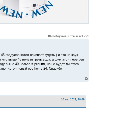
18 сообщений • Страница
1
из
1
 градусов котел начинает гудеть ( и это не звук
 что выше 45 нельзя греть воду, а шум это - перегрев
оду выше 40 нельзя я уяснил, но не будет ли этого
вано. Котел новый eco home 24. Спасибо
В
е
р
н
у
т
ь
18 апр 2022, 10:49
с
я
к