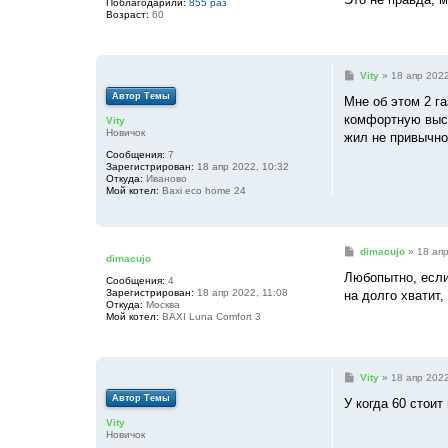
Поблагодарили:
855 раз
Возраст:
60
С
Vity
»
18 апр 2022
о
Автор Темы
о
Мне об этом 2 г
б
комфортную выст
Vity
щ
Новичок
е
жил не привычно 
н
Сообщения:
7
и
Зарегистрирован:
18 апр 2022, 10:32
е
Откуда:
Иваново
Мой котел:
Baxi eco home 24
С
dimacujo
»
18 апр
dimacujo
о
о
Любопытно, если 
Сообщения:
4
б
Зарегистрирован:
18 апр 2022, 11:08
на долго хватит,
щ
Откуда:
Москва
е
Мой котел:
BAXI Luna Comfort 3
н
и
е
С
Vity
»
18 апр 2022
о
Автор Темы
о
У когда 60 стоит
б
Vity
щ
Новичок
е