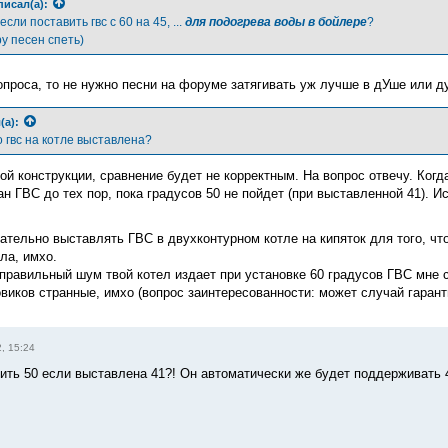
писал(а):
сли поставить гвс с 60 на 45, ...
для подогрева воды в бойлере
?
ру песен спеть)
опроса, то не нужно песни на форуме затягивать уж лучше в дУше или 
(а):
о гвс на котле выставлена?
ой конструкции, сравнение будет не корректным. На вопрос отвечу. Когд
ан ГВС до тех пор, пока градусов 50 не пойдет (при выставленной 41). 
ательно выставлять ГВС в двухконтурном котле на кипяток для того, чт
ла, имхо.
 правильный шум твой котел издает при установке 60 градусов ГВС мне с
виков странные, имхо (вопрос заинтересованности: может случай гарант
, 15:24
ить 50 если выставлена 41?! Он автоматически же будет поддерживать 