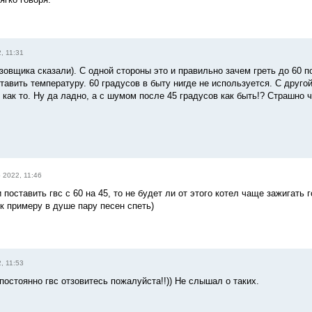
, 11:31
азовщика сказали). С одной стороны это и правильно зачем греть до 60 
авить температуру. 60 градусов в быту нигде не используется. С друг
как то. Ну да ладно, а с шумом после 45 градусов как быть!? Страшно ч
 2022, 11:46
поставить гвс с 60 на 45, то не будет ли от этого котел чаще зажигать 
 к примеру в душе пару песен спеть)
, 11:53
 постоянно гвс отзовитесь пожалуйста!!)) Не слышал о таких.