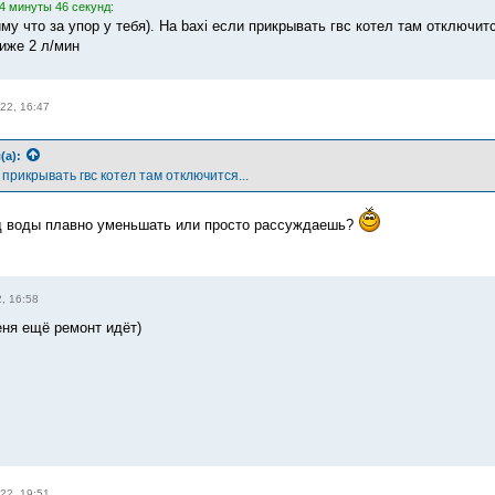
4 минуты 46 секунд:
му что за упор у тебя). На baxi если прикрывать гвс котел там отключит
иже 2 л/мин
22, 16:47
(а):
 прикрывать гвс котел там отключится...
д воды плавно уменьшать или просто рассуждаешь?
, 16:58
ня ещё ремонт идёт)
22, 19:51