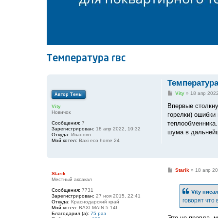
Температура гвс
Температура
С
Vity
»
18 апр 2022
Автор Темы
о
о
Впервые столкну
Vity
б
Новичок
горелки) ошибки 
щ
е
теплообменника. 
Сообщения:
7
н
Зарегистрирован:
18 апр 2022, 10:32
шума в дальнейш
и
Откуда:
Иваново
е
Мой котел:
Baxi eco home 24
С
Starik
»
18 апр 20
Starik
о
Местный аксакал
о
б
Сообщения:
7731
Vity
писал
щ
Зарегистрирован:
27 ноя 2015, 22:41
е
говорят что 
Откуда:
Краснодарский край
н
Мой котел:
BAXI MAIN 5 14f
и
Благодарил (а):
75 раз
е
Это не правда, м