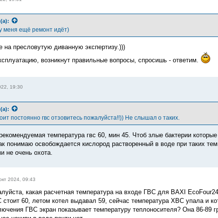
(а):
у меня ещё ремонт идёт)
е на пресловутую диванную экспертизу.)))
ксплуатацию, возникнут правильные вопросы, спросишь - ответим.
022, 19:30
(а):
тоит постоянно гвс отзовитесь пожалуйста!!)) Не слышал о таких.
рекомендуемая температура гвс 60, мин 45. Чтоб злые бактерии которы
как понимаю освобождается кислород растворенный в воде при таких тем
и не очень охота.
окт 2024, 09:43
луйста, какая расчетная температура на входе ГВС для BAXI EcoFour2
 стоит 60, летом котел выдавал 59, сейчас температура ХВС упала и ко
лючения ГВС экран показывает температуру теплоносителя? Она 86-89 