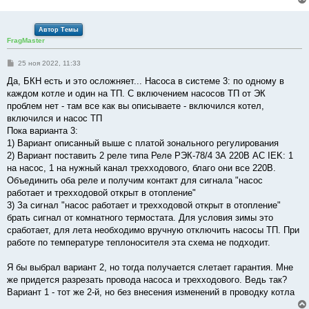
Автор Темы
FragMaster
С
25 ноя 2022, 11:33
о
о
Да, БКН есть и это осложняет... Насоса в системе 3: по одному в
б
каждом котле и один на ТП. С включением насосов ТП от ЭК
щ
е
проблем нет - там все как вы описываете - включился котел,
н
включился и насос ТП
и
е
Пока варианта 3:
1) Вариант описанный выше с платой зонального регулирования
2) Вариант поставить 2 реле типа Реле РЭК-78/4 3А 220В АС IEK: 1
на насос, 1 на нужный канал трехходового, благо они все 220В.
Объединить оба реле и получим контакт для сигнала "насос
работает и трехходовой открыт в отопление"
3) За сигнал "насос работает и трехходовой открыт в отопление"
брать сигнал от комнатного термостата. Для условия зимы это
сработает, для лета необходимо вручную отключить насосы ТП. При
работе по температуре теплоносителя эта схема не подходит.
Я бы выбрал вариант 2, но тогда получается слетает гарантия. Мне
же придется разрезать провода насоса и трехходового. Ведь так?
Вариант 1 - тот же 2-й, но без внесения изменений в проводку котла