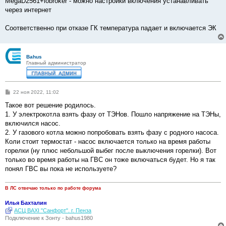
MegaD2561+iobroker - можно настройки включения устанавливать
через интернет
Соответственно при отказе ГК температура падает и включается ЭК
Bahus
Главный администратор
С
22 ноя 2022, 11:02
о
о
Такое вот решение родилось.
б
1. У электрокотла взять фазу от ТЭНов. Пошло напряжение на ТЭНы,
щ
е
включился насос.
н
2. У газового котла можно попробовать взять фазу с родного насоса.
и
е
Коли стоит термостат - насос включается только на время работы
горелки (ну плюс небольшой выбег после выключения горелки). Вот
только во время работы на ГВС он тоже включаться будет. Но я так
понял ГВС вы пока не используете?
В ЛС отвечаю только по работе форума
Илья Бахталин
АСЦ BAXI "Санфорт". г. Пенза
Подключение к Зонту - bahus1980