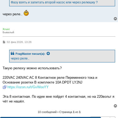
е
Фазу взять и запитать второй насос или через релюшку ?
н
и
е
через реле..
Xrust
Бывалый
С
02 фев 2026, 13:26
о
о
б
FragMaster
писал(а):
щ
е
через реле..
н
и
е
Такую релюху можно использовать?
220VAC 240VAC AC 8 Контактное реле Переменного тока и
Основание розетки В комплекте 10A DPDT LY2NJ
https://ozon.ru/t/GvWooYY
Эта 8 контактная. По идее мне пойдет 4 контактная, но на 220вольт я
чёт не нашёл.
10 сообщений • Страница
1
из
1