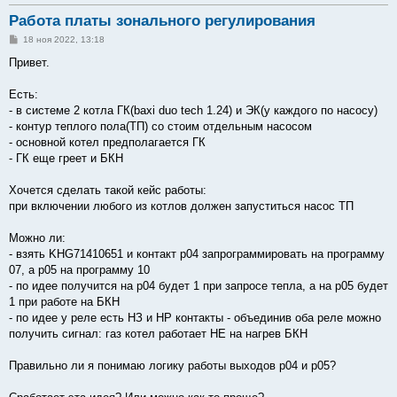
Работа платы зонального регулирования
С
18 ноя 2022, 13:18
о
о
Привет.
б
щ
е
Есть:
н
- в системе 2 котла ГК(baxi duo tech 1.24) и ЭК(у каждого по насосу)
и
е
- контур теплого пола(ТП) со стоим отдельным насосом
- основной котел предполагается ГК
- ГК еще греет и БКН
Хочется сделать такой кейс работы:
при включении любого из котлов должен запуститься насос ТП
Можно ли:
- взять KHG71410651 и контакт p04 запрограммировать на программу
07, а p05 на программу 10
- по идее получится на p04 будет 1 при запросе тепла, а на p05 будет
1 при работе на БКН
- по идее у реле есть НЗ и НР контакты - объединив оба реле можно
получить сигнал: газ котел работает НЕ на нагрев БКН
Правильно ли я понимаю логику работы выходов p04 и p05?