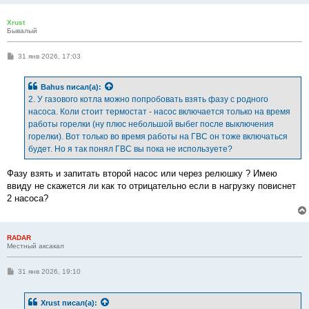
Xrust
Бывалый
С
31 янв 2026, 17:03
о
о
б
Bahus
писал(а):
щ
е
2. У газового котла можно попробовать взять фазу с родного
н
насоса. Коли стоит термостат - насос включается только на время
и
е
работы горелки (ну плюс небольшой выбег после выключения
горелки). Вот только во время работы на ГВС он тоже включаться
будет. Но я так понял ГВС вы пока не используете?
Фазу взять и запитать второй насос или через релюшку ? Имею
ввиду не скажется ли как то отрицательно если в нагрузку повиснет
2 насоса?
RADAR
Местный аксакал
С
31 янв 2026, 19:10
о
о
б
Xrust
писал(а):
щ