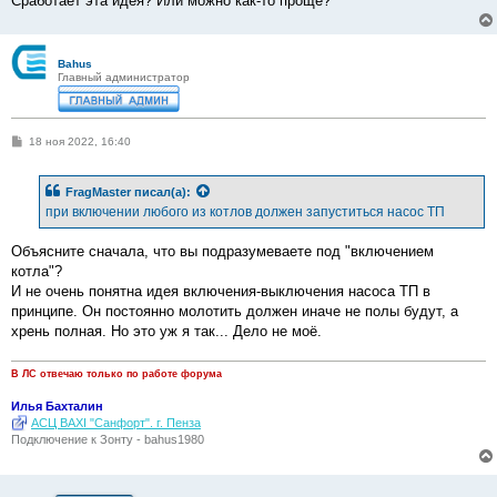
Сработает эта идея? Или можно как-то проще?
Bahus
Главный администратор
С
18 ноя 2022, 16:40
о
о
б
FragMaster
писал(а):
щ
е
при включении любого из котлов должен запуститься насос ТП
н
и
е
Объясните сначала, что вы подразумеваете под "включением
котла"?
И не очень понятна идея включения-выключения насоса ТП в
принципе. Он постоянно молотить должен иначе не полы будут, а
хрень полная. Но это уж я так... Дело не моё.
В ЛС отвечаю только по работе форума
Илья Бахталин
АСЦ BAXI "Санфорт". г. Пенза
Подключение к Зонту - bahus1980