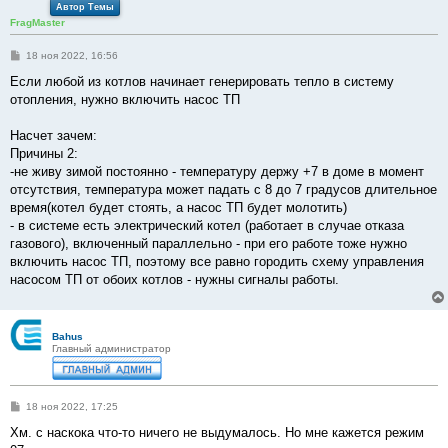
Автор Темы
FragMaster
С
18 ноя 2022, 16:56
о
о
Если любой из котлов начинает генерировать тепло в систему
б
отопления, нужно включить насос ТП
щ
е
н
Насчет зачем:
и
е
Причины 2:
-не живу зимой постоянно - температуру держу +7 в доме в момент
отсутствия, температура может падать с 8 до 7 градусов длительное
время(котел будет стоять, а насос ТП будет молотить)
- в системе есть электрический котел (работает в случае отказа
газового), включенный параллельно - при его работе тоже нужно
включить насос ТП, поэтому все равно городить схему управления
насосом ТП от обоих котлов - нужны сигналы работы.
Bahus
Главный администратор
С
18 ноя 2022, 17:25
о
о
Хм. с наскока что-то ничего не выдумалось. Но мне кажется режим
б