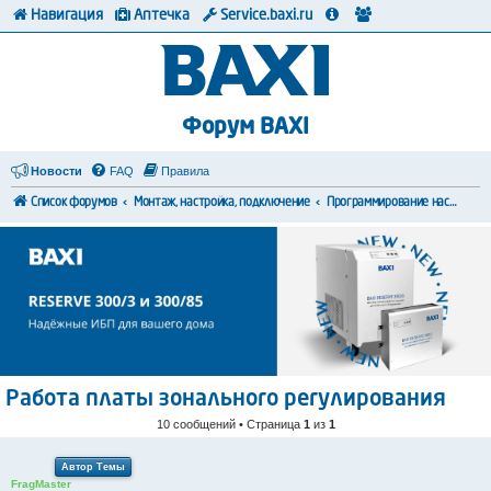
Навигация
Аптечка
Service.baxi.ru
Форум BAXI
Новости
FAQ
Правила
Список форумов
Монтаж, настройка, подключение
Программирование настроек
Работа платы зонального регулирования
10 сообщений • Страница
1
из
1
Автор Темы
FragMaster