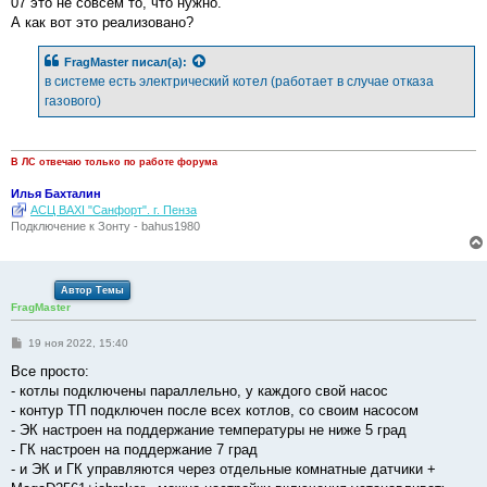
07 это не совсем то, что нужно.
щ
е
А как вот это реализовано?
н
и
е
FragMaster
писал(а):
в системе есть электрический котел (работает в случае отказа
газового)
В ЛС отвечаю только по работе форума
Илья Бахталин
АСЦ BAXI "Санфорт". г. Пенза
Подключение к Зонту - bahus1980
Автор Темы
FragMaster
С
19 ноя 2022, 15:40
о
о
Все просто:
б
- котлы подключены параллельно, у каждого свой насос
щ
е
- контур ТП подключен после всех котлов, со своим насосом
н
- ЭК настроен на поддержание температуры не ниже 5 град
и
е
- ГК настроен на поддержание 7 град
- и ЭК и ГК управляются через отдельные комнатные датчики +