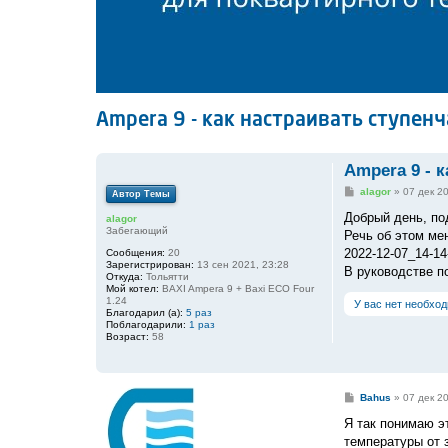
Ampera 9 - как настраивать ступен
Ampera 9 - 
С
alagor
»
07 дек 2
Автор Темы
о
о
Добрый день, по
alagor
б
Забегающий
Речь об этом ме
щ
е
2022-12-07_14-14
Сообщения:
20
н
Зарегистрирован:
13 сен 2021, 23:28
В руководстве п
и
Откуда:
Тольятти
е
Мой котел:
BAXI Ampera 9 + Baxi ECO Four
1.24
У вас нет необхо
Благодарил (а):
5 раз
Поблагодарили:
1 раз
Возраст:
58
С
Bahus
»
07 дек 2
о
о
Я так понимаю э
б
температуры от 
щ