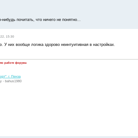
-нибудь почитать, что ничего не понятно...
022, 15:30
ю. У них вообще логика здорово неинтуитивная в настройках.
 по работе форума
рт". г. Пенза
у - bahus1980