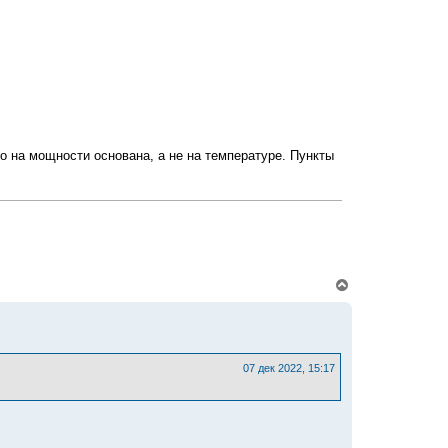
с
я
к
н
а
ч
а
л
у
о на мощности основана, а не на температуре. Пункты
В
е
р
н
у
т
ь
07 дек 2022, 15:17
с
я
к
н
а