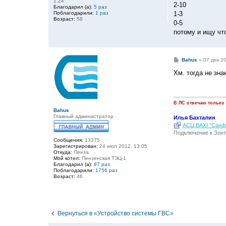
1.24
2-10
Благодарил (а):
5 раз
1-3
Поблагодарили:
1 раз
Возраст:
58
0-5
потому и ищу что
С
Bahus
»
07 дек 2
о
о
Хм. тогда не зна
б
щ
е
н
и
В ЛС отвечаю только
е
Bahus
Главный администратор
Илья Бахталин
АСЦ BAXI "Санфо
Подключение к Зонт
Сообщения:
13375
Зарегистрирован:
24 июл 2012, 13:05
Откуда:
Пенза
Мой котел:
Пензенская ТЭЦ-1
Благодарил (а):
87 раз
Поблагодарили:
1756 раз
Возраст:
46
Вернуться в «Устройство системы ГВС»