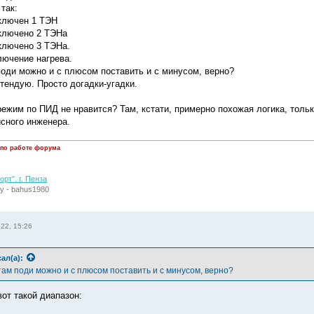
так:
ключен 1 ТЭН
ключено 2 ТЭНа
ключено 3 ТЭНа.
лючение нагрева.
поди можно и с плюсом поставить и с минусом, верно?
етендую. Просто догадки-угадки.
режим по ПИД не нравится? Там, кстати, примерно похожая логика, тольк
исного инженера.
 по работе форума
рт". г. Пенза
у - bahus1980
022, 15:26
ал(а):
там поди можно и с плюсом поставить и с минусом, верно?
вот такой диапазон: