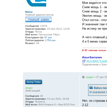
е
Мне видится это 
н
Сниж мощь 1 - в
и
е
Сниж мощь 2 - в
Bahus
Главный администратор
Увелич мощь - в
Откл котла - отк
И значения там 
Сообщения:
13375
На истину не пр
Зарегистрирован:
24 июл 2012, 13:05
Откуда:
Пенза
Мой котел:
Пензенская ТЭЦ-1
А чего плавный 
Благодарил (а):
87 раз
Поблагодарили:
1756 раз
4 и 5 меню серв
Возраст:
46
В ЛС отвечаю только
Илья Бахталин
АСЦ BAXI "Санфо
Подключение к Зонт
С
alagor
»
07 дек 2
о
Автор Темы
о
б
Bahus
пис
alagor
щ
Забегающий
е
И значения 
н
Сообщения:
20
и
Зарегистрирован:
13 сен 2021, 23:28
е
Нет, по строкам 
Откуда:
Тольятти
2-12
Мой котел:
BAXI Ampera 9 + Baxi ECO Four