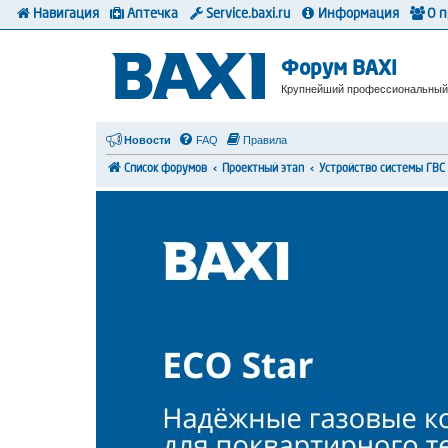
Навигация
Аптечка
Service.baxi.ru
Информация
О 
Форум BAXI
Крупнейший профессиональный
Новости
FAQ
Правила
Список форумов
Проектный этап
Устройство системы ГВС