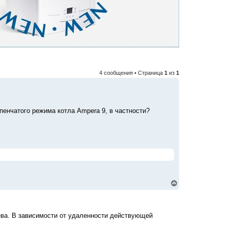
4 сообщения • Страница
1
из
1
пенчатого режима котла Ampera 9, в частности?
В
е
р
н
у
рева. В зависимости от удаленности действующей
т
ь