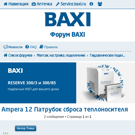
Навигация
Аптечка
Service.baxi.ru
Форум BAXI
Новости
FAQ
Правила
Список форумов
Монтаж, настройка, подключение
Гидравлическое подключение
Ampera 12 Патрубок сброса теплоносителя
2 сообщения • Страница
1
из
1
Автор Темы
Lex