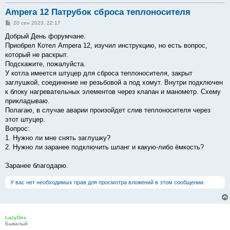
Ampera 12 Патрубок сброса теплоносителя
С
20 сен 2023, 22:17
о
о
Добрый День форумчане.
б
Приобрел Котел Ampera 12, изучил инструкцию, но есть вопрос,
щ
е
который не раскрыт.
н
Подскажите, пожалуйста.
и
е
У котла имеется штуцер для сброса теплоносителя, закрыт
заглушкой, соединение не резьбовой а под хомут. Внутри подключен
к блоку нагревательных элементов через клапан и манометр. Схему
прикладываю.
Полагаю, в случае аварии произойдет слив теплоносителя через
этот штуцер.
Вопрос:
1. Нужно ли мне снять заглушку?
2. Нужно ли заранее подключить шланг и какую-либо ёмкость?
Заранее благодарю.
У вас нет необходимых прав для просмотра вложений в этом сообщении.
LazyDev
Бывалый