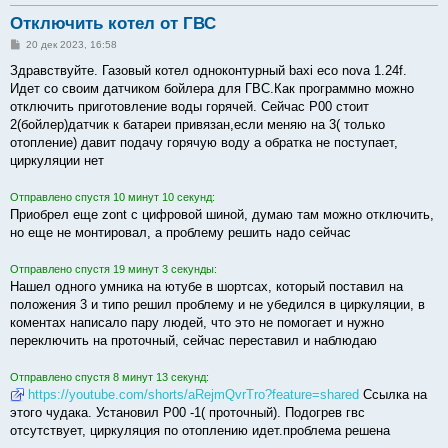
Отключить котел от ГВС
С
20 дек 2023, 16:58
о
о
Здравствуйте. Газовый котел одноконтурный baxi eco nova 1.24f.
б
Идет со своим датчиком бойлера для ГВС.Как программно можно
щ
е
отключить приготовление воды горячей. Сейчас P00 стоит
н
2(бойлер)датчик к батареи привязан,если меняю на 3( только
и
е
отопление) давит подачу горячую воду а обратка не поступает,
циркуляции нет
Отправлено спустя 10 минут 10 секунд:
Приобрел еще zont с цифровой шиной, думаю там можно отключить,
но еще не монтировал, а проблему решить надо сейчас
Отправлено спустя 19 минут 3 секунды:
Нашел одного умника на ютубе в шортсах, который поставил на
положения 3 и типо решил проблему и не убедился в циркуляции, в
коментах написало пару людей, что это не помогает и нужно
переключить на проточный, сейчас переставил и наблюдаю
Отправлено спустя 8 минут 13 секунд:
https://youtube.com/shorts/aRejmQvrTro?feature=shared
Ссылка на
этого чудака. Установил P00 -1( проточный). Подогрев гвс
отсутствует, циркуляция по отоплению идет.проблема решена