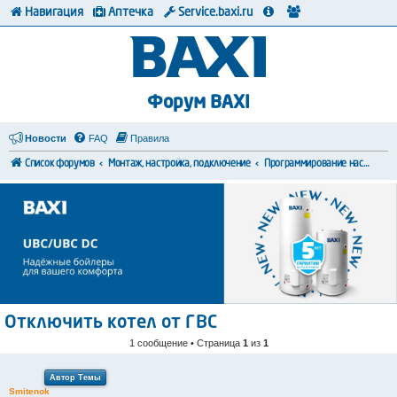
Навигация
Аптечка
Service.baxi.ru
Форум BAXI
Новости
FAQ
Правила
Список форумов
Монтаж, настройка, подключение
Программирование настроек
Отключить котел от ГВС
1 сообщение • Страница
1
из
1
Автор Темы
Smitenok