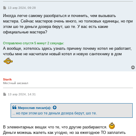
С
13 апр 2024, 09:28
о
о
Иногда легче самому разобраться и починить, чем вызывать
б
мастера. Сейчас мастеров очень много, но толковых единицы, но при
щ
е
этом шо те деньги дозера берут, шо те. У вас есть какие
н
официальные мастера?
и
е
Отправлено спустя 5 минут 2 секунды:
А вообще, хотелось здесь узнать причину почему котел не работает,
чтобы мне не насчитали новый котел и новую сантехнику в дом
Starik
Местный аксакал
С
13 апр 2024, 14:31
о
о
б
Мирослав
писал(а):
щ
е
... но при этом шо те деньги дозера берут, шо те.
н
и
е
В элементарных вещах что те, что другие разбираются.
Деньги можешь жалеть как угодно, но за ежегодное ТО заплатить