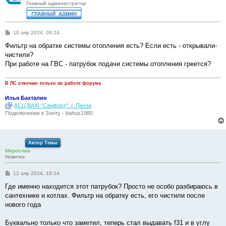
Главный администратор
С
10 апр 2024, 09:24
о
о
Фильтр на обратке системы отопления есть? Если есть - открывали-
б
чистили?
щ
е
При работе на ГВС - патрубок подачи системы отопления греется?
н
и
е
В ЛС отвечаю только по работе форума
Илья Бахталин
АСЦ BAXI "Санфорт". г. Пенза
Подключение к Зонту - bahus1980
Автор Темы
Мирослав
Новичок
С
12 апр 2024, 18:14
о
о
Где именно находится этот патрубок? Просто не особо разбираюсь в
б
сантехнике и котлах. Фильтр на обратку есть, его чистили после
щ
е
нового года
н
и
е
Буквально только что заметил, теперь стал выдавать f31 и в углу