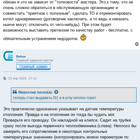
обязан и это не зависит от "толковости" мастера. Это к тому, что не
очень сложно обратиться в обслуживающую организацию и
совместить "приятное с полезным", сделать ТО и отремонтировать
котел одновременно (договорчик заключить, а то ведь и наказать
нынче могут, отключить от чего-нибудь). При этом будет
возможность выставить претензии по качеству работ - бесплатно, с
обязательным устранением недоделок.
Bahus
Главный администратор
С
13 апр 2024, 17:12
о
о
б
Мирослав
писал(а):
щ
е
теперь стал выдавать f31 и в углу service горит
н
и
е
Это практически однозначно указывает на датчик температуры
отопления. Правда и на отопление он тогда бы чудить мог.
Проверьте его проводку. Он накладной на клипсе. Сидит на трубке
сразу после выхода первичного теплообменника (слева). Неплохо бы
замерить его сопротивление в некоторых контрольных
температурных значениях (контролировать можно пирометром по