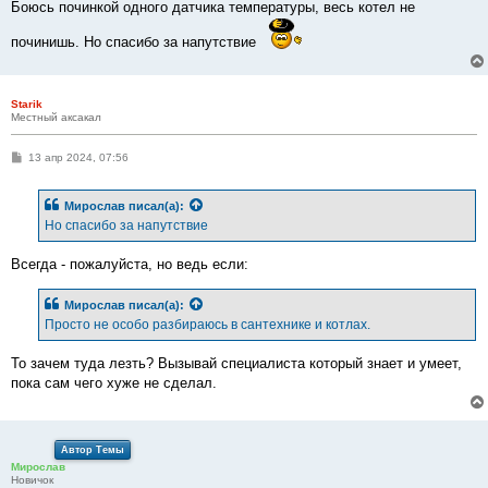
о
Боюсь починкой одного датчика температуры, весь котел не
б
щ
починишь. Но спасибо за напутствие
е
н
и
е
Starik
Местный аксакал
С
13 апр 2024, 07:56
о
о
б
Мирослав
писал(а):
щ
е
Но спасибо за напутствие
н
и
е
Всегда - пожалуйста, но ведь если:
Мирослав
писал(а):
Просто не особо разбираюсь в сантехнике и котлах.
То зачем туда лезть? Вызывай специалиста который знает и умеет,
пока сам чего хуже не сделал.
Автор Темы
Мирослав
Новичок