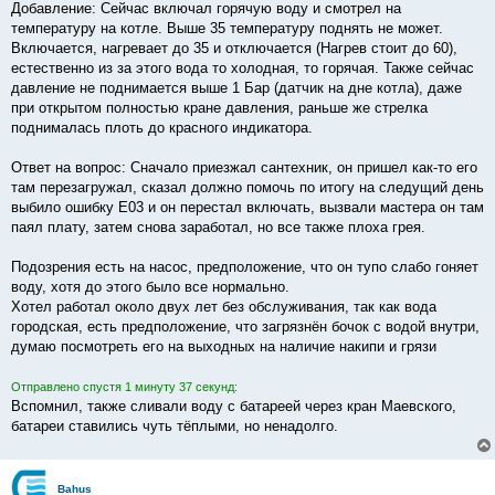
о
Добавление: Сейчас включал горячую воду и смотрел на
б
температуру на котле. Выше 35 температуру поднять не может.
щ
е
Включается, нагревает до 35 и отключается (Нагрев стоит до 60),
н
естественно из за этого вода то холодная, то горячая. Также сейчас
и
е
давление не поднимается выше 1 Бар (датчик на дне котла), даже
при открытом полностью кране давления, раньше же стрелка
поднималась плоть до красного индикатора.
Ответ на вопрос: Сначало приезжал сантехник, он пришел как-то его
там перезагружал, сказал должно помочь по итогу на следущий день
выбило ошибку E03 и он перестал включать, вызвали мастера он там
паял плату, затем снова заработал, но все также плоха грея.
Подозрения есть на насос, предположение, что он тупо слабо гоняет
воду, хотя до этого было все нормально.
Хотел работал около двух лет без обслуживания, так как вода
городская, есть предположение, что загрязнён бочок с водой внутри,
думаю посмотреть его на выходных на наличие накипи и грязи
Отправлено спустя 1 минуту 37 секунд:
Вспомнил, также сливали воду с батареей через кран Маевского,
батареи ставились чуть тёплыми, но ненадолго.
Bahus