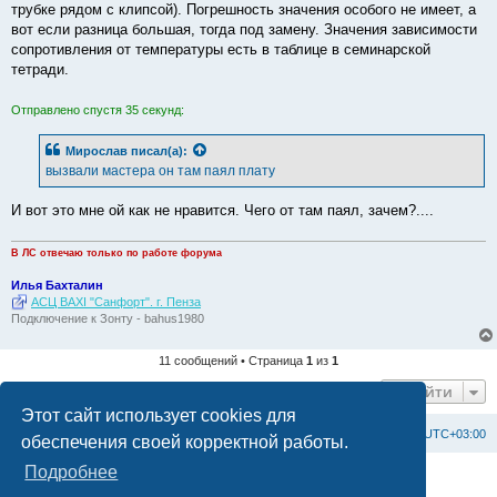
трубке рядом с клипсой). Погрешность значения особого не имеет, а
вот если разница большая, тогда под замену. Значения зависимости
сопротивления от температуры есть в таблице в семинарской
тетради.
Отправлено спустя 35 секунд:
Мирослав
писал(а):
вызвали мастера он там паял плату
И вот это мне ой как не нравится. Чего от там паял, зачем?....
В ЛС отвечаю только по работе форума
Илья Бахталин
АСЦ BAXI "Санфорт". г. Пенза
Подключение к Зонту - bahus1980
11 сообщений • Страница
1
из
1
Перейти
Этот сайт использует cookies для
Список форумов
С
в
я
з
а
т
ь
с
я
с
а
д
м
и
н
и
с
т
р
а
ц
и
е
й
Часовой пояс:
UTC+03:00
обеспечения своей корректной работы.
Подробнее
Создано на основе
phpBB
® Forum Software © phpBB Limited
Официальный сайт BAXI в России