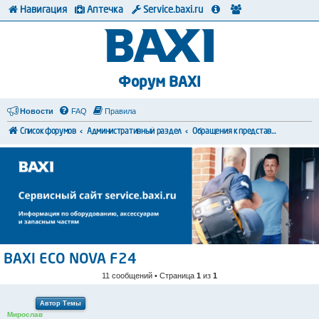
Навигация
Аптечка
Service.baxi.ru
Форум BAXI
Новости
FAQ
Правила
Список форумов
Административный раздел
Обращения к представителям BAXI
BAXI ECO NOVA F24
11 сообщений • Страница
1
из
1
Автор Темы
Мирослав