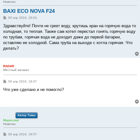
Новичок
BAXI ECO NOVA F24
С
09 апр 2024, 18:04
о
о
Здравствуйте! Почти не греет воду, крутишь кран на горячую вода то
б
холодная, то теплая. Также сам котел перестал гонять горячую воду
щ
е
по трубам, горячая вода не доходит даже до первой батареи,
н
оставляю ее холодной. Сама труба на выходе с котла горячая. Что
и
е
делать?
RADAR
Местный аксакал
С
09 апр 2024, 18:07
о
о
Что уже сделано и не помогло?
б
щ
е
н
и
е
Автор Темы
Мирослав
Новичок
С
09 апр 2024, 19:57
о