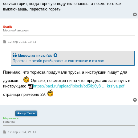
service горит, когда горячую воду включаешь, а после того как
выключаешь, перестаю гореть
Starik
Местный аксакал
С
12 апр 2024, 19:34
о
о
б
Мирослав
писал(а):
щ
е
Просто не особо разбираюсь в сантехнике и котлах.
н
и
е
Понимаю, что тормоза придумали трусы, а инструкции пишут для
дураков...
Однако, не смотря ни на что, предлагаю заглянуть в
инструкцию:
https://baxi.ru/upload/iblock/bd5/bj6y8 ... ktsiya.pdf
страница примерно 29.
Автор Темы
Мирослав
Новичок
С
12 апр 2024, 21:41
о