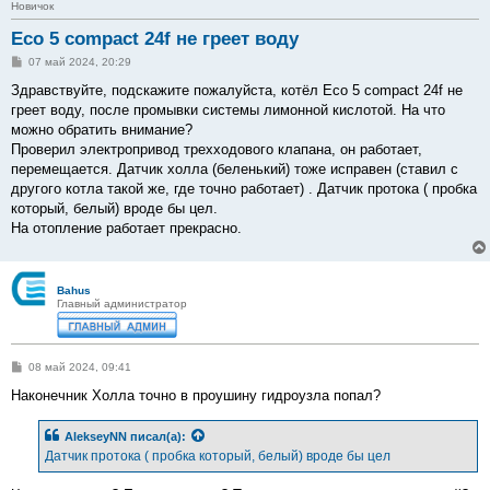
Новичок
Eco 5 compact 24f не греет воду
С
07 май 2024, 20:29
о
о
Здравствуйте, подскажите пожалуйста, котёл Eco 5 compact 24f не
б
греет воду, после промывки системы лимонной кислотой. На что
щ
е
можно обратить внимание?
н
Проверил электропривод трехходового клапана, он работает,
и
е
перемещается. Датчик холла (беленький) тоже исправен (ставил с
другого котла такой же, где точно работает) . Датчик протока ( пробка
который, белый) вроде бы цел.
На отопление работает прекрасно.
Bahus
Главный администратор
С
08 май 2024, 09:41
о
о
Наконечник Холла точно в проушину гидроузла попал?
б
щ
е
AlekseyNN
писал(а):
н
Датчик протока ( пробка который, белый) вроде бы цел
и
е