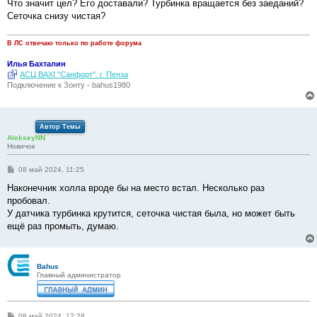
Что значит цел? Его доставали? Турбинка вращается без заеданий?
Сеточка снизу чистая?
В ЛС отвечаю только по работе форума
Илья Бахталин
АСЦ BAXI "Санфорт". г. Пенза
Подключение к Зонту - bahus1980
Автор Темы
AlekseyNN
Новичок
С
08 май 2024, 11:25
о
о
Наконечник холла вроде бы на место встал. Несколько раз
б
пробовал.
щ
е
У датчика турбинка крутится, сеточка чистая была, но может быть
н
ещё раз промыть, думаю.
и
е
Bahus
Главный администратор
С
08 май 2024, 12:28