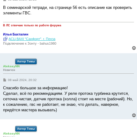
о
о
В семинарской тетради, на странице 56 есть описание как проверить
б
элементы ГВС.
щ
е
н
и
В ЛС отвечаю только по работе форума
е
Илья Бахталин
АСЦ BAXI "Санфорт". г. Пенза
Подключение к Зонту - bahus1980
Автор Темы
AlekseyNN
Новичок
С
08 май 2024, 20:32
о
о
Спасибо большое за информацию!
б
Сделал, всё по рекомендациям. У реле протока турбинка крутится,
щ
е
сеточка чистая, датчик протока (холла) стоит на месте (рабочий). Но,
н
к сожалению, гвс не работает, не знаю, что делать, наверное,
и
е
придётся мастера вызывать)
Автор Темы
AlekseyNN