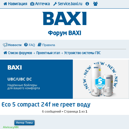
Навигация
Аптечка
Service.baxi.ru
Форум BAXI
Новости
FAQ
Правила
Список форумов
Проектный этап
Устройство системы ГВС
Eco 5 compact 24f не греет воду
6 сообщений • Страница
1
из
1
Автор Темы
AlekseyNN