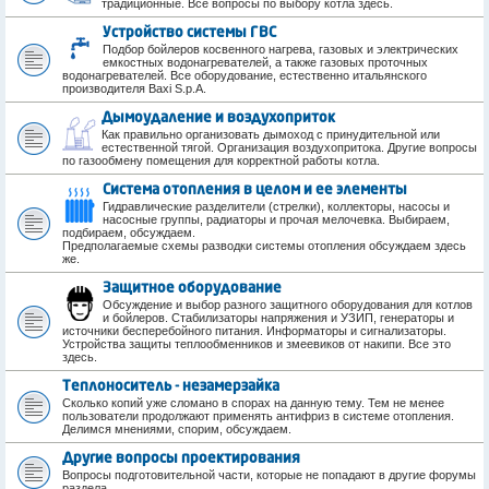
традиционные. Все вопросы по выбору котла здесь.
Устройство системы ГВС
Подбор бойлеров косвенного нагрева, газовых и электрических
емкостных водонагревателей, а также газовых проточных
водонагревателей. Все оборудование, естественно итальянского
производителя Baxi S.p.A.
Дымоудаление и воздухоприток
Как правильно организовать дымоход с принудительной или
естественной тягой. Организация воздухопритока. Другие вопросы
по газообмену помещения для корректной работы котла.
Система отопления в целом и ее элементы
Гидравлические разделители (стрелки), коллекторы, насосы и
насосные группы, радиаторы и прочая мелочевка. Выбираем,
подбираем, обсуждаем.
Предполагаемые схемы разводки системы отопления обсуждаем здесь
же.
Защитное оборудование
Обсуждение и выбор разного защитного оборудования для котлов
и бойлеров. Стабилизаторы напряжения и УЗИП, генераторы и
источники бесперебойного питания. Информаторы и сигнализаторы.
Устройства защиты теплообменников и змеевиков от накипи. Все это
здесь.
Теплоноситель - незамерзайка
Сколько копий уже сломано в спорах на данную тему. Тем не менее
пользователи продолжают применять антифриз в системе отопления.
Делимся мнениями, спорим, обсуждаем.
Другие вопросы проектирования
Вопросы подготовительной части, которые не попадают в другие форумы
раздела