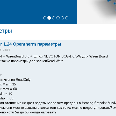
метры
ur 1.24 Opentherm параметры
6, 21:56
.24 + WirenBoard 8.5 + Шлюз NEVOTON BCG-1.0.3-W для Wiren Board
 такие параметры для записиRead Write
t
для чтения ReadOnly
t Min = 35
nt Max = 60
Min = 30
 Max = 85
я отопления не дает задать более чем пределы в Heating Setpoint Min/Ma
ицы они жестко зашиты в котел или как-то их можно подрегулировать? .м
жно хотя бы до 65 иногда нагревать.