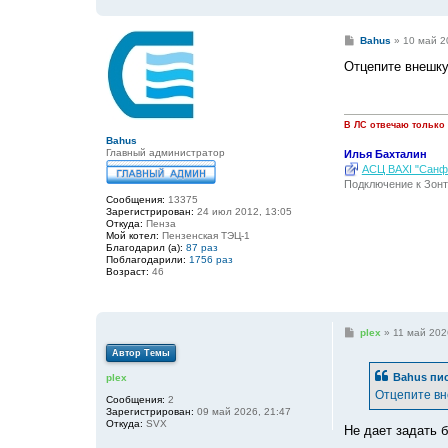
С
Bahus
»
10 май 2
о
о
Отцепите внешку
б
щ
е
н
и
В ЛС отвечаю только
е
Bahus
Главный администратор
Илья Бахталин
АСЦ BAXI "Санфо
Подключение к Зонт
Сообщения:
13375
Зарегистрирован:
24 июл 2012, 13:05
Откуда:
Пенза
Мой котел:
Пензенская ТЭЦ-1
Благодарил (а):
87 раз
Поблагодарили:
1756 раз
Возраст:
46
С
plex
»
11 май 202
о
Автор Темы
о
б
Bahus
пис
plex
щ
е
Отцепите вн
Сообщения:
2
н
Зарегистрирован:
09 май 2026, 21:47
и
Откуда:
SVX
е
Не дает задать 