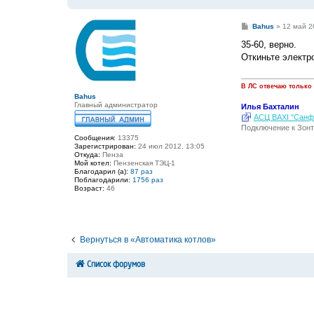
С
Bahus
»
12 май 2
о
о
35-60, верно.
б
Откиньте электр
щ
е
н
и
В ЛС отвечаю только
е
Bahus
Главный администратор
Илья Бахталин
АСЦ BAXI "Санфо
Подключение к Зонт
Сообщения:
13375
Зарегистрирован:
24 июл 2012, 13:05
Откуда:
Пенза
Мой котел:
Пензенская ТЭЦ-1
Благодарил (а):
87 раз
Поблагодарили:
1756 раз
Возраст:
46
Вернуться в «Автоматика котлов»
Список форумов