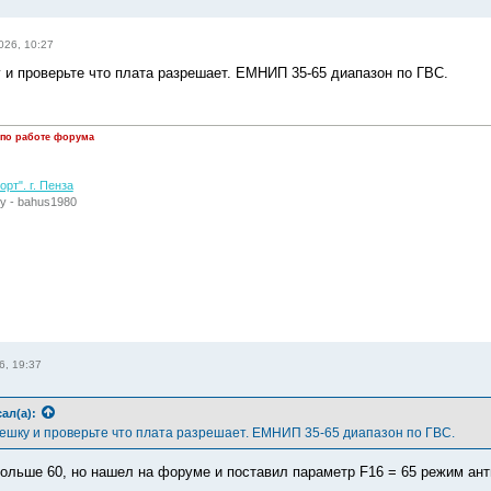
026, 10:27
 и проверьте что плата разрешает. ЕМНИП 35-65 диапазон по ГВС.
 по работе форума
рт". г. Пенза
у - bahus1980
6, 19:37
ал(а):
ешку и проверьте что плата разрешает. ЕМНИП 35-65 диапазон по ГВС.
больше 60, но нашел на форуме и поставил параметр F16 = 65 режим ан