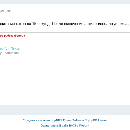
026, 10:32
опитание котла на 15 секунд. После включения антилегионелла должна з
 по работе форума
рт". г. Пенза
у - bahus1980
Создано на основе
phpBB
® Forum Software © phpBB Limited
Официальный сайт BAXI в России