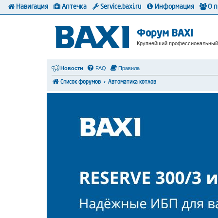
Навигация
Аптечка
Service.baxi.ru
Информация
О 
Форум BAXI
Крупнейший профессиональный
Новости
FAQ
Правила
Список форумов
Автоматика котлов