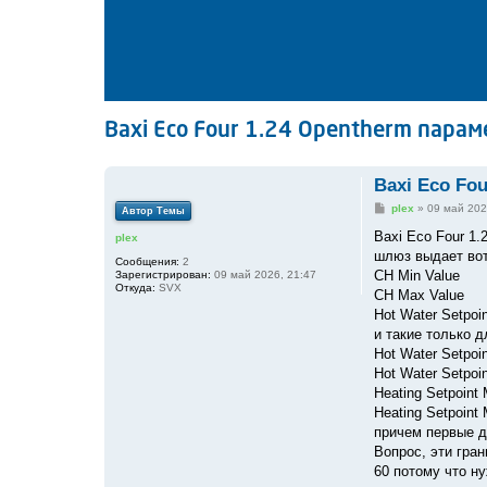
Baxi Eco Four 1.24 Opentherm пара
Baxi Eco Fo
С
plex
»
09 май 202
Автор Темы
о
о
Baxi Eco Four 1
plex
б
шлюз выдает вот
щ
Сообщения:
2
е
CH Min Value
Зарегистрирован:
09 май 2026, 21:47
н
Откуда:
SVX
CH Max Value
и
е
Hot Water Setpoin
и такие только 
Hot Water Setpoin
Hot Water Setpoi
Heating Setpoint 
Heating Setpoint
причем первые дл
Вопрос, эти гран
60 потому что ну