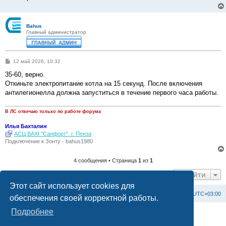
Bahus
Главный администратор
С
12 май 2026, 10:32
о
о
35-60, верно.
б
Откиньте электропитание котла на 15 секунд. После включения
щ
е
антилегионелла должна запуститься в течение первого часа работы.
н
и
е
В ЛС отвечаю только по работе форума
Илья Бахталин
АСЦ BAXI "Санфорт". г. Пенза
Подключение к Зонту - bahus1980
4 сообщения • Страница
1
из
1
Перейти
Этот сайт использует cookies для
Список форумов
С
в
я
з
а
т
ь
с
я
с
а
д
м
и
н
и
с
т
р
а
ц
и
е
й
Часовой пояс:
UTC+03:00
обеспечения своей корректной работы.
Подробнее
Создано на основе
phpBB
® Forum Software © phpBB Limited
Официальный сайт BAXI в России