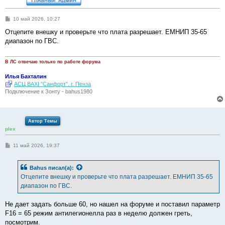
С
10 май 2026, 10:27
о
о
Отцепите внешку и проверьте что плата разрешает. ЕМНИП 35-65
б
диапазон по ГВС.
щ
е
н
и
В ЛС отвечаю только по работе форума
е
Илья Бахталин
АСЦ BAXI "Санфорт". г. Пенза
Подключение к Зонту - bahus1980
Автор Темы
plex
С
11 май 2026, 19:37
о
о
б
Bahus
писал(а):
щ
е
Отцепите внешку и проверьте что плата разрешает. ЕМНИП 35-65
н
диапазон по ГВС.
и
е
Не дает задать больше 60, но нашел на форуме и поставил параметр
F16 = 65 режим антилегионелла раз в неделю должен греть,
посмотрим.