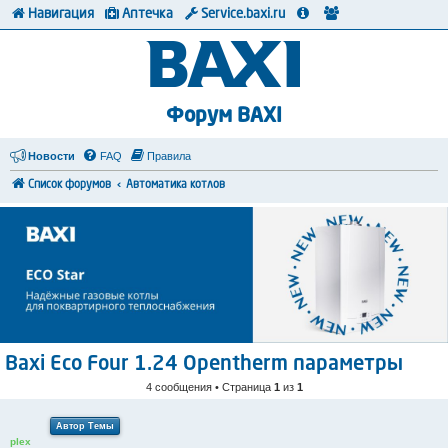
Навигация
Аптечка
Service.baxi.ru
Форум BAXI
Новости
FAQ
Правила
Список форумов
Автоматика котлов
Baxi Eco Four 1.24 Opentherm параметры
4 сообщения • Страница
1
из
1
Автор Темы
plex