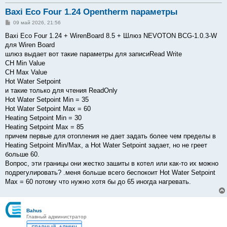
Baxi Eco Four 1.24 Opentherm параметры
С
09 май 2026, 21:56
о
о
Baxi Eco Four 1.24 + WirenBoard 8.5 + Шлюз NEVOTON BCG-1.0.3-W
б
для Wiren Board
щ
е
шлюз выдает вот такие параметры для записиRead Write
н
CH Min Value
и
е
CH Max Value
Hot Water Setpoint
и такие только для чтения ReadOnly
Hot Water Setpoint Min = 35
Hot Water Setpoint Max = 60
Heating Setpoint Min = 30
Heating Setpoint Max = 85
причем первые для отопления не дает задать более чем пределы в
Heating Setpoint Min/Max, а Hot Water Setpoint задает, но не греет
больше 60.
Вопрос, эти границы они жестко зашиты в котел или как-то их можно
подрегулировать? .меня больше всего беспокоит Hot Water Setpoint
Max = 60 потому что нужно хотя бы до 65 иногда нагревать.
Bahus
Главный администратор