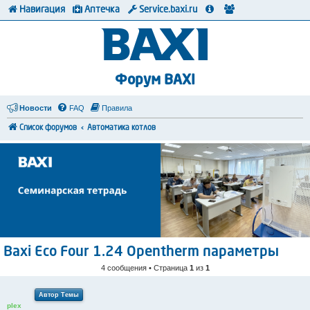
Навигация
Аптечка
Service.baxi.ru
Форум BAXI
Новости
FAQ
Правила
Список форумов
Автоматика котлов
Baxi Eco Four 1.24 Opentherm параметры
4 сообщения • Страница
1
из
1
Автор Темы
plex