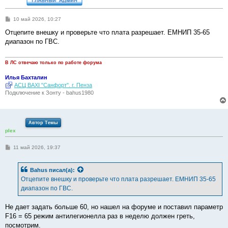
С
10 май 2026, 10:27
о
о
Отцепите внешку и проверьте что плата разрешает. ЕМНИП 35-65
б
диапазон по ГВС.
щ
е
н
и
В ЛС отвечаю только по работе форума
е
Илья Бахталин
АСЦ BAXI "Санфорт". г. Пенза
Подключение к Зонту - bahus1980
Автор Темы
plex
С
11 май 2026, 19:37
о
о
б
Bahus
писал(а):
щ
е
Отцепите внешку и проверьте что плата разрешает. ЕМНИП 35-65
н
диапазон по ГВС.
и
е
Не дает задать больше 60, но нашел на форуме и поставил параметр
F16 = 65 режим антилегионелла раз в неделю должен греть,
посмотрим.