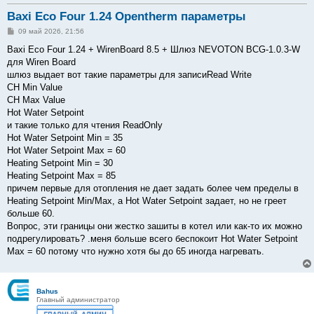
Baxi Eco Four 1.24 Opentherm параметры
С
09 май 2026, 21:56
о
о
Baxi Eco Four 1.24 + WirenBoard 8.5 + Шлюз NEVOTON BCG-1.0.3-W
б
для Wiren Board
щ
е
шлюз выдает вот такие параметры для записиRead Write
н
CH Min Value
и
е
CH Max Value
Hot Water Setpoint
и такие только для чтения ReadOnly
Hot Water Setpoint Min = 35
Hot Water Setpoint Max = 60
Heating Setpoint Min = 30
Heating Setpoint Max = 85
причем первые для отопления не дает задать более чем пределы в
Heating Setpoint Min/Max, а Hot Water Setpoint задает, но не греет
больше 60.
Вопрос, эти границы они жестко зашиты в котел или как-то их можно
подрегулировать? .меня больше всего беспокоит Hot Water Setpoint
Max = 60 потому что нужно хотя бы до 65 иногда нагревать.
Bahus
Главный администратор