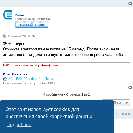
Bahus
Главный администратор
С
12 май 2026, 10:32
о
о
35-60, верно.
б
Откиньте электропитание котла на 15 секунд. После включения
щ
е
антилегионелла должна запуститься в течение первого часа работы.
н
и
е
В ЛС отвечаю только по работе форума
Илья Бахталин
АСЦ BAXI "Санфорт". г. Пенза
Подключение к Зонту - bahus1980
4 сообщения • Страница
1
из
1
Перейти
Этот сайт использует cookies для
Список форумов
С
в
я
з
а
т
ь
с
я
с
а
д
м
и
н
и
с
т
р
а
ц
и
е
й
Часовой пояс:
UTC+03:00
обеспечения своей корректной работы.
Подробнее
Создано на основе
phpBB
® Forum Software © phpBB Limited
Официальный сайт BAXI в России