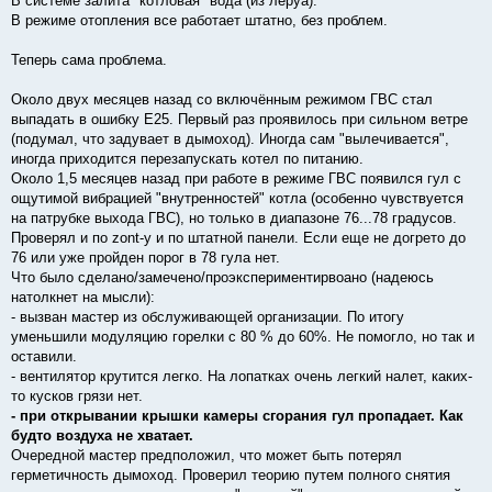
В системе залита "котловая" вода (из леруа).
В режиме отопления все работает штатно, без проблем.
Теперь сама проблема.
Около двух месяцев назад со включённым режимом ГВС стал
выпадать в ошибку Е25. Первый раз проявилось при сильном ветре
(подумал, что задувает в дымоход). Иногда сам "вылечивается",
иногда приходится перезапускать котел по питанию.
Около 1,5 месяцев назад при работе в режиме ГВС появился гул с
ощутимой вибрацией "внутренностей" котла (особенно чувствуется
на патрубке выхода ГВС), но только в диапазоне 76...78 градусов.
Проверял и по zont-у и по штатной панели. Если еще не догрето до
76 или уже пройден порог в 78 гула нет.
Что было сделано/замечено/проэкспериментирвоано (надеюсь
натолкнет на мысли):
- вызван мастер из обслуживающей организации. По итогу
уменьшили модуляцию горелки с 80 % до 60%. Не помогло, но так и
оставили.
- вентилятор крутится легко. На лопатках очень легкий налет, каких-
то кусков грязи нет.
- при открывании крышки камеры сгорания гул пропадает. Как
будто воздуха не хватает.
Очередной мастер предположил, что может быть потерял
герметичность дымоход. Проверил теорию путем полного снятия