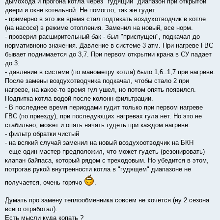
дымохода и прогона котла через "гудящий" диапазон при открытой
двери и окне котельной. Не помогло, так же гудит.
- примерно в это же время стал подтекать воздухотводчик в котле
(на насосе) в режиме отопления. Заменил на новый, все норм.
- проверил расширительный бак - был "приспущен", подкачал до
нормативноно значения. Давление в системе 3 атм. При нагреве ГВС
бывает поднимается до 3,7. При первом открытии крана в СУ падает
до 3.
- давление в системе (по манометру котла) было 1,6..1,7 при нагреве.
После замены воздухотводчика подкачал, чтобы стало 2 при
нагреве, на какое-то время гул ушел, но потом опять появился.
Подпитка котла водой после колонн фильтрации.
- В последнее время периодами гудит только при первом нагреве
ГВС (по приезду), при последующих нагревах гула нет. Но это не
стабильно, может и опять начать гудеть при каждом нагреве.
- фильтр обратки чистый
- на всякий случай заменил на новый воздухоотводчик на БКН
- еще один мастер предположил, что может гудеть (резонировать)
клапан байпаса, который рядом с треходовым. Но убедится в этом,
потрогав рукой внутренности котла в "гудящем" диапазоне не
получается, очень горячо
.
Думать про замену теплообменника совсем не хочется (ну 2 сезона
всего отработал).
Есть мысли куда копать ?