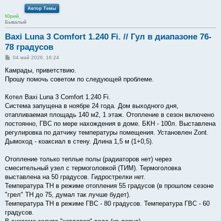
Автор Темы
Юрий_
Бывалый
Baxi Luna 3 Comfort 1.240 Fi. // Гул в диапазоне 76-
78 градусов
С
04 май 2026, 16:24
о
о
Камрады, приветствию.
б
Прошу помочь советом по следующей проблеме.
щ
е
н
Котел Baxi Luna 3 Comfort 1.240 Fi.
и
е
Система запущена в ноябре 24 года. Дом выходного дня,
отапливаемая площадь 140 м2, 1 этаж. Отопление в сезон включено
постоянно, ГВС по мере нахождения в доме. БКН - 100л. Выставлена
регулировка по датчику температуры помещения. Установлен Zont.
Дымоход - коаксиал в стену. Длина 1,5 м (1+0,5).
Отопление только теплые полы (радиаторов нет) через
смесительный узел с термоголовкой (ТИМ). Термоголовка
выставлена на 50 градусов. Гидрострелки нет.
Температура ТН в режиме отопления 55 градусов (в прошлом сезоне
"грел" ТН до 75, думал так лучше будет).
Температура ТН в режиме ГВС - 80 градусов. Температура ГВС - 60
градусов.