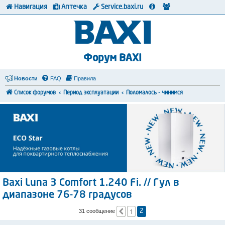
Навигация
Аптечка
Service.baxi.ru
Форум BAXI
Новости
FAQ
Правила
Список форумов
Период эксплуатации
Поломалось - чинимся
Baxi Luna 3 Comfort 1.240 Fi. // Гул в
диапазоне 76-78 градусов
1
Пред.
31 сообщение
2