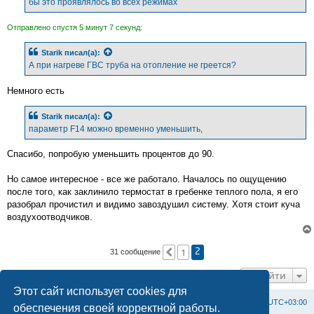
бы это проявлялось во всех режимах
Отправлено спустя 5 минут 7 секунд:
Starik
писал(а):
А при нагреве ГВС труба на отопление не греется?
Немного есть
Starik
писал(а):
параметр F14 можно временно уменьшить,
Спасибо, попробую уменьшить процентов до 90.
Но самое интересное - все же работало. Началось по ощущению
после того, как заклинило термостат в гребенке теплого пола, я его
разобрал прочистил и видимо завоздушил систему. Хотя стоит куча
воздухоотводчиков.
1
Пред.
31 сообщение
2
Перейти
Этот сайт использует cookies для
Список форумов
С
в
я
з
а
т
ь
с
я
с
а
д
м
и
н
и
с
т
р
а
ц
и
е
й
Часовой пояс:
UTC+03:00
обеспечения своей корректной работы.