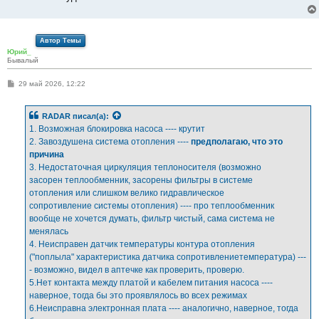
Автор Темы
Юрий_
Бывалый
С
29 май 2026, 12:22
о
о
б
RADAR
писал(а):
щ
е
1. Возможная блокировка насоса ---- крутит
н
2. Завоздушена система отопления ----
предполагаю, что это
и
е
причина
3. Недостаточная циркуляция теплоносителя (возможно
засорен теплообменник, засорены фильтры в системе
отопления или слишком велико гидравлическое
сопротивление системы отопления) ---- про теплообменник
вообще не хочется думать, фильтр чистый, сама система не
менялась
4. Неисправен датчик температуры контура отопления
("поплыла" характеристика датчика сопротивлениетемпература) ---
- возможно, видел в аптечке как проверить, проверю.
5.Нет контакта между платой и кабелем питания насоса ----
наверное, тогда бы это проявлялось во всех режимах
6.Неисправна электронная плата ---- аналогично, наверное, тогда