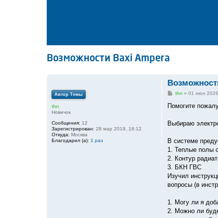
Возможности Baxi Ampera
Возможности
С
thn
»
01 июн 2026
Автор Темы
о
о
Помогите пожалу
thn
б
Новичок
щ
е
Выбираю электро
Сообщения:
12
н
Зарегистрирован:
28 мар 2019, 18:12
и
Откуда:
Москва
е
В системе преду
Благодарил (а):
1 раз
1. Теплые полы 
2. Контур радиа
3. БКН ГВС
Изучил инструкц
вопросы (в инстр
1. Могу ли я до
2. Можно ли буд