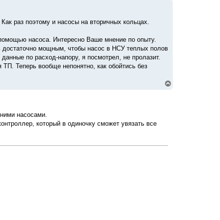
р
н
у
Как раз поэтому и насосы на вторичных кольцах.
т
ь
с
с помощью насоса. Интересно Ваше мнение по опыту.
я
ть достаточно мощным, чтобы насос в НСУ теплых полов
к
данные по расход-напору, я посмотрел, не пролазит.
н
 ТП. Теперь вообще непонятно, как обойтись без
а
ч
а
В
л
е
у
р
н
у
ними насосами.
т
онтроллер, который в одиночку сможет увязать все
ь
с
я
к
н
а
ч
а
л
у