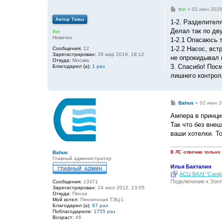
С
thn
»
02 июн 2026
о
Автор Темы
о
1-2. Разделител
б
Делал так по дв
thn
щ
Новичок
е
1-2.1 Опасаюсь 
н
1-2.2 Насос, вс
Сообщения:
12
и
Зарегистрирован:
28 мар 2019, 18:12
е
не опрокидывал 
Откуда:
Москва
3. Спасибо! Пос
Благодарил (а):
1 раз
лишнего контрол
С
Bahus
»
02 июн 2
о
о
Ампера в принци
б
Так что без вне
щ
е
ваши хотелки. То
н
и
е
Bahus
В ЛС отвечаю только
Главный администратор
Илья Бахталин
АСЦ BAXI "Санфо
Подключение к Зонт
Сообщения:
13371
Зарегистрирован:
24 июл 2012, 13:05
Откуда:
Пенза
Мой котел:
Пензенская ТЭЦ-1
Благодарил (а):
87 раз
Поблагодарили:
1755 раз
Возраст:
46