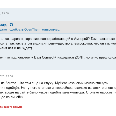
, 13:00
ал(а):
ужно подобрать OpenTherm контроллер,
ть, как вариант, гарантированно работающий с Амперой? Там, насколько
ерять, так как в этом видится преимущество электрокотла, что он так мо
меня нет и не будет).
му, что под капотом у Baxi Connect+ находится ZONT, логично предполо
026, 13:08
 из Зонтов. Что там ещё на слуху. MyHeat казанский можно глянуть.
ли подойдёт. Нет у него столько интерфейсов, сколько вы хотите внешне
них вроде на сайте было некое подобие калькулятора. Столько насосов п
ее из линейки.
 по работе форума