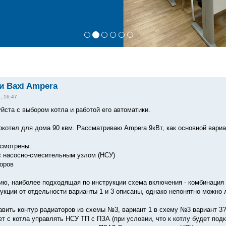
 Baxi Ampera
, 16:47
йста с выбором котла и работой его автоматики.
котел для дома 90 квм. Рассматриваю Ampera 9кВт, как основной вариа
смотрены:
с насосно-смесительным узлом (НСУ)
торов
ию, наиболее подходящая по инструкции схема включения - комбинация 
укции от отдельности варианты 1 и 3 описаны, однако непонятно можно 
бавить контур радиаторов из схемы №3, вариант 1 в схему №3 вариант 3?
ет с котла управлять НСУ ТП с ПЗА (при условии, что к котлу будет под