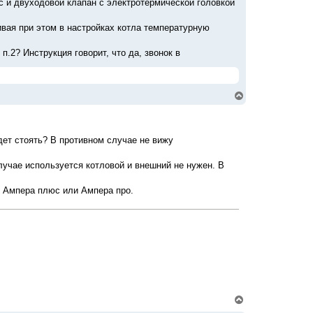
с и двуходовой клапан с электротермической головкой
ивая при этом в настройках котла температурную
.2? Инструкция говорит, что да, звонок в
В
е
р
н
у
дет стоять? В противном случае не вижу
т
ь
с
лучае используется котловой и внешний не нужен. В
я
к
е Ампера плюс или Ампера про.
н
а
ч
а
л
у
В
е