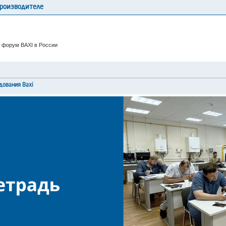
производителе
 форум BAXI в России
дования Baxi