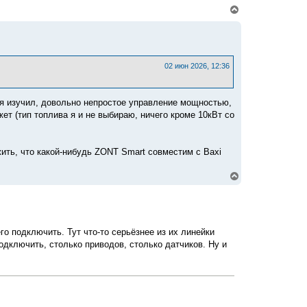
В
е
р
н
у
т
ь
02 июн 2026, 12:36
с
я
к
 я изучил, довольно непростое управление мощностью,
н
а
жет (тип топлива я и не выбираю, ничего кроме 10кВт со
ч
а
л
жить, что какой-нибудь ZONT Smart совместим c Baxi
у
В
е
р
н
у
т
го подключить. Тут что-то серьёзнее из их линейки
ь
с
одключить, столько приводов, столько датчиков. Ну и
я
к
н
а
ч
а