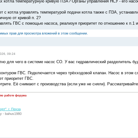
ах котла температурную кривую ПЗА? Органы управления НСУ - его насо
ет с котла управлять температурой подачи котла также с ПЗА, устанавл
ичную от кривой п. 2?
влять ГВС с помощью насоса, реализуя приоритет по отношению к п.1 и п
димых прав для просмотра вложений в этом сообщении.
026, 09:24
ятно для чего в системе насос СО. У вас гидравлический разделитель бу
 контуром ГВС. Подключается через трёхходовой клапан. Насос в этом с
ет приоритет ГВС.
отрите. Её снимают с производства (если уже не сняли). Рассматривайт
 по работе форума
рт". г. Пенза
у - bahus1980