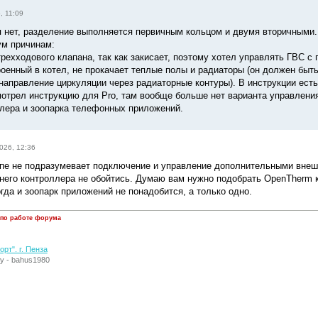
, 11:09
я нет, разделение выполняется первичным кольцом и двумя вторичными. 
ум причинам:
трехходового клапана, так как закисает, поэтому хотел управлять ГВС 
троенный в котел, не прокачает теплые полы и радиаторы (он должен бы
направление циркуляции через радиаторные контуры). В инструкции есть 
мотрел инструкцию для Pro, там вообще больше нет варианта управления
лера и зоопарка телефонных приложений.
026, 12:36
пе не подразумевает подключение и управление дополнительными внеш
шнего контроллера не обойтись. Думаю вам нужно подобрать OpenTherm к
гда и зоопарк приложений не понадобится, а только одно.
 по работе форума
рт". г. Пенза
у - bahus1980