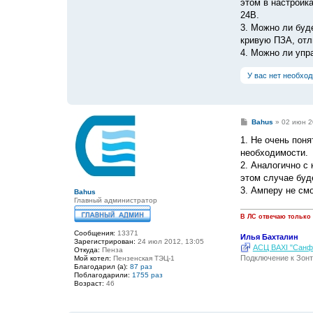
этом в настройк
24В.
3. Можно ли буд
кривую ПЗА, отл
4. Можно ли упра
У вас нет необхо
С
Bahus
»
02 июн 2
о
о
1. Не очень пон
б
необходимости.
щ
е
2. Аналогично с
н
этом случае буд
и
е
3. Амперу не см
Bahus
Главный администратор
В ЛС отвечаю только
Сообщения:
13371
Илья Бахталин
Зарегистрирован:
24 июл 2012, 13:05
АСЦ BAXI "Санфо
Откуда:
Пенза
Подключение к Зонт
Мой котел:
Пензенская ТЭЦ-1
Благодарил (а):
87 раз
Поблагодарили:
1755 раз
Возраст:
46