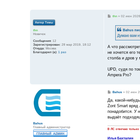
С
thn
»
02 июн 2026
о
Автор Темы
о
б
Bahus
пис
thn
щ
Новичок
е
Думаю вам н
н
Сообщения:
12
и
Зарегистрирован:
28 мар 2019, 18:12
е
А что рассмотре
Откуда:
Москва
не хочется его т
Благодарил (а):
1 раз
столба и дров у 
UPD, судя по то
Ampera Pro?
С
Bahus
»
02 июн 2
о
о
Да, какой-нибудь
б
Zont Smart вряд 
щ
е
понадобится. У 
н
выдаёт подходящ
и
е
Bahus
Главный администратор
В ЛС отвечаю только
Илья Бахталин