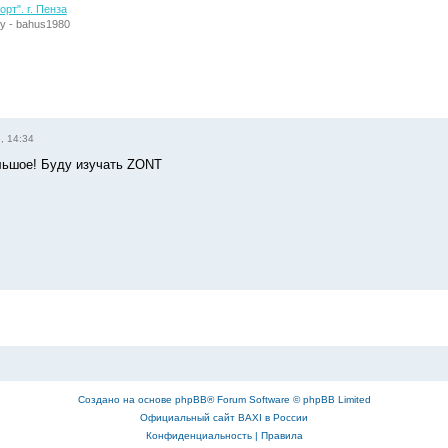
рт". г. Пенза
у - bahus1980
, 14:34
льшое! Буду изучать ZONT
Создано на основе
phpBB
® Forum Software © phpBB Limited
Официальный сайт BAXI в России
Конфиденциальность
|
Правила