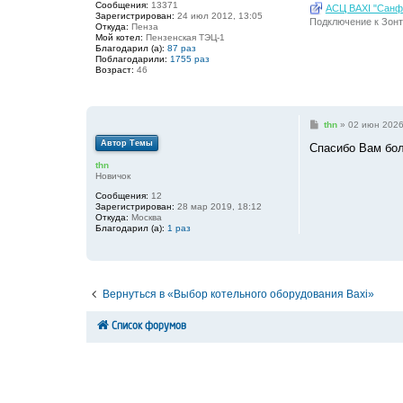
Сообщения:
13371
АСЦ BAXI "Санфо
Зарегистрирован:
24 июл 2012, 13:05
Подключение к Зонт
Откуда:
Пенза
Мой котел:
Пензенская ТЭЦ-1
Благодарил (а):
87 раз
Поблагодарили:
1755 раз
Возраст:
46
С
thn
»
02 июн 2026
о
Автор Темы
о
Спасибо Вам бо
б
thn
щ
Новичок
е
н
Сообщения:
12
и
Зарегистрирован:
28 мар 2019, 18:12
е
Откуда:
Москва
Благодарил (а):
1 раз
Вернуться в «Выбор котельного оборудования Baxi»
Список форумов