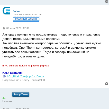
Bahus
Главный администратор
С
02 июн 2026, 12:36
о
о
Ампера в принципе не подразумевает подключение и управление
б
дополнительными внешними насосами.
щ
е
Так что без внешнего контроллера не обойтись. Думаю вам нужно
н
подобрать OpenTherm контроллер, который в одиночку сможет
и
е
увязать все ваши хотелки. Тогда и зоопарк приложений не
понадобится, а только одно.
В ЛС отвечаю только по работе форума
Илья Бахталин
АСЦ BAXI "Санфорт". г. Пенза
Подключение к Зонту - bahus1980
Автор Темы
thn
Новичок
С