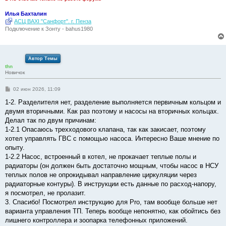
Илья Бахталин
АСЦ BAXI "Санфорт". г. Пенза
Подключение к Зонту - bahus1980
Автор Темы
thn
Новичок
С
02 июн 2026, 11:09
о
о
1-2. Разделителя нет, разделение выполняется первичным кольцом и
б
двумя вторичными. Как раз поэтому и насосы на вторичных кольцах.
щ
е
Делал так по двум причинам:
н
1-2.1 Опасаюсь трехходового клапана, так как закисает, поэтому
и
е
хотел управлять ГВС с помощью насоса. Интересно Ваше мнение по
опыту.
1-2.2 Насос, встроенный в котел, не прокачает теплые полы и
радиаторы (он должен быть достаточно мощным, чтобы насос в НСУ
теплых полов не опрокидывал направление циркуляции через
радиаторные контуры). В инструкции есть данные по расход-напору,
я посмотрел, не пролазит.
3. Спасибо! Посмотрел инструкцию для Pro, там вообще больше нет
варианта управления ТП. Теперь вообще непонятно, как обойтись без
лишнего контроллера и зоопарка телефонных приложений.