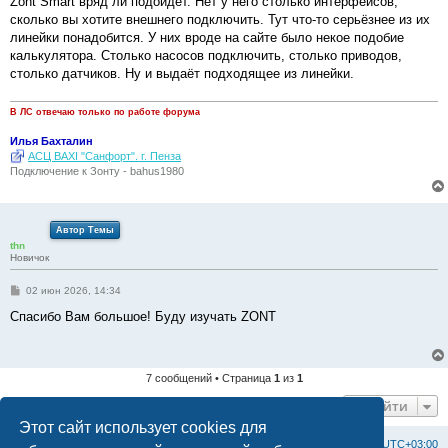
Zont Smart вряд ли подойдёт. Нет у него столько интерфейсов,
н
сколько вы хотите внешнего подключить. Тут что-то серьёзнее из их
и
е
линейки понадобится. У них вроде на сайте было некое подобие
калькулятора. Столько насосов подключить, столько приводов,
столько датчиков. Ну и выдаёт подходящее из линейки.
В ЛС отвечаю только по работе форума
Илья Бахталин
АСЦ BAXI "Санфорт". г. Пенза
Подключение к Зонту - bahus1980
Автор Темы
thn
Новичок
С
02 июн 2026, 14:34
о
о
Спасибо Вам большое! Буду изучать ZONT
б
щ
е
н
и
7 сообщений • Страница
1
из
1
е
Перейти
Этот сайт использует cookies для
Список форумов
С
в
я
з
а
т
ь
с
я
с
а
д
м
и
н
и
с
т
р
а
ц
и
е
й
Часовой пояс:
UTC+03:00