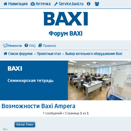
Навигация
Аптечка
Service.baxi.ru
Форум BAXI
Новости
FAQ
Правила
Список форумов
Проектный этап
Выбор котельного оборудования Baxi
Возможности Baxi Ampera
7 сообщений • Страница
1
из
1
Автор Темы
thn