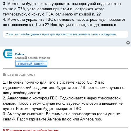
3. Можно ли будет с котла управлять температурой подачи котла
также с ПЗА, устанавливая при этом в настройках котла
температурную кривую ПЗА, отличную от кривой п. 2?
4. Можно ли управлять ГВС с помощью насоса, реализуя приоритет
по отношению к п.1 и п.2? Инструкция говорит, что да, звонок в
У вас нет необходимых прав для просмотра вложений в этом сообщении.
Bahus
Главный администратор
С
02 июн 2026, 09:24
о
о
1. Не очень понятно для чего в системе насос СО. У вас
б
гидравлический разделитель будет стоять? В противном случае не
щ
е
вижу необходимости.
н
2. Аналогично с контуром ГВС. Подключается через трёхходовой
и
е
клапан. Насос в этом случае используется котловой и внешний не
нужен. В этом случае будет приоритет ГВС.
3. Амперу не смотрите. Её снимают с производства (если уже не
сняли). Рассматривайте Ампера плюс или Ампера про.
В ЛС отвечаю только по работе форума