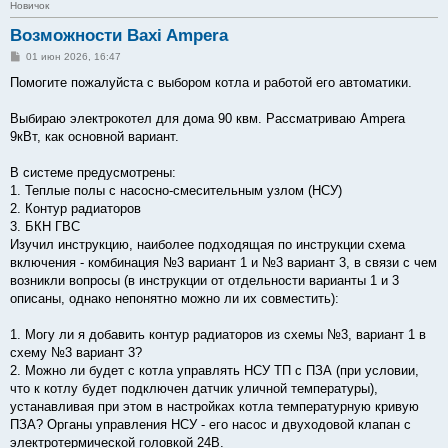
Новичок
Возможности Baxi Ampera
С
01 июн 2026, 16:47
о
о
Помогите пожалуйста с выбором котла и работой его автоматики.
б
щ
е
Выбираю электрокотел для дома 90 квм. Рассматриваю Ampera
н
9кВт, как основной вариант.
и
е
В системе предусмотрены:
1. Теплые полы с насосно-смесительным узлом (НСУ)
2. Контур радиаторов
3. БКН ГВС
Изучил инструкцию, наиболее подходящая по инструкции схема
включения - комбинация №3 вариант 1 и №3 вариант 3, в связи с чем
возникли вопросы (в инструкции от отдельности варианты 1 и 3
описаны, однако непонятно можно ли их совместить):
1. Могу ли я добавить контур радиаторов из схемы №3, вариант 1 в
схему №3 вариант 3?
2. Можно ли будет с котла управлять НСУ ТП с ПЗА (при условии,
что к котлу будет подключен датчик уличной температуры),
устанавливая при этом в настройках котла температурную кривую
ПЗА? Органы управления НСУ - его насос и двуходовой клапан с
электротермической головкой 24В.