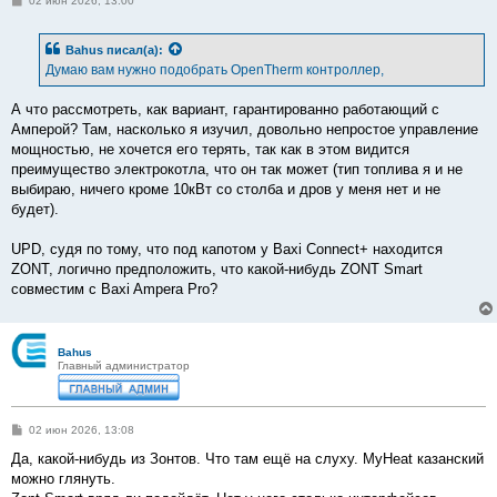
02 июн 2026, 13:00
о
о
б
Bahus
писал(а):
щ
е
Думаю вам нужно подобрать OpenTherm контроллер,
н
и
е
А что рассмотреть, как вариант, гарантированно работающий с
Амперой? Там, насколько я изучил, довольно непростое управление
мощностью, не хочется его терять, так как в этом видится
преимущество электрокотла, что он так может (тип топлива я и не
выбираю, ничего кроме 10кВт со столба и дров у меня нет и не
будет).
UPD, судя по тому, что под капотом у Baxi Connect+ находится
ZONT, логично предположить, что какой-нибудь ZONT Smart
совместим c Baxi Ampera Pro?
Bahus
Главный администратор
С
02 июн 2026, 13:08
о
о
Да, какой-нибудь из Зонтов. Что там ещё на слуху. MyHeat казанский
б
можно глянуть.
щ
е