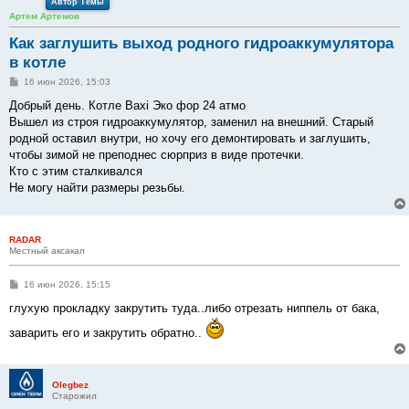
Автор Темы
Артем Артемов
Как заглушить выход родного гидроаккумулятора
в котле
С
16 июн 2026, 15:03
о
о
Добрый день. Котле Baxi Эко фор 24 атмо
б
Вышел из строя гидроаккумулятор, заменил на внешний. Старый
щ
е
родной оставил внутри, но хочу его демонтировать и заглушить,
н
чтобы зимой не преподнес сюрприз в виде протечки.
и
е
Кто с этим сталкивался
Не могу найти размеры резьбы.
RADAR
Местный аксакал
С
16 июн 2026, 15:15
о
о
глухую прокладку закрутить туда..либо отрезать ниппель от бака,
б
щ
заварить его и закрутить обратно..
е
н
и
е
Olegbez
Старожил