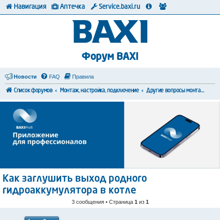
Навигация
Аптечка
Service.baxi.ru
Форум BAXI
Новости
FAQ
Правила
Список форумов
Монтаж, настройка, подключение
Другие вопросы монтажа и коммутации
Как заглушить выход родного
гидроаккумулятора в котле
3 сообщения • Страница
1
из
1