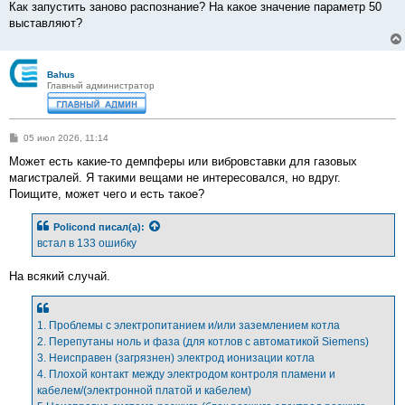
Как запустить заново распознание? На какое значение параметр 50
выставляют?
Bahus
Главный администратор
С
05 июл 2026, 11:14
о
о
Может есть какие-то демпферы или вибровставки для газовых
б
магистралей. Я такими вещами не интересовался, но вдруг.
щ
е
Поищите, может чего и есть такое?
н
и
е
Policond
писал(а):
встал в 133 ошибку
На всякий случай.
1. Проблемы с электропитанием и/или заземлением котла
2. Перепутаны ноль и фаза (для котлов с автоматикой Siemens)
3. Неисправен (загрязнен) электрод ионизации котла
4. Плохой контакт между электродом контроля пламени и
кабелем/(электронной платой и кабелем)