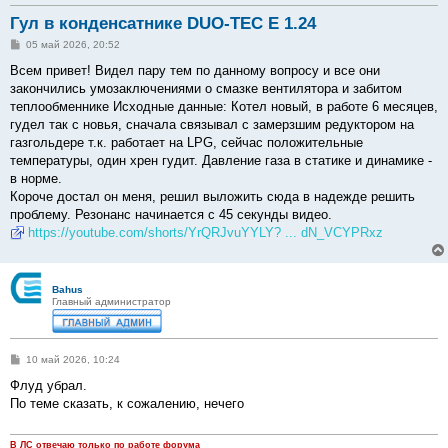
Гул в конденсатнике DUO-TEC E 1.24
С
05 май 2026, 20:52
о
о
Всем привет! Видел пару тем по данному вопросу и все они
б
закончились умозаключениями о смазке вентилятора и забитом
щ
е
теплообменнике Исходные данные: Котел новый, в работе 6 месяцев,
н
гудел так с новья, сначала связывал с замерзшим редуктором на
и
е
газгольдере т.к. работает на LPG, сейчас положительные
температуры, один хрен гудит. Давление газа в статике и динамике -
в норме.
Короче достал он меня, решил выложить сюда в надежде решить
проблему. Резонанс начинается с 45 секунды видео.
https://youtube.com/shorts/YrQRJvuYYLY? ... dN_VCYPRxz
Bahus
Главный администратор
С
10 май 2026, 10:24
о
о
Флуд убрал.
б
По теме сказать, к сожалению, нечего
щ
е
н
и
В ЛС отвечаю только по работе форума