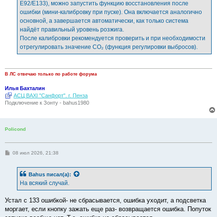
E92/E133), можно запустить функцию восстановления после
ошибки (мини-калибровку при пуске). Она включается аналогично
основной, а завершается автоматически, как только система
найдёт правильный уровень розжига.
После калибровки рекомендуется проверить и при необходимости
отрегулировать значение СО₂ (функция регулировки выбросов).
В ЛС отвечаю только по работе форума
Илья Бахталин
АСЦ BAXI "Санфорт". г. Пенза
Подключение к Зонту - bahus1980
Policond
С
08 июл 2026, 21:38
о
о
б
Bahus
писал(а):
щ
е
На всякий случай.
н
и
е
Устал с 133 ошибкой- не сбрасывается, ошибка уходит, а подсветка
моргает, если кнопку зажать еще раз- возвращается ошибка. Попуток