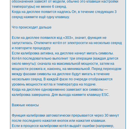
обозначения зависят от модели, обычно это клавиши настройки
температуры) не менее 6 секунд.
Когда на дисплее появится надпись On, в течение следующих 3
секунд нажмите ещё одну клавишу.
Что происходит дальше
Если на дисплее появился код «303», значит, функция не
запустилась. Отключите котёл от электросети на несколько секунд
и повторите процедуру.
Если калибровка активна, на дисплее начнут мигать символы.
Котёл последовательно выполнит три операции (каждая длится
около минуты): сначала на максимальной мощности, затем на
мощности розжига и, наконец, на минимальной. Перед переходом
между фазами символы на дисплее будут мигать в течение
нескольких секунд. В каждой фазе по очереди отображаются
уровень мощности котла и температура на подаче.
Когда на дисплее одновременно замигают все символы —
калибровка завершена. Для выхода нажмите клавишу ESC.
Важные нюансы
Функция калибровки автоматически прерывается через 30 минут
после последнего нажатия кнопок или нажатия клавиши.
Если в процессе калибровки котёл выдаёт ошибки (например,