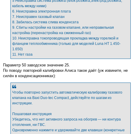
5 Неисправна система розжига (блок розжига,электрод розжига,
кабель между ними)
6. Неисправна электронная плата
7. Неисправен газовый клапан
8. Забилась система слива конденсата
9. Сбиты настройки на газовом клапане, или неправильная
настройка (перенастройка на сжиженный газ)
10. Неисправна токопроводящая прокладка между горелкой и
фланцем теплообменника (только для моделей Luna HT 1.450-
1.650)
11. Нет газа
Параметр 50 заводское значение 25.
По поводу повторной калибровки Алиса такое даёт (уж извините, не
силён в конденсационниках):
Чтобы повторно запустить автоматическую калибровку газового
клапана на Baxi Duo-tec Compact, действуйте по шагам из
инструкции.
Пошаговая инструкция
Убедитесь, что нет активного запроса на обогрев — ни контура
отопления, ни ГВС.
Одновременно нажмите и удерживайте две клавиши (конкретные