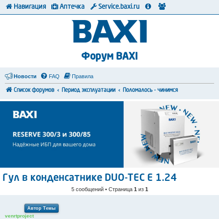
Навигация
Аптечка
Service.baxi.ru
Форум BAXI
Новости
FAQ
Правила
Список форумов
Период эксплуатации
Поломалось - чинимся
Гул в конденсатнике DUO-TEC E 1.24
5 сообщений • Страница
1
из
1
Автор Темы
venrtproject