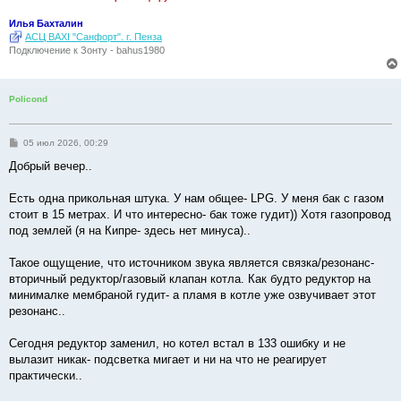
е
Илья Бахталин
АСЦ BAXI "Санфорт". г. Пенза
Подключение к Зонту - bahus1980
Policond
С
05 июл 2026, 00:29
о
о
Добрый вечер..
б
щ
е
Есть одна прикольная штука. У нам общее- LPG. У меня бак с газом
н
стоит в 15 метрах. И что интересно- бак тоже гудит)) Хотя газопровод
и
е
под землей (я на Кипре- здесь нет минуса)..
Такое ощущение, что источником звука является связка/резонанс-
вторичный редуктор/газовый клапан котла. Как будто редуктор на
минималке мембраной гудит- а пламя в котле уже озвучивает этот
резонанс..
Сегодня редуктор заменил, но котел встал в 133 ошибку и не
вылазит никак- подсветка мигает и ни на что не реагирует
практически..