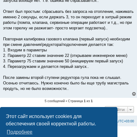
запуска вообще нет. Т.е. ошибка не сбрасывается..
Ответ был простым: сбрасывать без запроса на отопление, нажимать
именно 2 секунды, если держать 3, то он переходит в хитрый режим
работы (помпа, клапана, сервизные операции работают и т.д., но при
этом горелку не разжигает- просто моргает подсветка)..
Повторная калибровка газового клапана (первый запуск) необходим
при смене давления/редуктора/подключения делается так:
1. Входим в параметры
2. Параметр 22 ставим значение 22 (открываем инженерное меню)
3. Параметр 75 ставим значение 50 (инициируем первый запуск)
4. Перезагружаем и делается первый запуск..
После замены второй ступени редуктора гула пока не слышал.
Осенью отчитаюсь. Нужно конечно было бы еще трубу магистраль
продуть, но не было возможности..
5 сообщений • Страница
1
из
1
Перейти
Этот сайт использует cookies для
Список форумов
С
в
я
з
а
т
ь
с
я
с
а
д
м
и
н
и
с
т
р
а
ц
и
е
й
Часовой пояс:
UTC+03:00
обеспечения своей корректной работы.
Подробнее
Создано на основе
phpBB
® Forum Software © phpBB Limited