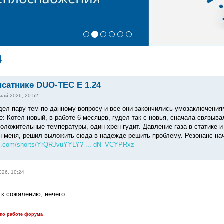
4
нсатнике DUO-TEC E 1.24
май 2026, 20:52
дел пару тем по данному вопросу и все они закончились умозаключения
 Котел новый, в работе 6 месяцев, гудел так с новья, сначала связыва
оложительные температуры, один хрен гудит. Давление газа в статике и
н меня, решил выложить сюда в надежде решить проблему. Резонанс нач
be.com/shorts/YrQRJvuYYLY? ... dN_VCYPRxz
026, 10:24
 к сожалению, нечего
 по работе форума