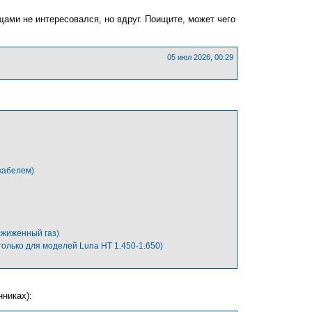
н
у
ами не интересовался, но вдруг. Поищите, может чего
т
ь
с
я
05 июл 2026, 00:29
к
н
а
ч
а
л
у
кабелем)
сжиженный газ)
олько для моделей Luna HT 1.450-1.650)
нниках):