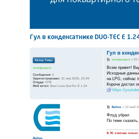
Гул в конденсатнике DUO-TEC E 1.2
Гул в конде
С
venrtproject
»
05 
Автор Темы
о
о
Всем привет! Ви
venrtproject
б
Исходные данные:
щ
Сообщения:
4
е
на LPG, сейчас п
Зарегистрирован:
31 янв 2026, 20:09
н
Откуда:
СПб
Короче достал о
и
Мой котел:
Baxi Luna DuoTec E 1.24
е
https://youtu
С
Bahus
»
10 май 2
о
о
Флуд убрал.
б
По теме сказать,
щ
е
н
и
В ЛС отвечаю только
е
Bahus