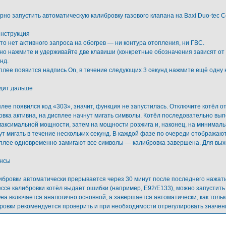
но запустить автоматическую калибровку газового клапана на Baxi Duo-tec C
нструкция
то нет активного запроса на обогрев — ни контура отопления, ни ГВС.
о нажмите и удерживайте две клавиши (конкретные обозначения зависят от 
нд.
сплее появится надпись On, в течение следующих 3 секунд нажмите ещё одну 
дит дальше
лее появился код «303», значит, функция не запустилась. Отключите котёл от
овка активна, на дисплее начнут мигать символы. Котёл последовательно вып
максимальной мощности, затем на мощности розжига и, наконец, на минимал
ут мигать в течение нескольких секунд. В каждой фазе по очереди отображаю
сплее одновременно замигают все символы — калибровка завершена. Для вы
нсы
ибровки автоматически прерывается через 30 минут после последнего нажати
ессе калибровки котёл выдаёт ошибки (например, E92/E133), можно запустит
 Она включается аналогично основной, а завершается автоматически, как толь
ровки рекомендуется проверить и при необходимости отрегулировать значени