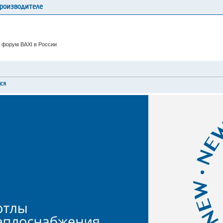
производителе
 форум BAXI в России
мся