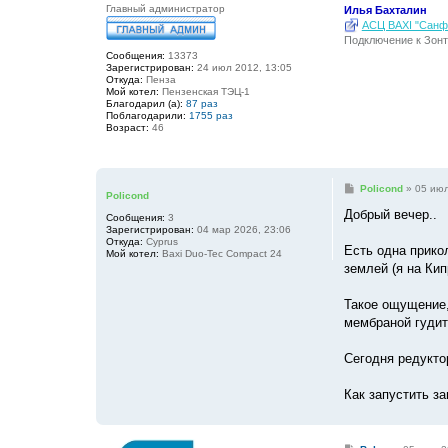
Главный администратор
Илья Бахталин
АСЦ BAXI "Санфо
Подключение к Зонт
Сообщения:
13373
Зарегистрирован:
24 июл 2012, 13:05
Откуда:
Пенза
Мой котел:
Пензенская ТЭЦ-1
Благодарил (а):
87 раз
Поблагодарили:
1755 раз
Возраст:
46
С
Policond
»
05 июл
Policond
о
о
Добрый вечер..
Сообщения:
3
б
Зарегистрирован:
04 мар 2026, 23:06
щ
Откуда:
Cyprus
е
Есть одна прикол
Мой котел:
Baxi Duo-Tec Compact 24
н
землей (я на Кип
и
е
Такое ощущение,
мембраной гудит-
Сегодня редуктор
Как запустить з