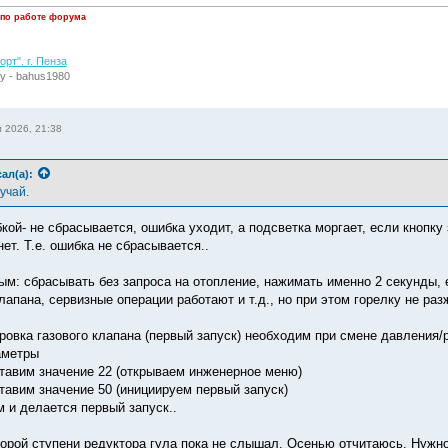
 по работе форума
рт". г. Пенза
у - bahus1980
 2026, 21:38
ал(а):
учай.
кой- не сбрасывается, ошибка уходит, а подсветка моргает, если кнопк
ет. Т.е. ошибка не сбрасывается..
ым: сбрасывать без запроса на отопление, нажимать именно 2 секунды, 
лапана, сервизные операции работают и т.д., но при этом горелку не разж
ровка газового клапана (первый запуск) необходим при смене давления/
аметры
ставим значение 22 (открываем инженерное меню)
ставим значение 50 (инициируем первый запуск)
м и делается первый запуск..
орой ступени редуктора гула пока не слышал. Осенью отчитаюсь. Нужно