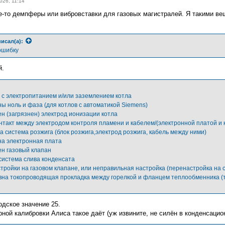
026, 11:14
е-то демпферы или вибровставки для газовых магистралей. Я такими вещ
исал(а):
 ошибку
й.
 с электропитанием и/или заземлением котла
ны ноль и фаза (для котлов с автоматикой Siemens)
ен (загрязнен) электрод ионизации котла
онтакт между электродом контроля пламени и кабелем/(электронной платой и 
а система розжига (блок розжига,электрод розжига, кабель между ними)
на электронная плата
ен газовый клапан
 система слива конденсата
стройки на газовом клапане, или неправильная настройка (перенастройка на 
вна токопроводящая прокладка между горелкой и фланцем теплообменника (т
одское значение 25.
ной калибровки Алиса такое даёт (уж извините, не силён в конденсацио