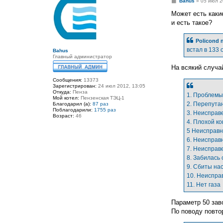
С
Bahus
»
05 июл 2
о
о
Может есть каки
б
и есть такое?
щ
е
н
Policond
п
и
е
встал в 133
Bahus
Главный администратор
На всякий случа
Сообщения:
13373
Зарегистрирован:
24 июл 2012, 13:05
Откуда:
Пенза
1. Проблемы
Мой котел:
Пензенская ТЭЦ-1
2. Перепута
Благодарил (а):
87 раз
Поблагодарили:
1755 раз
3. Неисправ
Возраст:
46
4. Плохой к
5 Неисправн
6. Неисправ
7. Неисправ
8. Забилась
9. Сбиты на
10. Неиспра
11. Нет газа
Параметр 50 зав
По поводу повтор