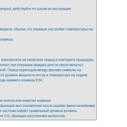
ompact, действуйте по шагам из инструкции.
модели, обычно это клавиши настройки температуры) не
клавишу.
 электросети на несколько секунд и повторите процедуру.
олнит три операции (каждая длится около минуты):
ьной. Перед переходом между фазами символы на
тся уровень мощности котла и температура на подаче.
хода нажмите клавишу ESC.
я кнопок или нажатия клавиши.
ь функцию восстановления после ошибки (мини-калибровку
ко система найдёт правильный уровень розжига.
е СО₂ (функция регулировки выбросов).