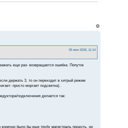
В
е
р
н
у
т
ь
05 июл 2026, 11:14
с
я
к
у зажать еще раз- возвращается ошибка. Попуток
н
а
ч
а
если держать 3, то он переходит в хитрый режим
л
игает- просто моргает подсветка)..
у
редуктора/подключения делается так:
 конечно было бы еще трубу магистраль продуть, но