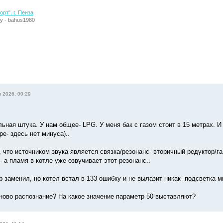
рт". г. Пенза
у - bahus1980
 2026, 00:29
ьная штука. У нам общее- LPG. У меня бак с газом стоит в 15 метрах. И 
ре- здесь нет минуса)..
 что источником звука является связка/резонанс- вторичный редуктор/га
 а пламя в котле уже озвучивает этот резонанс..
 заменил, но котел встал в 133 ошибку и не вылазит никак- подсветка ми
аново распознание? На какое значение параметр 50 выставляют?