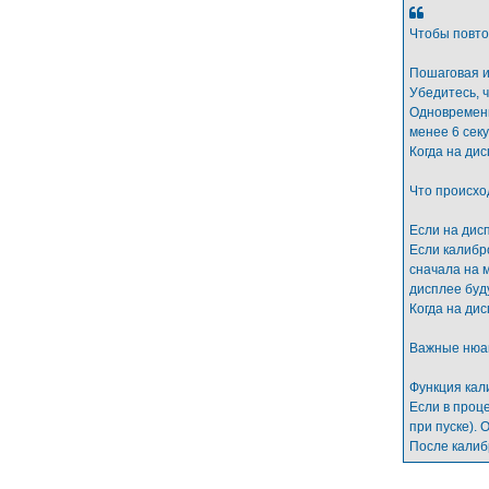
Чтобы повтор
Пошаговая и
Убедитесь, ч
Одновременн
менее 6 секу
Когда на ди
Что происхо
Если на дисп
Если калибр
сначала на 
дисплее буд
Когда на ди
Важные нюа
Функция кал
Если в проц
при пуске).
После калиб