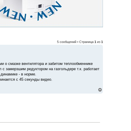
5 сообщений • Страница
1
из
1
ми о смазке вентилятора и забитом теплообменнике
л с замерзшим редуктором на газгольдере т.к. работает
 динамике - в норме.
инается с 45 секунды видео.
В
е
р
н
у
т
ь
с
я
к
н