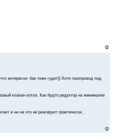
а
ч
а
л
у
В
е
р
н
у
т
ь
с
что интересно- бак тоже гудит)) Хотя газопровод под
я
к
н
зовый клапан котла. Как будто редуктор на минималке
а
ч
а
л
гает и ни на что не реагирует практически..
у
В
е
р