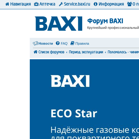
Навигация
Аптечка
Service.baxi.ru
Информация
О 
Форум BAXI
Крупнейший профессиональный
Новости
FAQ
Правила
Список форумов
Период эксплуатации
Поломалось - чини