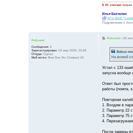
В ЛС отвечаю только
Илья Бахталин
АСЦ BAXI "Санфо
Подключение к Зонт
С
Policond
»
08 июл
Policond
о
о
Сообщения:
3
б
Зарегистрирован:
04 мар 2026, 23:06
Bahus
пис
щ
Откуда:
Cyprus
е
На всякий сл
Мой котел:
Baxi Duo-Tec Compact 24
н
и
е
Устал с 133 ошиб
запуска вообще н
Ответ был прост
работы (помпа, к
Повторная калиб
1. Входим в пар
2. Параметр 22 
3. Параметр 75 
4. Перезагружае
После замены вт