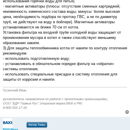
использования горячей воды для питья).
- магнитные активаторы (плюсы: отсутствие сменных картриджей,
неизменность химического состава воды; минусы: более высокая
цена, необходимость подбора по протоку ГВС, а не по диаметру
труб, не действуют на воду в бойлере). Магнитные активаторы
устанавливаются не ближе 70 см от котла.
Установка фильтра на входной трубе холодной воды защищает от
проникновения мусора в котел и также способствует меньшему
образованию накипи.
3) Для защиты теплообменника котла от накипи по контуру отопления
рекомендуем
- использовать подготовленную воду;
- устанавливать в обязательном порядке фильтр на «обратке»
системы отопления;
- использовать специальные присадки в систему отопления для
защиты от коррозии и накипи.
Гусинский Иван
руководитель направления по работе с проектными организациями,
ООО "БДР Термия Рус" (торговая марка BAXI в РФ)
8-800-555-17-18
Автор Темы
BAXI-Иван