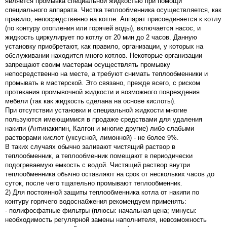
является промывка специальной жидкостью при помощи
специального аппарата. Чистка теплообменника осуществляется, как
правило, непосредственно на котле. Аппарат присоединяется к котлу
(по контуру отопления или горячей воды), включается насос, и
жидкость циркулирует по котлу от 20 мин до 2 часов. Данную
установку приобретают, как правило, организации, у которых на
обслуживании находится много котлов. Некоторые организации
запрещают своим мастерам осуществлять промывку
непосредственно на месте, а требуют снимать теплообменники и
промывать в мастерской. Это связано, прежде всего, с риском
протекания промывочной жидкости и возможного повреждения
мебели (так как жидкость сделана на основе кислоты).
При отсутствии установки и специальной жидкости многие
пользуются имеющимися в продаже средствами для удаления
накипи (Антинакипин, Калгон и многие другие) либо слабыми
растворами кислот (уксусной, лимонной) - не более 9%.
В таких случаях обычно заливают чистящий раствор в
теплообменник, а теплообменник помещают в периодически
подогреваемую емкость с водой. Чистящий раствор внутри
теплообменника обычно оставляют на срок от нескольких часов до
суток, после чего тщательно промывают теплообменник.
2) Для постоянной защиты теплообменника котла от накипи по
контуру горячего водоснабжения рекомендуем применять:
- полифосфатные фильтры (плюсы: начальная цена; минусы:
необходимость регулярной замены наполнителя, невозможность