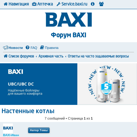
Навигация
Аптечка
Service.baxi.ru
Форум BAXI
Новости
FAQ
Правила
Список форумов
Архивная часть
Ответы на часто задаваемые вопросы
Настенные котлы
7 сообщений • Страница
1
из
1
Автор Темы
BAXI-Иван