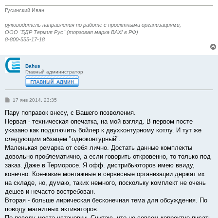
Гусинский Иван
руководитель направления по работе с проектными организациями,
ООО "БДР Термия Рус" (торговая марка BAXI в РФ)
8-800-555-17-18
Bahus
Главный администратор
С
17 янв 2014, 23:35
о
о
Пару поправок внесу, с Вашего позволения.
б
Первая - техническая опечатка, на мой взгляд. В первом посте
щ
е
указано как подключить бойлер к двухконтурному котлу. И тут же
н
следующим абзацем "одноконтурный".
и
е
Маленькая ремарка от себя лично. Достать данные комплекты
довольно проблематично, а если говорить откровенно, то только под
заказ. Даже в Терморосе. Я офф. дистрибьюторов имею ввиду,
конечно. Кое-какие монтажные и сервисные организации держат их
на складе, но, думаю, таких немного, поскольку комплект не очень
дешев и нечасто востребован.
Вторая - больше лирическая бесконечная тема для обсуждения. По
поводу магнитных активаторов.
По поводу места установки. Считаю, что не совсем корректно писать