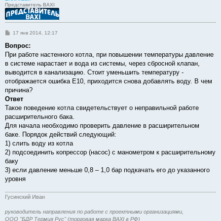
Представитель BAXI
С
17 янв 2014, 12:17
о
о
Вопрос:
б
При работе настенного котла, при повышении температуры давление
щ
е
в системе нарастает и вода из системы, через сбросной клапан,
н
выводится в канализацию. Стоит уменьшить температуру -
и
е
отображается ошибка Е10, приходится снова добавлять воду. В чем
причина?
Ответ
Такое поведение котла свидетельствует о неправильной работе
расширительного бака.
Для начала необходимо проверить давление в расширительном
баке. Порядок действий следующий:
1) слить воду из котла
2) подсоединить копрессор (насос) с манометром к расширительному
баку
3) если давление меньше 0,8 – 1,0 бар подкачать его до указанного
уровня
Гусинский Иван
руководитель направления по работе с проектными организациями,
ООО "БДР Термия Рус" (торговая марка BAXI в РФ)