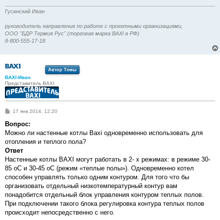
Гусинский Иван
руководитель направления по работе с проектными организациями,
ООО "БДР Термия Рус" (торговая марка BAXI в РФ)
8-800-555-17-18
Автор Темы
BAXI-Иван
Представитель BAXI
С
17 янв 2014, 12:20
о
о
Вопрос:
б
Можно ли настенные котлы Baxi одновременно использовать для
щ
е
отопления и теплого пола?
н
Ответ
и
е
Настенные котлы BAXI могут работать в 2- х режимах: в режиме 30-
85 оС и 30-45 оС (режим «теплые полы»). Одновременно котел
способен управлять только одним контуром. Для того что бы
организовать отдельный низкотемпературный контур вам
понадобится отдельный блок управления контуром теплых полов.
При подключении такого блока регулировка контура теплых полов
происходит непосредственно с него.