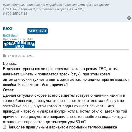
руководитель направления по работе с проектными организациями,
ООО "БДР Термия Рус" (торговая марка BAXI в РФ)
8-800-555-17-18
Автор Темы
BAXI-Иван
Представитель BAXI
С
17 янв 2014, 12:13
о
о
Вопрос:
б
В двухконтурном котле при переходе котла в режим ГВС, котел
щ
е
начинает шипеть и появляется треск (стук), при этом котел
н
автоматический тухнет и опять зажигается, но индикаторы не выдают
и
е
ошибки. Какая может быть причина?
Ответ
Данная ситуация скорее всего свидетельствует о наличии накипи в
теплообменнике, в результате чего в некоторых местах образуются
застойные зоны, внутри которых вода начинает вскипать, что
приводит к треску и ударам внутри котла. Котел отключается по той
причине что в результате неправильного теплообмена вода контруа
отопления нагревается до температуры 80 оС.
1) Наиболее правильным вариантом промывки теплообменника