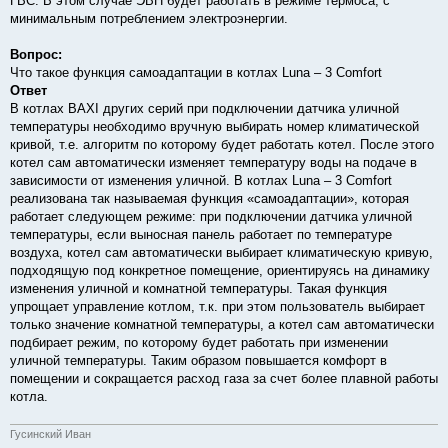
ГВС. В этом случае ЭВН будет работать в режиме термоса, с
минимальным потреблением электроэнергии.
Вопрос:
Что такое функция самоадаптации в котлах Luna – 3 Comfort
Ответ
В котлах BAXI других серий при подключении датчика уличной
температуры необходимо вручную выбирать номер климатической
кривой, т.е. алгоритм по которому будет работать котел. После этого
котел сам автоматически изменяет температуру воды на подаче в
зависимости от изменения уличной. В котлах Luna – 3 Comfort
реализована так называемая функция «самоадаптации», которая
работает следующем режиме: при подключении датчика уличной
температуры, если выносная панель работает по температуре
воздуха, котел сам автоматически выбирает климатическую кривую,
подходящую под конкретное помещение, ориентируясь на динамику
изменения уличной и комнатной температуры. Такая функция
упрощает управление котлом, т.к. при этом пользователь выбирает
только значение комнатной температуры, а котел сам автоматически
подбирает режим, по которому будет работать при изменении
уличной температуры. Таким образом повышается комфорт в
помещении и сокращается расход газа за счет более плавной работы
котла.
Гусинский Иван