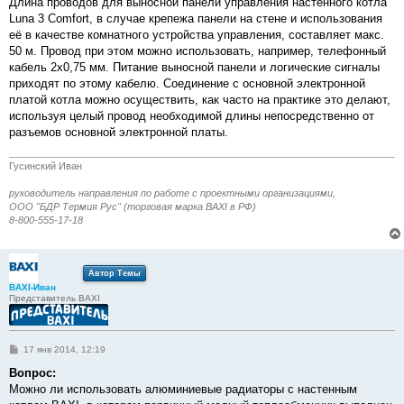
Длина проводов для выносной панели управления настенного котла
Luna 3 Comfort, в случае крепежа панели на стене и использования
её в качестве комнатного устройства управления, составляет макс.
50 м. Провод при этом можно использовать, например, телефонный
кабель 2х0,75 мм. Питание выносной панели и логические сигналы
приходят по этому кабелю. Соединение с основной электронной
платой котла можно осуществить, как часто на практике это делают,
используя целый провод необходимой длины непосредственно от
разъемов основной электронной платы.
Гусинский Иван
руководитель направления по работе с проектными организациями,
ООО "БДР Термия Рус" (торговая марка BAXI в РФ)
8-800-555-17-18
Автор Темы
BAXI-Иван
Представитель BAXI
С
17 янв 2014, 12:19
о
о
Вопрос:
б
Можно ли использовать алюминиевые радиаторы с настенным
щ
е