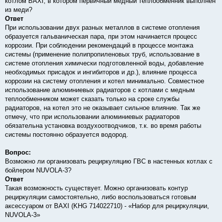
котлом BAXI, в котором первичный медный теплообменник выполнен
н
из меди?
и
е
Ответ
При использовании двух разных металлов в системе отопления
образуется гальваническая пара, при этом начинается процесс
коррозии. При соблюдении рекомендаций в процессе монтажа
системы (применение полипропиленовых труб, использование в
системе отопления химически подготовленной воды, добавление
необходимых присадок и ингибиторов и др.), влияние процесса
коррозии на систему отопления и котел минимально. Совместное
использование алюминиевых радиаторов с котлами с медным
теплообменником может сказать только на сроке службы
радиаторов, на котел это не оказывает сильное влияние. Так же
отмечу, что при использовании алюминиевых радиаторов
обязательна установка воздухоотводчиков, т.к. во время работы
системы постоянно образуется водород.
Вопрос:
Возможно ли организовать рециркуляцию ГВС в настенных котлах с
бойлером NUVOLA-3?
Ответ
Такая возможность существует. Можно организовать контур
рециркуляции самостоятельно, либо воспользоваться готовым
аксессуаром от BAXI (KHG 714022710) - «Набор для рециркуляции,
NUVOLA-3»