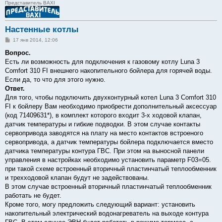
Представитель BAXI
Настенные котлы
С
17 янв 2014, 12:06
о
о
Вопрос.
б
Есть ли возможность для подключения к газовому котлу Luna 3
щ
е
Comfort 310 FI внешнего накопительного бойлера для горячей воды.
н
Если да, то что для этого нужно.
и
е
Ответ.
Для того, чтобы подключить двухконтурный котел Luna 3 Comfort 310
FI к бойлеру Вам необходимо приобрести дополнительный аксессуар
(код 71409631*), в комплект которого входит 3-х ходовой клапан,
датчик температуры и гибкие подводки. В этом случае контакты
сервопривода заводятся на плату на место контактов встроеного
сервопривода, а датчик температуры бойлера подключается вместо
датчика температуры контура ГВС. При этом на выносной панели
управления в настройках необходимо установить параметр F03=05.
при такой схеме встроенный вторичный пластинчатый теплообменник
и трехходовой клапан будут не задействованы.
В этом случае встроенный вторичный пластинчатый теплообменник
работать не будет.
Кроме того, могу предложить следующий вариант: установить
накопительный электрический водонагреватель на выходе контура