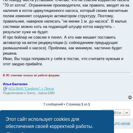
"70 от котла". Ограничение производители, как правило, вводят из-за
наличия в котле циркуляционного насоса, который своим магнитным
полем изменяет созданную активатором структуру. Поэтому,
правильнее, наверное написать "не менее 1 м. до насоса". В малых
системах можно хоть на подающий штуцер котла накрутить -
результат хуже не будет.
И про бойлер не совсем я понял. А кто нам мешает поставить
активатор на ветке рециркуляции (с соблюдением предыдущих
размышлений о насосе). Проблема, как минимум, частично будет
решена.
Иван, Вы тогда поправьте у себя в постах, что считаете нужным и
этот заодно прибейте.
В ЛС отвечаю только по работе форума
Илья Бахталин
АСЦ BAXI "Санфорт". г. Пенза
Подключение к Зонту - bahus1980
7 сообщений • Страница
1
из
1
Перейти
Этот сайт использует cookies для
Список форумов
С
в
я
з
а
т
ь
с
я
с
а
д
м
и
н
и
с
т
р
а
ц
и
е
й
Часовой пояс:
UTC+03:00
обеспечения своей корректной работы.