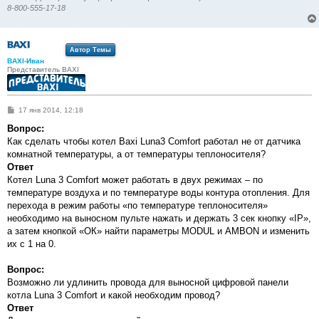
8-800-555-17-18
Автор Темы
BAXI-Иван
Представитель BAXI
С
17 янв 2014, 12:18
о
о
Вопрос:
б
Как сделать чтобы котел Baxi Luna3 Сomfort работал не от датчика
щ
е
комнатной температуры, а от температуры теплоносителя?
н
Ответ
и
е
Котел Luna 3 Comfort может работать в двух режимах – по
температуре воздуха и по температуре воды контура отопления. Для
перехода в режим работы «по температуре теплоносителя»
необходимо на выносном пульте нажать и держать 3 сек кнопку «IP»,
а затем кнопкой «ОК» найти параметры MODUL и AMBON и изменить
их с 1 на 0.
Вопрос:
Возможно ли удлинить провода для выносной цифровой панели
котла Luna 3 Comfort и какой необходим провод?
Ответ