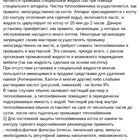
является промывка специальной жидкостью при помощи
специального аппарата. Чистка теплообменника осуществляется, как
правило, непосредственно на котле. Аппарат присоединяется к котлу
(по контуру отопления или горячей воды), включается насос, и
жидкость циркулирует по котлу от 20 мин до 2 часов. Данную
установку приобретают, как правило, организации, у которых на
обслуживании находится много котлов. Некоторые организации
запрещают своим мастерам осуществлять промывку
непосредственно на месте, а требуют снимать теплообменники и
промывать в мастерской. Это связано, прежде всего, с риском
протекания промывочной жидкости и возможного повреждения
мебели (так как жидкость сделана на основе кислоты).
При отсутствии установки и специальной жидкости многие
пользуются имеющимися в продаже средствами для удаления
накипи (Антинакипин, Калгон и многие другие) либо слабыми
растворами кислот (уксусной, лимонной) - не более 9%.
В таких случаях обычно заливают чистящий раствор в
теплообменник, а теплообменник помещают в периодически
подогреваемую емкость с водой. Чистящий раствор внутри
теплообменника обычно оставляют на срок от нескольких часов до
суток, после чего тщательно промывают теплообменник.
2) Для постоянной защиты теплообменника котла от накипи по
контуру горячего водоснабжения рекомендуем применять:
- полифосфатные фильтры (плюсы: начальная цена; минусы:
необходимость регулярной замены наполнителя, невозможность