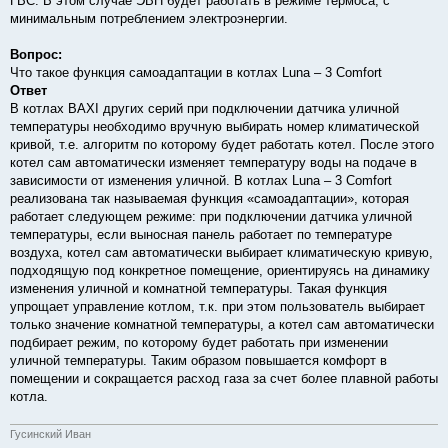
ГВС. В этом случае ЭВН будет работать в режиме термоса, с
минимальным потреблением электроэнергии.
Вопрос:
Что такое функция самоадаптации в котлах Luna – 3 Comfort
Ответ
В котлах BAXI других серий при подключении датчика уличной
температуры необходимо вручную выбирать номер климатической
кривой, т.е. алгоритм по которому будет работать котел. После этого
котел сам автоматически изменяет температуру воды на подаче в
зависимости от изменения уличной. В котлах Luna – 3 Comfort
реализована так называемая функция «самоадаптации», которая
работает следующем режиме: при подключении датчика уличной
температуры, если выносная панель работает по температуре
воздуха, котел сам автоматически выбирает климатическую кривую,
подходящую под конкретное помещение, ориентируясь на динамику
изменения уличной и комнатной температуры. Такая функция
упрощает управление котлом, т.к. при этом пользователь выбирает
только значение комнатной температуры, а котел сам автоматически
подбирает режим, по которому будет работать при изменении
уличной температуры. Таким образом повышается комфорт в
помещении и сокращается расход газа за счет более плавной работы
котла.
Гусинский Иван