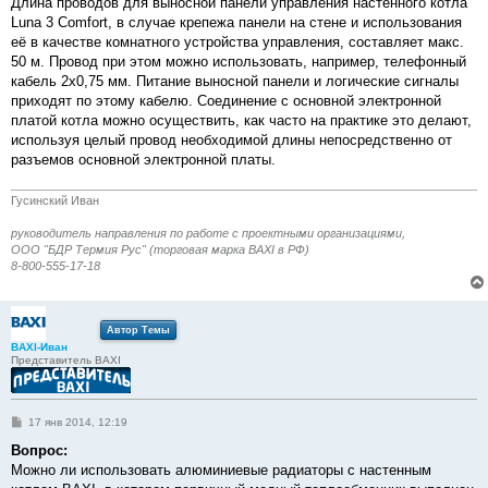
Длина проводов для выносной панели управления настенного котла
Luna 3 Comfort, в случае крепежа панели на стене и использования
её в качестве комнатного устройства управления, составляет макс.
50 м. Провод при этом можно использовать, например, телефонный
кабель 2х0,75 мм. Питание выносной панели и логические сигналы
приходят по этому кабелю. Соединение с основной электронной
платой котла можно осуществить, как часто на практике это делают,
используя целый провод необходимой длины непосредственно от
разъемов основной электронной платы.
Гусинский Иван
руководитель направления по работе с проектными организациями,
ООО "БДР Термия Рус" (торговая марка BAXI в РФ)
8-800-555-17-18
Автор Темы
BAXI-Иван
Представитель BAXI
С
17 янв 2014, 12:19
о
о
Вопрос:
б
Можно ли использовать алюминиевые радиаторы с настенным
щ
е