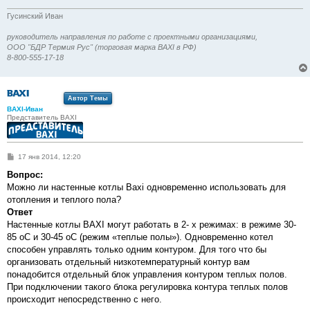
Гусинский Иван
руководитель направления по работе с проектными организациями,
ООО "БДР Термия Рус" (торговая марка BAXI в РФ)
8-800-555-17-18
Автор Темы
BAXI-Иван
Представитель BAXI
С
17 янв 2014, 12:20
о
о
Вопрос:
б
Можно ли настенные котлы Baxi одновременно использовать для
щ
е
отопления и теплого пола?
н
Ответ
и
е
Настенные котлы BAXI могут работать в 2- х режимах: в режиме 30-
85 оС и 30-45 оС (режим «теплые полы»). Одновременно котел
способен управлять только одним контуром. Для того что бы
организовать отдельный низкотемпературный контур вам
понадобится отдельный блок управления контуром теплых полов.
При подключении такого блока регулировка контура теплых полов
происходит непосредственно с него.