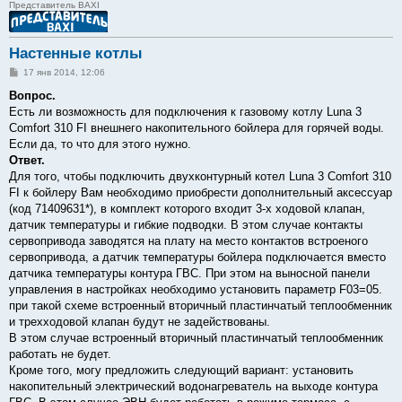
Представитель BAXI
Настенные котлы
С
17 янв 2014, 12:06
о
о
Вопрос.
б
Есть ли возможность для подключения к газовому котлу Luna 3
щ
е
Comfort 310 FI внешнего накопительного бойлера для горячей воды.
н
Если да, то что для этого нужно.
и
е
Ответ.
Для того, чтобы подключить двухконтурный котел Luna 3 Comfort 310
FI к бойлеру Вам необходимо приобрести дополнительный аксессуар
(код 71409631*), в комплект которого входит 3-х ходовой клапан,
датчик температуры и гибкие подводки. В этом случае контакты
сервопривода заводятся на плату на место контактов встроеного
сервопривода, а датчик температуры бойлера подключается вместо
датчика температуры контура ГВС. При этом на выносной панели
управления в настройках необходимо установить параметр F03=05.
при такой схеме встроенный вторичный пластинчатый теплообменник
и трехходовой клапан будут не задействованы.
В этом случае встроенный вторичный пластинчатый теплообменник
работать не будет.
Кроме того, могу предложить следующий вариант: установить
накопительный электрический водонагреватель на выходе контура