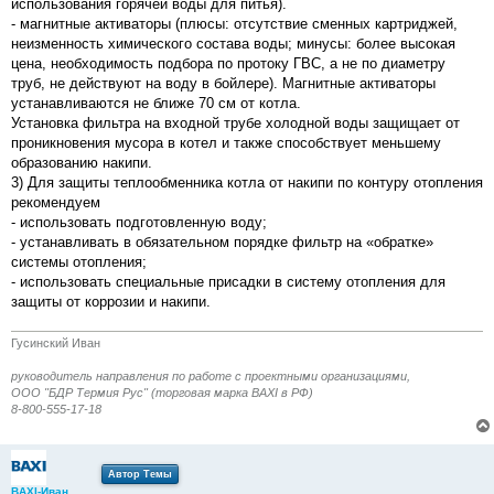
использования горячей воды для питья).
- магнитные активаторы (плюсы: отсутствие сменных картриджей,
неизменность химического состава воды; минусы: более высокая
цена, необходимость подбора по протоку ГВС, а не по диаметру
труб, не действуют на воду в бойлере). Магнитные активаторы
устанавливаются не ближе 70 см от котла.
Установка фильтра на входной трубе холодной воды защищает от
проникновения мусора в котел и также способствует меньшему
образованию накипи.
3) Для защиты теплообменника котла от накипи по контуру отопления
рекомендуем
- использовать подготовленную воду;
- устанавливать в обязательном порядке фильтр на «обратке»
системы отопления;
- использовать специальные присадки в систему отопления для
защиты от коррозии и накипи.
Гусинский Иван
руководитель направления по работе с проектными организациями,
ООО "БДР Термия Рус" (торговая марка BAXI в РФ)
8-800-555-17-18
Автор Темы
BAXI-Иван