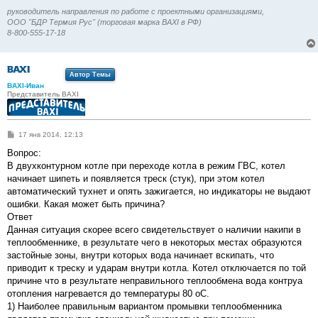
руководитель направления по работе с проектными организациями,
ООО "БДР Термия Рус" (торговая марка BAXI в РФ)
8-800-555-17-18
Автор Темы
BAXI-Иван
Представитель BAXI
С
17 янв 2014, 12:13
о
о
Вопрос:
б
В двухконтурном котле при переходе котла в режим ГВС, котел
щ
е
начинает шипеть и появляется треск (стук), при этом котел
н
автоматический тухнет и опять зажигается, но индикаторы не выдают
и
е
ошибки. Какая может быть причина?
Ответ
Данная ситуация скорее всего свидетельствует о наличии накипи в
теплообменнике, в результате чего в некоторых местах образуются
застойные зоны, внутри которых вода начинает вскипать, что
приводит к треску и ударам внутри котла. Котел отключается по той
причине что в результате неправильного теплообмена вода контруа
отопления нагревается до температуры 80 оС.
1) Наиболее правильным вариантом промывки теплообменника