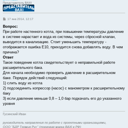
Представитель BAXI
С
17 янв 2014, 12:17
о
о
Вопрос:
б
При работе настенного котла, при повышении температуры давление
щ
е
в системе нарастает и вода из системы, через сбросной клапан,
н
выводится в канализацию. Стоит уменьшить температуру -
и
е
отображается ошибка Е10, приходится снова добавлять воду. В чем
причина?
Ответ
Такое поведение котла свидетельствует о неправильной работе
расширительного бака.
Для начала необходимо проверить давление в расширительном
баке. Порядок действий следующий:
1) слить воду из котла
2) подсоединить копрессор (насос) с манометром к расширительному
баку
3) если давление меньше 0,8 – 1,0 бар подкачать его до указанного
уровня
Гусинский Иван
руководитель направления по работе с проектными организациями,
ООО "БДР Термия Рус" (торговая марка BAXI в РФ)