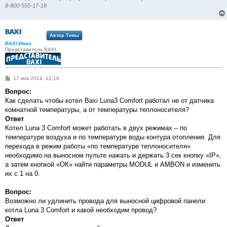
8-800-555-17-18
Автор Темы
BAXI-Иван
Представитель BAXI
С
17 янв 2014, 12:18
о
о
Вопрос:
б
Как сделать чтобы котел Baxi Luna3 Сomfort работал не от датчика
щ
е
комнатной температуры, а от температуры теплоносителя?
н
Ответ
и
е
Котел Luna 3 Comfort может работать в двух режимах – по
температуре воздуха и по температуре воды контура отопления. Для
перехода в режим работы «по температуре теплоносителя»
необходимо на выносном пульте нажать и держать 3 сек кнопку «IP»,
а затем кнопкой «ОК» найти параметры MODUL и AMBON и изменить
их с 1 на 0.
Вопрос:
Возможно ли удлинить провода для выносной цифровой панели
котла Luna 3 Comfort и какой необходим провод?
Ответ