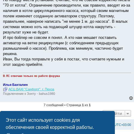
"70 от котла". Ограничение производители, как правило, вводят из-за
наличия в котле циркуляционного насоса, который своим магнитным
полем изменяет созданную активатором структуру. Поэтому,
правильнее, наверное написать "не менее 1 м. до насоса". В малых
системах можно хоть на подающий штуцер котла накрутить -
результат хуже не будет.
И про бойлер не совсем я понял. А кто нам мешает поставить
активатор на ветке рециркуляции (с соблюдением предыдущих
размышлений о насосе). Проблема, как минимум, частично будет
решена.
Иван, Вы тогда поправьте у себя в постах, что считаете нужным и
этот заодно прибейте.
В ЛС отвечаю только по работе форума
Илья Бахталин
АСЦ BAXI "Санфорт". г. Пенза
Подключение к Зонту - bahus1980
7 сообщений • Страница
1
из
1
Перейти
Этот сайт использует cookies для
Список форумов
С
в
я
з
а
т
ь
с
я
с
а
д
м
и
н
и
с
т
р
а
ц
и
е
й
Часовой пояс:
UTC+03:00
обеспечения своей корректной работы.