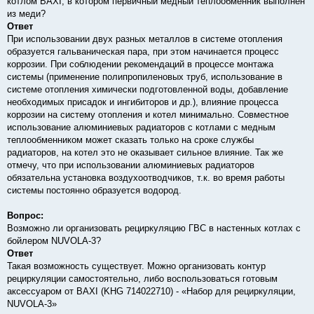
котлом BAXI, в котором первичный медный теплообменник выполнен
н
из меди?
и
е
Ответ
При использовании двух разных металлов в системе отопления
образуется гальваническая пара, при этом начинается процесс
коррозии. При соблюдении рекомендаций в процессе монтажа
системы (применение полипропиленовых труб, использование в
системе отопления химически подготовленной воды, добавление
необходимых присадок и ингибиторов и др.), влияние процесса
коррозии на систему отопления и котел минимально. Совместное
использование алюминиевых радиаторов с котлами с медным
теплообменником может сказать только на сроке службы
радиаторов, на котел это не оказывает сильное влияние. Так же
отмечу, что при использовании алюминиевых радиаторов
обязательна установка воздухоотводчиков, т.к. во время работы
системы постоянно образуется водород.
Вопрос:
Возможно ли организовать рециркуляцию ГВС в настенных котлах с
бойлером NUVOLA-3?
Ответ
Такая возможность существует. Можно организовать контур
рециркуляции самостоятельно, либо воспользоваться готовым
аксессуаром от BAXI (KHG 714022710) - «Набор для рециркуляции,
NUVOLA-3»