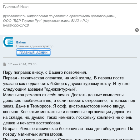
Гусинский Иван
руководитель направления по работе с проектными организациями,
ООО "БДР Термия Рус" (торговая марка BAXI в РФ)
8-800-555-17-18
Bahus
Главный администратор
С
17 янв 2014, 23:35
о
о
Пару поправок внесу, с Вашего позволения.
б
Первая - техническая опечатка, на мой взгляд. В первом посте
щ
е
указано как подключить бойлер к двухконтурному котлу. И тут же
н
следующим абзацем "одноконтурный".
и
е
Маленькая ремарка от себя лично. Достать данные комплекты
довольно проблематично, а если говорить откровенно, то только под
заказ. Даже в Терморосе. Я офф. дистрибьюторов имею ввиду,
конечно. Кое-какие монтажные и сервисные организации держат их
на складе, но, думаю, таких немного, поскольку комплект не очень
дешев и нечасто востребован.
Вторая - больше лирическая бесконечная тема для обсуждения. По
поводу магнитных активаторов.
По поводу места установки. Считаю, что не совсем корректно писать