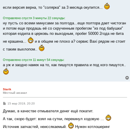
о
о
если версия верна, то "солярка" за 3 месяца окупится...
б
щ
е
Отправлено спустя 3 минуты 22 секунды:
н
и
ну пусть со всеми минусами за полгода...еще полтора дает чистоган
е
и потом еще продашь её со скрученным пробегом "из под бабушки"
которая ездила в церковь по выходным, пробег 50000 2года не бита
не крашена...
и в общем не плохо а? сервис Baxi рядом не стоит
с таким выхлопом..
Отправлено спустя 11 минут 54 секунды:
а уж и заодно намек на то, как пишутся правила и под кого пишутся..
Starik
Местный аксакал
С
15 мар 2019, 20:20
о
о
Думаю, в качестве отмывателя денег ещё покатит.
б
щ
А так, скоро будет: взял на сутки, перекинул ходовую …
е
н
Источник запчастей, неиссякаемый.
Нужен котлошеринг
и