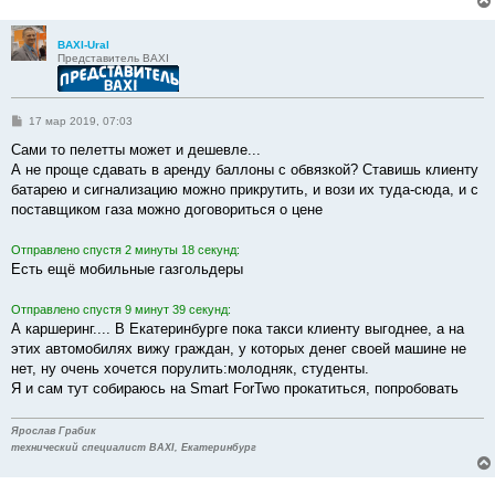
BAXI-Ural
Представитель BAXI
С
17 мар 2019, 07:03
о
о
Сами то пелетты может и дешевле...
б
А не проще сдавать в аренду баллоны с обвязкой? Ставишь клиенту
щ
е
батарею и сигнализацию можно прикрутить, и вози их туда-сюда, и с
н
поставщиком газа можно договориться о цене
и
е
Отправлено спустя 2 минуты 18 секунд:
Есть ещё мобильные газгольдеры
Отправлено спустя 9 минут 39 секунд:
А каршеринг.... В Екатеринбурге пока такси клиенту выгоднее, а на
этих автомобилях вижу граждан, у которых денег своей машине не
нет, ну очень хочется порулить:молодняк, студенты.
Я и сам тут собираюсь на Smart ForTwo прокатиться, попробовать
Ярослав Грабик
технический специалист BAXI, Екатеринбург