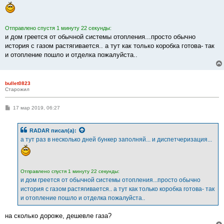
б
щ
е
н
и
Отправлено спустя 1 минуту 22 секунды:
е
и дом греется от обычной системы отопления...просто обычно
история с газом растягивается.. а тут как только коробка готова- так
и отопление пошло и отделка пожалуйста..
bullet0823
Старожил
С
17 мар 2019, 06:27
о
о
б
RADAR
писал(а):
щ
е
а тут раз в несколько дней бункер заполняй... и диспетчеризация...
н
и
е
Отправлено спустя 1 минуту 22 секунды:
и дом греется от обычной системы отопления...просто обычно
история с газом растягивается.. а тут как только коробка готова- так
и отопление пошло и отделка пожалуйста..
на сколько дороже, дешевле газа?