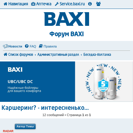
Навигация
Аптечка
Service.baxi.ru
Форум BAXI
Новости
FAQ
Правила
Список форумов
Административный раздел
Беседка-болталка
Каршеринг? - интересненько...
12 сообщений • Страница
1
из
1
Автор Темы
RADAR