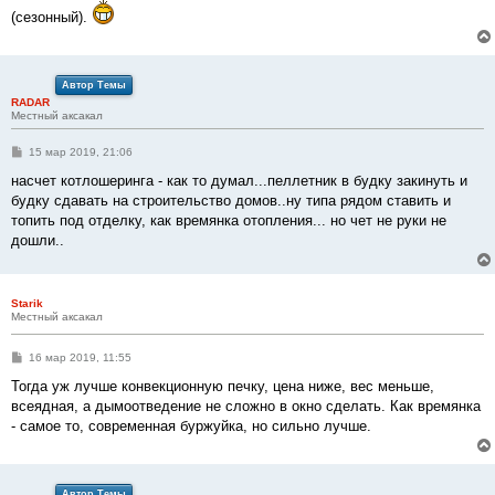
е
(сезонный).
Автор Темы
RADAR
Местный аксакал
С
15 мар 2019, 21:06
о
о
насчет котлошеринга - как то думал...пеллетник в будку закинуть и
б
будку сдавать на строительство домов..ну типа рядом ставить и
щ
е
топить под отделку, как времянка отопления... но чет не руки не
н
дошли..
и
е
Starik
Местный аксакал
С
16 мар 2019, 11:55
о
о
Тогда уж лучше конвекционную печку, цена ниже, вес меньше,
б
всеядная, а дымоотведение не сложно в окно сделать. Как времянка
щ
е
- самое то, современная буржуйка, но сильно лучше.
н
и
е
Автор Темы