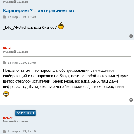
Местный аксакал
Каршеринг? - интересненько...
С
15 мар 2019, 18:49
о
о
_L4e_AF8hkI как вам бизнес?
б
щ
е
н
и
е
Starik
Местный аксакал
С
15 мар 2019, 19:08
о
о
Недавно читал, что персонал, обслуживающий эти машинки
б
(забирающий их с парковок на базу), возит с собой (в техничке) кучи
щ
е
щеток стеклоочистителей, банок незамерзайки, АКБ, там даже
н
цифры за год были, сколько чего "испарилось", это ж расходники.
и
е
Автор Темы
RADAR
Местный аксакал
С
15 мар 2019, 19:16