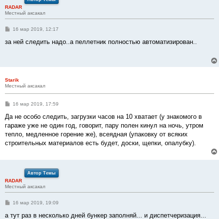
RADAR
Местный аксакал
С
16 мар 2019, 12:17
о
о
за ней следить надо..а пеллетник полностью автоматизирован..
б
щ
е
н
и
е
Starik
Местный аксакал
С
16 мар 2019, 17:59
о
о
Да не особо следить, загрузки часов на 10 хватает (у знакомого в
б
гараже уже не один год, говорит, пару полен кинул на ночь, утром
щ
е
тепло, медленное горение же), всеядная (упаковку от всяких
н
строительных материалов есть будет, доски, щепки, опалубку).
и
е
Автор Темы
RADAR
Местный аксакал
С
16 мар 2019, 19:09
о
о
а тут раз в несколько дней бункер заполняй... и диспетчеризация...