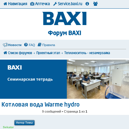
Навигация
Аптечка
Service.baxi.ru
Форум BAXI
Новости
FAQ
Правила
Список форумов
Проектный этап
Теплоноситель - незамерзайка
Котловая вода Warme hydro
9 сообщений • Страница
1
из
1
Автор Темы
Sekator