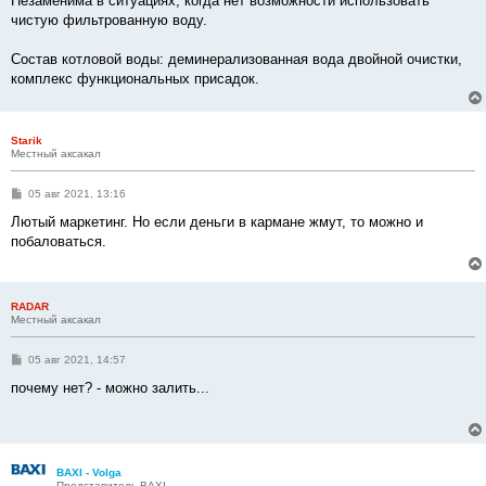
Незаменима в ситуациях, когда нет возможности использовать
чистую фильтрованную воду.
Состав котловой воды: деминерализованная вода двойной очистки,
комплекс функциональных присадок.
Starik
Местный аксакал
С
05 авг 2021, 13:16
о
о
Лютый маркетинг. Но если деньги в кармане жмут, то можно и
б
побаловаться.
щ
е
н
и
е
RADAR
Местный аксакал
С
05 авг 2021, 14:57
о
о
почему нет? - можно залить...
б
щ
е
н
и
е
BAXI - Volga
Представитель BAXI