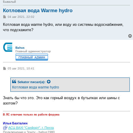
Бывалый
Котловая вода Warme hydro
С
04 авг 2021, 22:02
о
о
Котловая вода warme hydro, или воду из системы водоснабжения,
б
что подскажите?
щ
е
н
и
е
Bahus
Главный администратор
С
05 авг 2021, 10:41
о
о
б
Sekator
писал(а):
щ
е
Котловая вода warme hydro
н
и
е
Знать бы что это. Это как горный воздух в бутылках или шины с
азотом?
В ЛС отвечаю только по работе форума
Илья Бахталин
АСЦ BAXI "Санфорт". г. Пенза
Подключение к Зонту - bahus1980