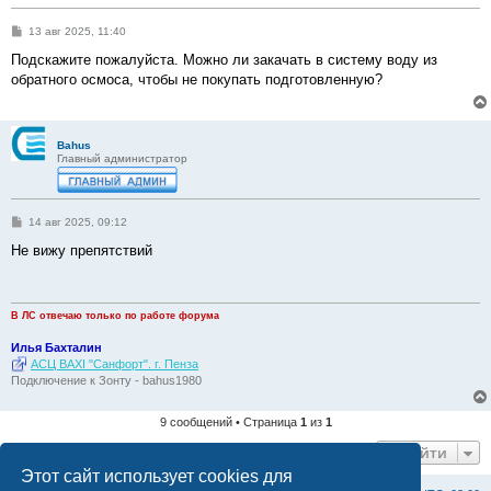
С
13 авг 2025, 11:40
о
о
Подскажите пожалуйста. Можно ли закачать в систему воду из
б
обратного осмоса, чтобы не покупать подготовленную?
щ
е
н
и
е
Bahus
Главный администратор
С
14 авг 2025, 09:12
о
о
Не вижу препятствий
б
щ
е
н
и
В ЛС отвечаю только по работе форума
е
Илья Бахталин
АСЦ BAXI "Санфорт". г. Пенза
Подключение к Зонту - bahus1980
9 сообщений • Страница
1
из
1
Перейти
Этот сайт использует cookies для