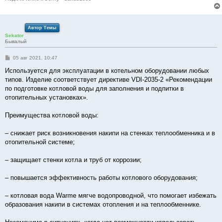
Автор Темы
Sekator
Бывалый
С
05 авг 2021, 10:47
о
о
Используется для эксплуатации в котельном оборудовании любых
б
типов. Изделие соответствует директиве VDI-2035-2 «Рекомендации
щ
е
по подготовке котловой воды для заполнения и подпитки в
н
отопительных установках».
и
е
Преимущества котловой воды:
– снижает риск возникновения накипи на стенках теплообменника и в
отопительной системе;
– защищает стенки котла и труб от коррозии;
– повышается эффективность работы котлового оборудования;
– котловая вода Warme мягче водопроводной, что помогает избежать
образования накипи в системах отопления и на теплообменнике.