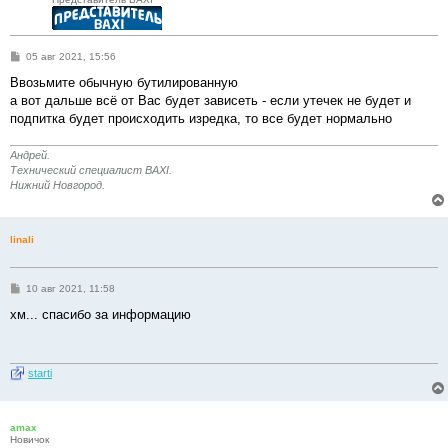
С
05 авг 2021, 15:56
о
о
Ввозьмите обычную бутилированную
б
а вот дальше всё от Вас будет зависеть - если утечек не будет и
щ
е
подпитка будет происходить изредка, то все будет нормально
н
и
е
Андрей.
Технический специалист BAXI.
Нижний Новгород.
linali
С
10 авг 2021, 11:58
о
о
хм... спасибо за информацию
б
щ
е
н
и
starti
е
amax
Новичок