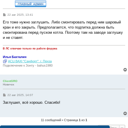
С
22 авг 2025, 13:41
о
о
Его тоже нужно заглушить. Либо смонтировать перед ним шаровый
б
кран и его закрыть. Предполагается, что подпитка должна быть
щ
е
смонтирована перед пуском котла. Поэтому там на заводе заглушку
н
и не ставят.
и
е
В ЛС отвечаю только по работе форума
Илья Бахталин
АСЦ BAXI "Санфорт". г. Пенза
Подключение к Зонту - bahus1980
ClientGRO
Новичок
С
22 авг 2025, 14:07
о
о
Заглушил, всё хорошо. Спасибо!
б
щ
е
н
и
11 сообщений • Страница
1
из
1
е
Перейти