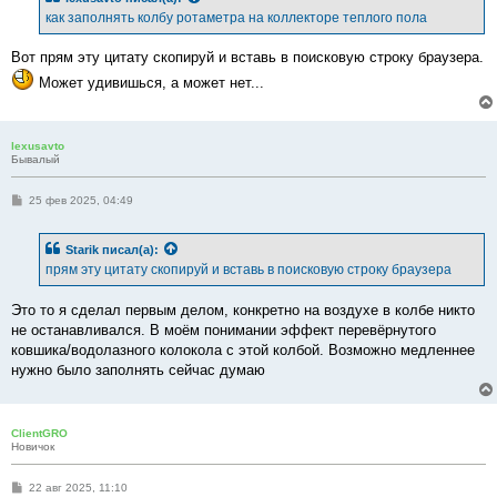
е
как заполнять колбу ротаметра на коллекторе теплого пола
н
и
е
Вот прям эту цитату скопируй и вставь в поисковую строку браузера.
Может удивишься, а может нет...
lexusavto
Бывалый
С
25 фев 2025, 04:49
о
о
б
Starik
писал(а):
щ
е
прям эту цитату скопируй и вставь в поисковую строку браузера
н
и
е
Это то я сделал первым делом, конкретно на воздухе в колбе никто
не останавливался. В моём понимании эффект перевёрнутого
ковшика/водолазного колокола с этой колбой. Возможно медленнее
нужно было заполнять сейчас думаю
ClientGRO
Новичок
С
22 авг 2025, 11:10