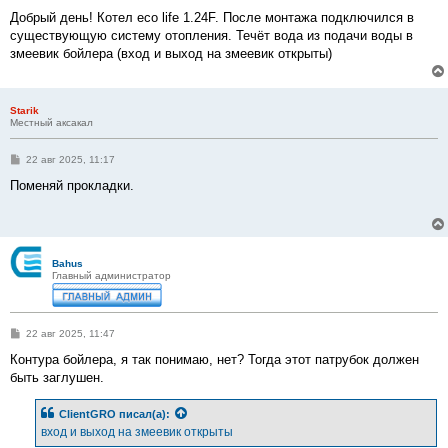
о
о
Добрый день! Котел eco life 1.24F. После монтажа подключился в
б
существующую систему отопления. Течёт вода из подачи воды в
щ
е
змеевик бойлера (вход и выход на змеевик открыты)
н
и
е
Starik
Местный аксакал
С
22 авг 2025, 11:17
о
о
Поменяй прокладки.
б
щ
е
н
и
е
Bahus
Главный администратор
С
22 авг 2025, 11:47
о
о
Контура бойлера, я так понимаю, нет? Тогда этот патрубок должен
б
быть заглушен.
щ
е
н
ClientGRO
писал(а):
и
е
вход и выход на змеевик открыты