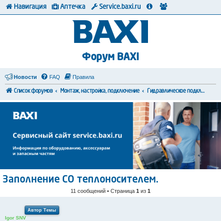
Навигация
Аптечка
Service.baxi.ru
Форум BAXI
Новости
FAQ
Правила
Список форумов
Монтаж, настройка, подключение
Гидравлическое подключение
Заполнение СО теплоносителем.
11 сообщений • Страница
1
из
1
Автор Темы
Igor SNV