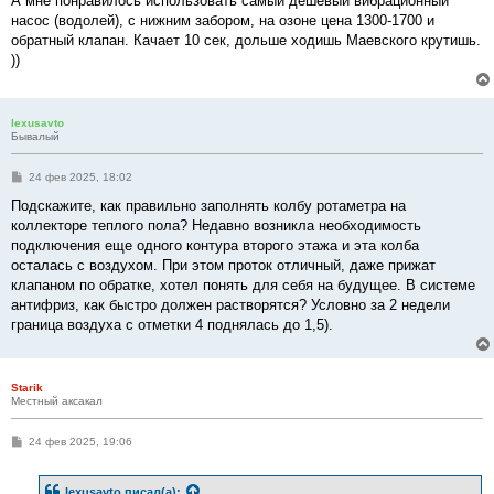
А мне понравилось использовать самый дешёвый вибрационный
б
насос (водолей), с нижним забором, на озоне цена 1300-1700 и
щ
е
обратный клапан. Качает 10 сек, дольше ходишь Маевского крутишь.
н
))
и
е
lexusavto
Бывалый
С
24 фев 2025, 18:02
о
о
Подскажите, как правильно заполнять колбу ротаметра на
б
коллекторе теплого пола? Недавно возникла необходимость
щ
е
подключения еще одного контура второго этажа и эта колба
н
осталась с воздухом. При этом проток отличный, даже прижат
и
е
клапаном по обратке, хотел понять для себя на будущее. В системе
антифриз, как быстро должен растворятся? Условно за 2 недели
граница воздуха с отметки 4 поднялась до 1,5).
Starik
Местный аксакал
С
24 фев 2025, 19:06
о
о
б
lexusavto
писал(а):
щ