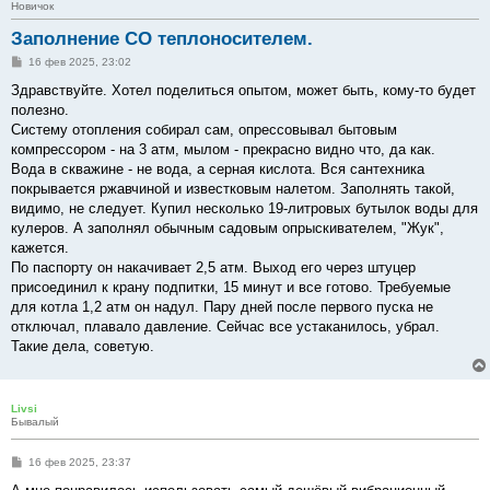
Новичок
Заполнение СО теплоносителем.
С
16 фев 2025, 23:02
о
о
Здравствуйте. Хотел поделиться опытом, может быть, кому-то будет
б
полезно.
щ
е
Систему отопления собирал сам, опрессовывал бытовым
н
компрессором - на 3 атм, мылом - прекрасно видно что, да как.
и
е
Вода в скважине - не вода, а серная кислота. Вся сантехника
покрывается ржавчиной и известковым налетом. Заполнять такой,
видимо, не следует. Купил несколько 19-литровых бутылок воды для
кулеров. А заполнял обычным садовым опрыскивателем, "Жук",
кажется.
По паспорту он накачивает 2,5 атм. Выход его через штуцер
присоединил к крану подпитки, 15 минут и все готово. Требуемые
для котла 1,2 атм он надул. Пару дней после первого пуска не
отключал, плавало давление. Сейчас все устаканилось, убрал.
Такие дела, советую.
Livsi
Бывалый
С
16 фев 2025, 23:37
о
о