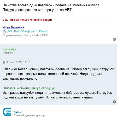
На котле только один патрубок - подача на змеевик бойлера.
Патрубка возврата из бойлера у котла НЕТ.
В ЛС отвечаю только по работе форума
Илья Бахталин
АСЦ BAXI "Санфорт". г. Пенза
Подключение к Зонту - bahus1980
ClientGRO
Новичок
С
22 авг 2025, 12:15
о
о
Спасибо! Котел новый, патрубок слева на бойлер заглушен, патрубок
б
справа просто закрыт полиэтиленовой пробкой. Надо, видимо,
щ
е
заглушить нормально.
н
и
е
Отправлено спустя 9 минут 29 секунд:
Вы правы, патрубок подачи на змеевик бойлера заглушен. Патрубок
подачи воды не заглушен. Из него течёт, точнее, капает.
Bahus
Главный администратор