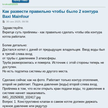
Автор Темы
krokodil2025
Как развести правильно чтобы было 2 контура
Baxi Mainfour
С
30 сен 2025, 09:56
о
о
Здравствуйте.
б
Вкратце суть проблемы - как правильно сделать чтобы оба контура
щ
е
котла работали.
н
и
е
Более детально:
Достался котел с дачей от предыдущих владельцев. Ввод воды был
в третий слева вход
от трубы с давлением 3 атмосферы.
Труба разморозилась и померла. Источник с этой стороны теперь не
доступен.
Но есть подпитка системы из другого места.
Сделано сейчас как на фото. Работает только контур отопления,
второй не работает. Подача давления (воды) второй слева вход.
Проблема в том, что если открыть кран подачи воды, то даволение в
системе начнет зашкаливать.
IMG_20250930_102417.jpg
Вопрос 1. Конструктивно клапан в самом котле должен держать
нужное давление или редутур