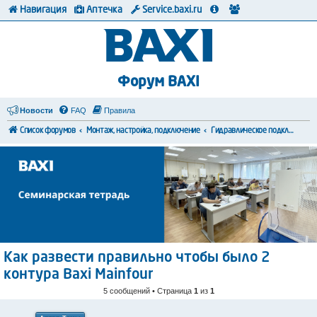
Навигация
Аптечка
Service.baxi.ru
Форум BAXI
Новости
FAQ
Правила
Список форумов
Монтаж, настройка, подключение
Гидравлическое подключение
Как развести правильно чтобы было 2
контура Baxi Mainfour
5 сообщений • Страница
1
из
1