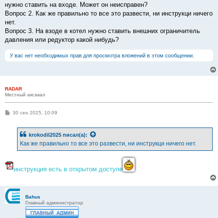
нужно ставить на входе. Может он неисправен?
Вопрос 2. Как же правильно то все это развести, ни инструкци ничего
нет.
Вопрос 3. На взоде в котел нужно ставить внешних ограничитель
давления или редуктор какой нибудь?
У вас нет необходимых прав для просмотра вложений в этом сообщении.
RADAR
Местный аксакал
С
30 сен 2025, 10:09
о
о
б
krokodil2025
писал(а):
щ
е
Как же правильно то все это развести, ни инструкци ничего нет.
н
и
е
инструкция есть в открытом доступе...
Bahus
Главный администратор