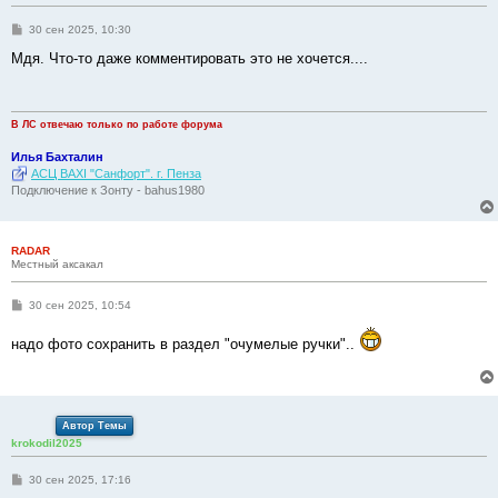
С
30 сен 2025, 10:30
о
о
Мдя. Что-то даже комментировать это не хочется....
б
щ
е
н
и
В ЛС отвечаю только по работе форума
е
Илья Бахталин
АСЦ BAXI "Санфорт". г. Пенза
Подключение к Зонту - bahus1980
RADAR
Местный аксакал
С
30 сен 2025, 10:54
о
о
надо фото сохранить в раздел "очумелые ручки"..
б
щ
е
н
и
е
Автор Темы
krokodil2025
С
30 сен 2025, 17:16
о