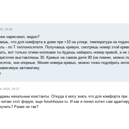
25, 18:36
ике нарисовал, видно?
наешь, что для комфорта в доме при +10 на улице, температура на подач
аль - по Т теплоносителя. Получаешь кривую, смотришь номер этой крив
ать, вот только этими кнопками ты будешь набирать номер кривой, а не 
дисплее выставляешь 30. Кривых на самом деле 90 (не помню, можно ли 0
есяток, они опорные. Меняя номера кривых, можно тонко подобрать инте
зависимую автоматику.
.
кт 2025, 20:27
заданы начальные константы. Откуда я могу знать что для комфорта при
 читаю этот форум, еще forumhouse.ru. И как я понял котел сам адаптир
лучить? Разве не так?