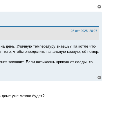
а
л
В
у
е
р
н
у
т
ь
28 окт 2025, 20:27
с
я
к
 на день. Уличную температуру знаешь? На котле что-
н
а
я того, чтобы определить начальную кривую, её номер.
ч
а
ления закончит. Если натыкаешь кривую от балды, то
л
у
В
е
р
н
у
в доме уже можно будет?
т
ь
с
я
к
н
а
ч
а