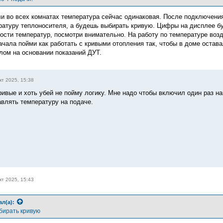
сли во всех комнатах температура сейчас одинаковая. После подключени
ратуру теплоносителя, а будешь выбирать кривую. Цифры на дисплее буд
ости температур, посмотри внимательно. На работу по температуре возд
ачала пойми как работать с кривыми отопления так, чтобы в доме остав
лом на основании показаний ДУТ.
кт 2025, 15:38
ривые и хоть убей не пойму логику. Мне надо чтобы включил один раз на
авлять температуру на подаче.
кт 2025, 15:43
ал(а):
бирать кривую