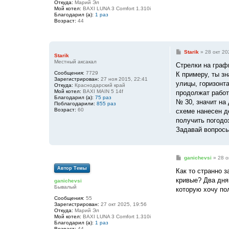
Откуда:
Марий Эл
Мой котел:
BAXI LUNA 3 Comfort 1.310i
Благодарил (а):
1 раз
Возраст:
44
С
Starik
»
28 окт 20
Starik
о
Местный аксакал
о
Стрелки на граф
б
Сообщения:
7729
К примеру, ты з
щ
Зарегистрирован:
27 ноя 2015, 22:41
е
улицы, горизонт
Откуда:
Краснодарский край
н
Мой котел:
BAXI MAIN 5 14f
продолжат работ
и
Благодарил (а):
75 раз
е
№ 30, значит на 
Поблагодарили:
855 раз
Возраст:
60
схеме нанесен д
получить погодо
Задавай вопросы
С
ganichevsi
»
28 о
о
Автор Темы
о
Как то странно 
б
кривые? Два дня
ganichevsi
щ
Бывалый
е
которую хочу по
н
Сообщения:
55
и
Зарегистрирован:
27 окт 2025, 19:56
е
Откуда:
Марий Эл
Мой котел:
BAXI LUNA 3 Comfort 1.310i
Благодарил (а):
1 раз
Возраст:
44