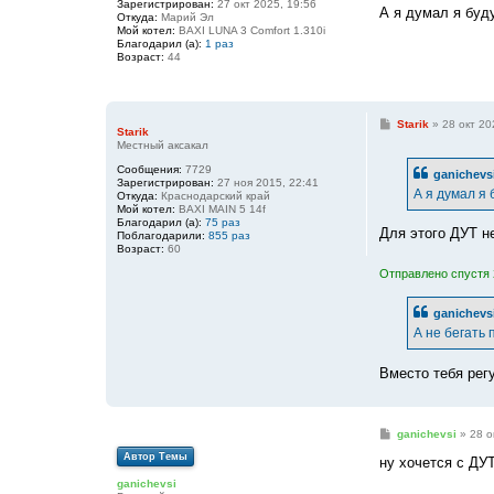
Зарегистрирован:
27 окт 2025, 19:56
е
А я думал я буд
Откуда:
Марий Эл
Мой котел:
BAXI LUNA 3 Comfort 1.310i
Благодарил (а):
1 раз
Возраст:
44
С
Starik
»
28 окт 20
Starik
о
Местный аксакал
о
б
Сообщения:
7729
ganichevs
щ
Зарегистрирован:
27 ноя 2015, 22:41
е
А я думал я
Откуда:
Краснодарский край
н
Мой котел:
BAXI MAIN 5 14f
и
Благодарил (а):
75 раз
е
Для этого ДУТ н
Поблагодарили:
855 раз
Возраст:
60
Отправлено спустя 
ganichevs
А не бегать 
Вместо тебя рег
С
ganichevsi
»
28 о
о
Автор Темы
о
ну хочется с ДУТ
б
ganichevsi
щ