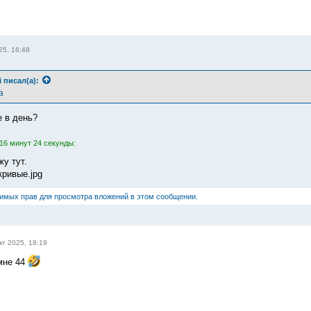
25, 16:48
i
писал(а):
а
е в день?
16 минут 24 секунды:
у тут.
кривые.jpg
димых прав для просмотра вложений в этом сообщении.
кт 2025, 18:19
 мне 44