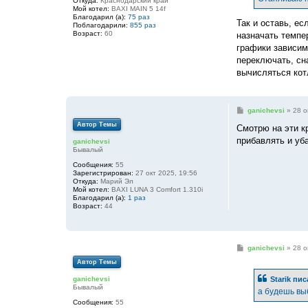
Откуда:
Краснодарский край
н
Мой котел:
BAXI MAIN 5 14f
и
Благодарил (а):
75 раз
е
Так и оставь, е
Поблагодарили:
855 раз
Возраст:
60
назначать темпе
графики зависим
переключать, сн
вычисляться кот
С
ganichevsi
»
28 о
о
Автор Темы
о
Смотрю на эти к
б
прибавлять и уб
ganichevsi
щ
Бывалый
е
н
Сообщения:
55
и
Зарегистрирован:
27 окт 2025, 19:56
е
Откуда:
Марий Эл
Мой котел:
BAXI LUNA 3 Comfort 1.310i
Благодарил (а):
1 раз
Возраст:
44
С
ganichevsi
»
28 о
о
Автор Темы
о
б
Starik
пис
ganichevsi
щ
Бывалый
е
а будешь вы
н
Сообщения:
55
и