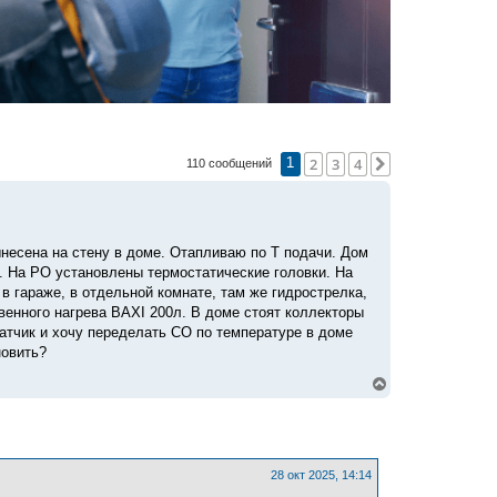
2
3
4
След.
110 сообщений
1
ынесена на стену в доме. Отапливаю по Т подачи. Дом
. На РО установлены термостатические головки. На
 гараже, в отдельной комнате, там же гидрострелка,
свенного нагрева BAXI 200л. В доме стоят коллекторы
датчик и хочу переделать СО по температуре в доме
новить?
В
е
р
н
у
т
ь
28 окт 2025, 14:14
с