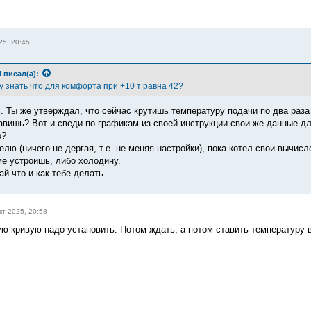
25, 20:45
i
писал(а):
у знать что для комфорта при +10 т равна 42?
. Ты же утверждал, что сейчас крутишь температуру подачи по два раза
тавишь? Вот и сведи по графикам из своей инструкции свои же данные дл
о?
лю (ничего не дергая, т.е. не меняя настройки), пока котел свои вычис
ме устроишь, либо холодину.
й что и как тебе делать.
кт 2025, 20:58
ую кривую надо установить. Потом ждать, а потом ставить температуру 