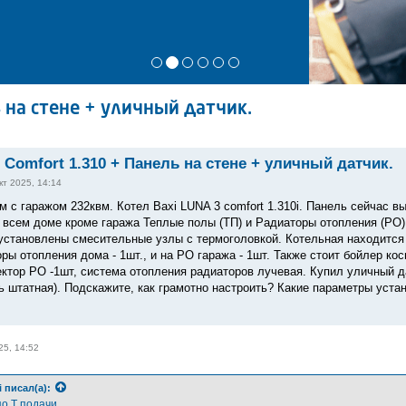
 на стене + уличный датчик.
 Comfort 1.310 + Панель на стене + уличный датчик.
кт 2025, 14:14
м с гаражом 232квм. Котел Baxi LUNA 3 comfort 1.310i. Панель сейчас в
 всем доме кроме гаража Теплые полы (ТП) и Радиаторы отопления (РО)
установлены смесительные узлы с термоголовкой. Котельная находится в
ры отопления дома - 1шт., и на РО гаража - 1шт. Также стоит бойлер ко
лектор РО -1шт, система отопления радиаторов лучевая. Купил уличный 
ь штатная). Подскажите, как грамотно настроить? Какие параметры уста
25, 14:52
i
писал(а):
о Т подачи.