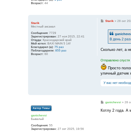
Возраст:
44
С
Starik
»
28 окт 20
Starik
о
Местный аксакал
о
б
Сообщения:
7729
ganichevs
щ
Зарегистрирован:
27 ноя 2015, 22:41
е
В день 2 раз
Откуда:
Краснодарский край
н
Мой котел:
BAXI MAIN 5 14f
и
Благодарил (а):
75 раз
е
Сколько лет, а н
Поблагодарили:
855 раз
Возраст:
60
Отправлено спустя 
Просто полож
уличный датчик 
У вас нет необхо
С
ganichevsi
»
28 о
о
Автор Темы
о
Котлу 2 года. А
б
ganichevsi
щ
Бывалый
е
н
Сообщения:
55
и
Зарегистрирован:
27 окт 2025, 19:56
е