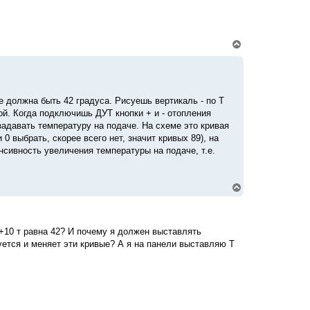
н
а
ч
а
л
В
у
е
р
н
у
т
е должна быть 42 градуса. Рисуешь вертикаль - по Т
ь
с
ой. Когда подключишь ДУТ кнопки + и - отопления
я
задавать температуру на подаче. На схеме это кривая
к
 выбрать, скорее всего нет, значит кривых 89), на
н
нсивность увеличения температуры на подаче, т.е.
а
ч
а
л
В
у
е
р
н
у
 +10 т равна 42? И почему я должен выставлять
т
уется и меняет эти кривые? А я на панели выставляю Т
ь
с
я
к
н
а
ч