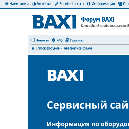
Навигация
Аптечка
Service.baxi.ru
Информация
О 
Форум BAXI
Крупнейший профессиональный
Новости
FAQ
Правила
Список форумов
Автоматика котлов