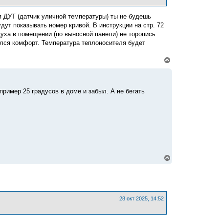
я
к
я ДУТ (датчик уличной температуры) ты не будешь
н
а
ут показывать номер кривой. В инструкции на стр. 72
ч
уха в помещении (по выносной панели) не торопись
а
ался комфорт. Температура теплоносителя будет
л
у
В
е
р
н
у
пример 25 градусов в доме и забыл. А не бегать
т
ь
с
я
к
н
а
ч
а
л
В
у
е
р
н
у
т
ь
28 окт 2025, 14:52
с
я