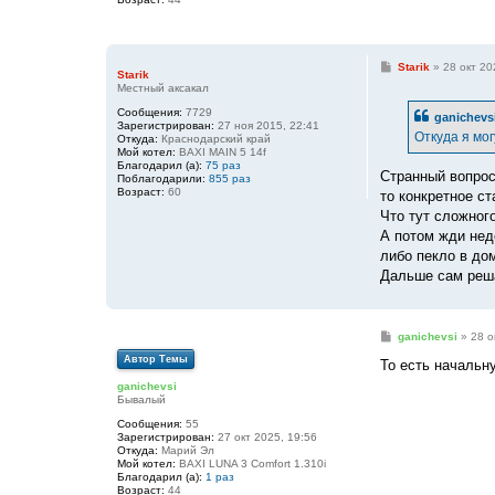
С
Starik
»
28 окт 20
Starik
о
Местный аксакал
о
б
Сообщения:
7729
ganichevs
щ
Зарегистрирован:
27 ноя 2015, 22:41
е
Откуда я мог
Откуда:
Краснодарский край
н
Мой котел:
BAXI MAIN 5 14f
и
Благодарил (а):
75 раз
е
Странный вопрос
Поблагодарили:
855 раз
Возраст:
60
то конкретное с
Что тут сложног
А потом жди неде
либо пекло в до
Дальше сам реша
С
ganichevsi
»
28 о
о
Автор Темы
о
То есть начальн
б
ganichevsi
щ
Бывалый
е
н
Сообщения:
55
и
Зарегистрирован:
27 окт 2025, 19:56
е
Откуда:
Марий Эл
Мой котел:
BAXI LUNA 3 Comfort 1.310i
Благодарил (а):
1 раз
Возраст:
44