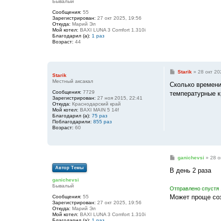
Бывалый
е
н
Сообщения:
55
и
Зарегистрирован:
27 окт 2025, 19:56
е
Откуда:
Марий Эл
Мой котел:
BAXI LUNA 3 Comfort 1.310i
Благодарил (а):
1 раз
Возраст:
44
С
Starik
»
28 окт 20
Starik
о
Местный аксакал
о
Сколько времени
б
Сообщения:
7729
температурные к
щ
Зарегистрирован:
27 ноя 2015, 22:41
е
Откуда:
Краснодарский край
н
Мой котел:
BAXI MAIN 5 14f
и
Благодарил (а):
75 раз
е
Поблагодарили:
855 раз
Возраст:
60
С
ganichevsi
»
28 о
о
Автор Темы
о
В день 2 раза
б
ganichevsi
щ
Бывалый
е
Отправлено спустя 
н
Может проще соз
Сообщения:
55
и
Зарегистрирован:
27 окт 2025, 19:56
е
Откуда:
Марий Эл
Мой котел:
BAXI LUNA 3 Comfort 1.310i
Благодарил (а):
1 раз