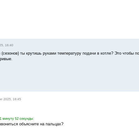
25, 16:40
 (сезонов) ты крутишь руками температуру подачи в котле? Это чтобы по
ривые.
кт 2025, 16:45
1 минуту 52 секунды:
вониться объясните на пальцах?