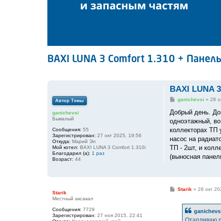
BAXI LUNA 3 Comfort 1.310 + Панель
BAXI LUNA 3
С
ganichevsi
»
28 о
Автор Темы
о
о
Добрый день. До
ganichevsi
б
Бывалый
одноэтажный, во
щ
е
коллекторах ТП 
Сообщения:
55
н
Зарегистрирован:
27 окт 2025, 19:56
насос на радиато
и
Откуда:
Марий Эл
е
ТП - 2шт, и кол
Мой котел:
BAXI LUNA 3 Comfort 1.310i
Благодарил (а):
1 раз
(выносная панел
Возраст:
44
С
Starik
»
28 окт 20
Starik
о
Местный аксакал
о
б
Сообщения:
7729
ganichevs
щ
Зарегистрирован:
27 ноя 2015, 22:41
е
Отапливаю п