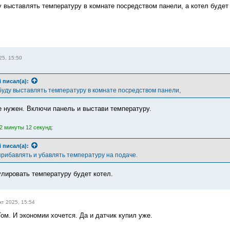
у выставлять температуру в комнате посредством панели, а котел будет
25, 15:50
i
писал(а):
 буду выставлять температуру в комнате посредством панели,
е нужен. Включи панель и выстави температуру.
2 минуты 12 секунд:
i
писал(а):
прибавлять и убавлять температуру на подаче.
улировать температуру будет котел.
кт 2025, 15:54
ом. И экономии хочется. Да и датчик купил уже.