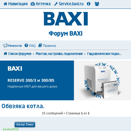
Навигация
Аптечка
Service.baxi.ru
Форум BAXI
Новости
FAQ
Правила
Список форумов
Монтаж, настройка, подключение
Гидравлическое подключение
Обвзяка котла.
15 сообщений • Страница
1
из
1
Автор Темы
kaskad212