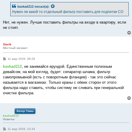
kaskad212
писал(а):
Нужен ли какой то отдельный фильтр поставить для подпитки СО
Нет, не нужен. Лучше поставить фильтры на входе в квартиру, если
не стоят.
Starik
Местный аксакал
С
11 мар 2026, 08:28
о
о
kaskad212
, не занимайся ерундой. Единственным полезным
б
девайсом, на мой взгляд, будет: сепаратор шлама; фильтр
щ
е
самопромывной (есть с поворотным фланцем) - так это сейчас
н
называется в магазинах. Только краны с обеих сторон от этого
и
е
фильтра надо ставить, чтобы систему не сливать при генеральной
очистке фильтра.
Автор Темы
kaskad212
Новичок
С
11 мар 2026, 23:34