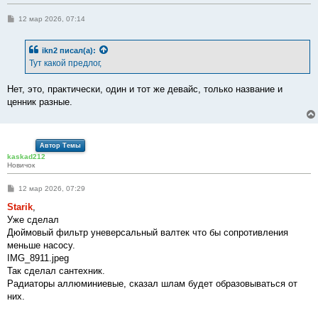
С
12 мар 2026, 07:14
о
о
б
ikn2
писал(а):
щ
е
Тут какой предлог,
н
и
е
Нет, это, практически, один и тот же девайс, только название и
ценник разные.
Автор Темы
kaskad212
Новичок
С
12 мар 2026, 07:29
о
о
Starik
,
б
Уже сделал
щ
е
Дюймовый фильтр уневерсальный валтек что бы сопротивления
н
меньше насосу.
и
е
IMG_8911.jpeg
Так сделал сантехник.
Радиаторы аллюминиевые, сказал шлам будет образовываться от
них.