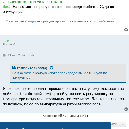
Отправлено спустя 46 минут 42 секунды:
ikn2
, На пза можно кривую «потеплее»вроде выбрать. Судя по
инструкции.
У вас нет необходимых прав для просмотра вложений в этом сообщении.
ikn2
Бывалый
С
13 мар 2026, 05:47
о
о
б
kaskad212
писал(а):
щ
е
На пза можно кривую «потеплее»вроде выбрать. Судя по
н
инструкции.
и
е
Я сколько не экспериментировал с зонтом на эту тему, комфорта не
добился. Для батарей комфортней установить регулировку по
температуре воздуха с небольшим гистерезисом. Для теплых полов -
по воздуху, плюс по температуре обратки теплого пола.
15 сообщений • Страница
1
из
1
Перейти