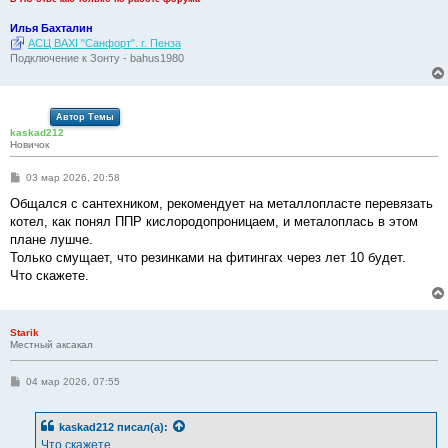
Илья Бахталин
АСЦ BAXI "Санфорт". г. Пенза
Подключение к Зонту - bahus1980
Автор Темы
kaskad212
Новичок
С
03 мар 2026, 20:58
о
о
Общался с сантехником, рекомендует на металлопласте перевязать
б
котел, как понял ППР кислородопроницаем, и металоплась в этом
щ
е
плане лушче.
н
Только смущает, что резинками на фитингах через лет 10 будет.
и
е
Что скажете.
Starik
Местный аксакал
С
04 мар 2026, 07:55
о
о
б
kaskad212
писал(а):
щ
е
Что скажете.