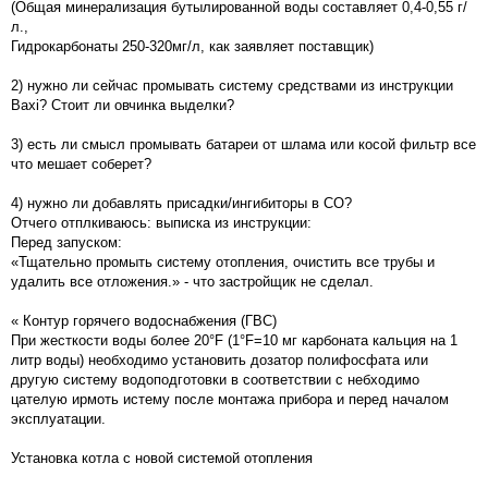
(Общая минерализация бутылированной воды составляет 0,4-0,55 г/
л.,
Гидрокарбонаты 250-320мг/л, как заявляет поставщик)
2) нужно ли сейчас промывать систему средствами из инструкции
Baxi? Стоит ли овчинка выделки?
3) есть ли смысл промывать батареи от шлама или косой фильтр все
что мешает соберет?
4) нужно ли добавлять присадки/ингибиторы в СО?
Отчего отплкиваюсь: выписка из инструкции:
Перед запуском:
«Тщательно промыть систему отопления, очистить все трубы и
удалить все отложения.» - что застройщик не сделал.
« Контур горячего водоснабжения (ГВС)
При жесткости воды более 20°F (1°F=10 мг карбоната кальция на 1
литр воды) необходимо установить дозатор полифосфата или
другую систему водоподготовки в соответствии с небходимо
цателую ирмоть истему после монтажа прибора и перед началом
эксплуатации.
Установка котла с новой системой отопления