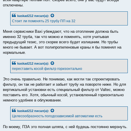
отключены.
kaskad212
писал(а):
Стоит ли поменять 25 трубу ПП на 32
Меня сервисники Baxi убеждают, что на отопление должна быть
именно 32 труба, так что можно и поменять, хотя учитывая
предыдущий тезис, это скорее всего будет излишним. Но трубы
много не бывает. А вот полипропиленовые краны я бы поменял на
нормальные.
kaskad212
писал(а):
переставить косой фильтр горизонтально
Это очень правильно. Не понимаю, как могли так спроектировать
фильтр, он так не работает и забьет трубу на повороте ниже. Но для
вертикальной установки есть специальный фильтр от Valtec, можно
поставить его. Хотя, обычный косой, установленный горизонтально
немного удобнее в облуживании.
kaskad212
писал(а):
Целесообразность погодозависимой автоматики есть
По моему, ПЗА это полная шляпа, с ней будешь постоянно мерзнуть.