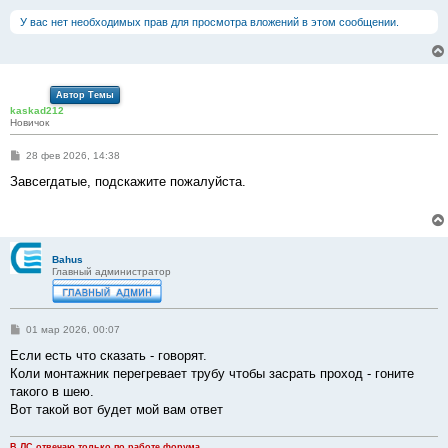
У вас нет необходимых прав для просмотра вложений в этом сообщении.
Автор Темы
kaskad212
Новичок
С
28 фев 2026, 14:38
о
о
Завсегдатые, подскажите пожалуйста.
б
щ
е
н
и
е
Bahus
Главный администратор
С
01 мар 2026, 00:07
о
о
Если есть что сказать - говорят.
б
Коли монтажник перегревает трубу чтобы засрать проход - гоните
щ
е
такого в шею.
н
Вот такой вот будет мой вам ответ
и
е
В ЛС отвечаю только по работе форума