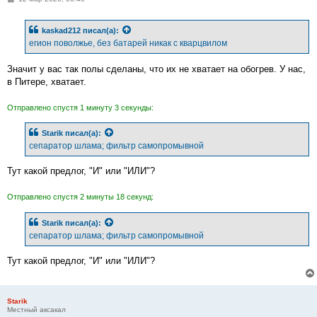
о
о
б
kaskad212
писал(а):
щ
е
егион поволжье, без батарей никак с кварцвилом
н
и
е
Значит у вас так полы сделаны, что их не хватает на обогрев. У нас,
в Питере, хватает.
Отправлено спустя 1 минуту 3 секунды:
Starik
писал(а):
сепаратор шлама; фильтр самопромывной
Тут какой предлог, "И" или "ИЛИ"?
Отправлено спустя 2 минуты 18 секунд:
Starik
писал(а):
сепаратор шлама; фильтр самопромывной
Тут какой предлог, "И" или "ИЛИ"?
Starik
Местный аксакал