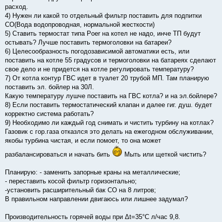
расход.
4) Нужен ли какой то отдельный фильтр поставить для подпитки
СО(Вода водопроводная, нормальной жесткости)
5) Ставить термостат типа Poer на котел не надо, инче ТП будут
остывать? Лучше поставить термоголовки на батареи?
6) Целесообразность погодозависимой автоматики есть, или
поставить на котле 55 градусов и термоголовки на батареях сделают
свое дело и не придется на котле регулировать температуру?
7) От котла контур ГВС идет в туалет 20 трубой МП. Там планирую
поставить эл. бойлер на 30Л.
Какую температуру лушче поставить на ГВС котла? и на эл.бойлере?
8) Если поставить термостатический клапан и далее гиг. душ. будет
корректно система работать?
9) Необходимо ли каждый год снимать и чистить турбину на котлах?
Газовик с гор.газа отказлся это делать на ежегодном обслуживании,
якобы турбина чистая, и если помоет, то она может
разбалансироваться и начать бить
Мыть или щеткой чистить?
Планирую: - заменить запорные краны на металлические;
- переставить косой фильтр горизонтально;
-установить расширительный бак СО на 8 литров;
В правильном направлении двигаюсь или лишнее задумал?
Производительность горячей воды при Δt=35°С л/час 9,8.