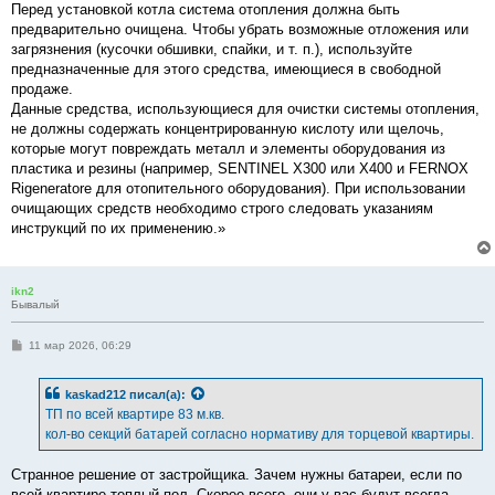
Перед установкой котла система отопления должна быть
предварительно очищена. Чтобы убрать возможные отложения или
загрязнения (кусочки обшивки, спайки, и т. п.), используйте
предназначенные для этого средства, имеющиеся в свободной
продаже.
Данные средства, использующиеся для очистки системы отопления,
не должны содержать концентрированную кислоту или щелочь,
которые могут повреждать металл и элементы оборудования из
пластика и резины (например, SENTINEL X300 или X400 и FERNOX
Rigeneratore для отопительного оборудования). При использовании
очищающих средств необходимо строго следовать указаниям
инструкций по их применению.»
ikn2
Бывалый
С
11 мар 2026, 06:29
о
о
б
kaskad212
писал(а):
щ
е
ТП по всей квартире 83 м.кв.
н
кол-во секций батарей согласно нормативу для торцевой квартиры.
и
е
Странное решение от застройщика. Зачем нужны батареи, если по
всей квартире теплый пол. Скорее всего, они у вас будут всегда