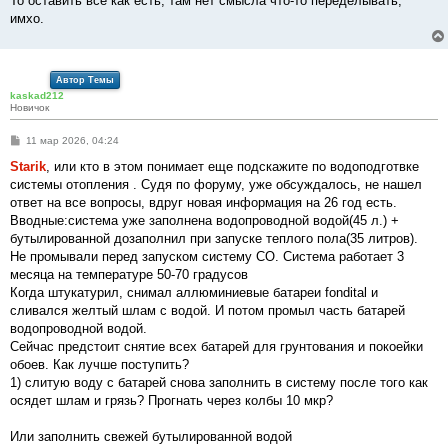
То оставить всё как есть, там нет смысла что-то переделывать,
имхо.
Автор Темы
kaskad212
Новичок
С
11 мар 2026, 04:24
о
о
Starik
, или кто в этом понимает еще подскажите по водоподготвке
б
системы отопления . Судя по форуму, уже обсуждалось, не нашел
щ
е
ответ на все вопросы, вдруг новая информация на 26 год есть.
н
Вводные:система уже заполнена водопроводной водой(45 л.) +
и
е
бутылированной дозаполнил при запуске теплого пола(35 литров).
Не промывали перед запуском систему СО. Система работает 3
месяца на температуре 50-70 градусов
Когда штукатурил, снимал аллюминиевые батареи fondital и
сливался желтый шлам с водой. И потом промыл часть батарей
водопроводной водой.
Сейчас предстоит снятие всех батарей для грунтования и покоейки
обоев. Как лучше поступить?
1) слитую воду с батарей снова заполнить в систему после того как
осядет шлам и грязь? Прогнать через колбы 10 мкр?
Или заполнить свежей бутылированной водой