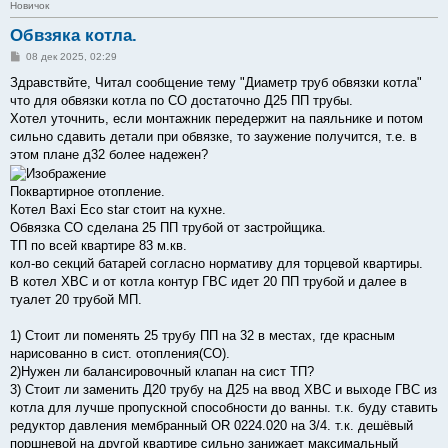
Новичок
Обвзяка котла.
С
08 дек 2025, 02:29
о
о
Здравствйте, Читал сообщение тему "Диаметр труб обвязки котла"
б
что для обвязки котла по СО достаточно Д25 ПП трубы.
щ
е
Хотел уточнить, если монтажник передержит на паяльнике и потом
н
сильно сдавить детали при обвязке, то заужение получится, т.е. в
и
е
этом плане д32 более надежен?
Поквартирное отопление.
Котел Baxi Eco star стоит на кухне.
Обвязка СО сделана 25 ПП трубой от застройщика.
ТП по всей квартире 83 м.кв.
кол-во секций батарей согласно нормативу для торцевой квартиры.
В котел ХВС и от котла контур ГВС идет 20 ПП трубой и далее в
туалет 20 трубой МП.
1) Стоит ли поменять 25 трубу ПП на 32 в местах, где красным
нарисованно в сист. отопления(СО).
2)Нужен ли балансировочный клапан на сист ТП?
3) Стоит ли заменить Д20 трубу на Д25 на ввод ХВС и выходе ГВС из
котла для лучше пропускной способности до ванны. т.к. буду ставить
редуктор давления мембранный OR 0224.020 на 3/4. т.к. дешёвый
поршневой на другой квартире сильно занижает максимальный