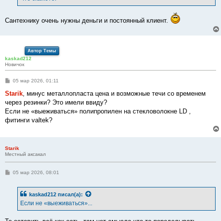
н
и
е
Сантехнику очень нужны деньги и постоянный клиент.
Автор Темы
kaskad212
Новичок
С
05 мар 2026, 01:11
о
о
Starik
, минус металлопласта цена и возможные течи со временем
б
через резинки? Это имели ввиду?
щ
е
Если не «выеживаться» полипропилен на стекловолокне LD ,
н
фитинги valtek?
и
е
Starik
Местный аксакал
С
05 мар 2026, 08:01
о
о
б
kaskad212
писал(а):
щ
е
Если не «выеживаться»...
н
и
е