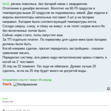
о
о
ikn2
, регион поволжье, без батарей никак с кварцвилом.
б
Отопление в декабре включил. Молотил на 60-70 градусов и
щ
е
температура выше 20 градусов не поднималась зимой. Две недели в
н
морозы вентиляторы напольные поставил 3 шт р на батареи
и
е
направил. Батареи были соответсвующей температуры котла.
Соседи сверху, снизу, и сбоку не живут, и не топят скорее всего.Но
без включенных полов было.
Сейчас норм стало, полы запустил еше.
За ТП отдельно платил. По нормативу для сдачи минстрою батареи
должны были быть.
Косой коюриво сделан, просил переделать застройщика - сказали
заявление писать.
Переделал систему, все равно надо металлические краны ставить и
косой на 1” поставил.
25 ппр на 32 поменял. Гвс еще не обвязали. Думаю лучше 20
сделать, если на 25 ппр будет много не догретой воды.
Отправлено спустя 7 минут 45 секунд:
Starik
,
ikn2
Бывалый
С
12 мар 2026, 06:45