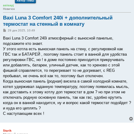
Автор Темы
asisayj
Новичок
Baxi Luna 3 Comfort 240i + дополнительный
термостат на стенный в комнату
С
29 дек 2025, 10:49
о
о
Baxi Luna 3 Comfort 240i атмосферный с выносной панелью,
б
подскажите кто знает.
щ
е
У этого котла есть выносная панель на стену, с регулировкой как
н
ГВС так и БАТАРЕЙ , поэтому панель стоит в ванной для удобства
и
е
регулировки ГВС, но ! в доме постоянно приходится прикручивать
или добавлять, батареи, уличный датчик, как то хреново с этой
фишкой справляется, то перегревает то не догревает, с REG
пробывал, не очень всё как то, поэтому был отключен.
Когда выносная панель (родная) висела в самой холодной комнате,
котел удерживал заданную температуру, поэтому появилась мысль,
как доставить к этому котлу доп термостат в дом ? но при этом не
отключать родную основную панель, так как гвс, удобно крутить
когда он в ванной находится, ну и вопрос какой термостат подойдет ?
и куда его цеплять ?
С наступающим всех !
Starik