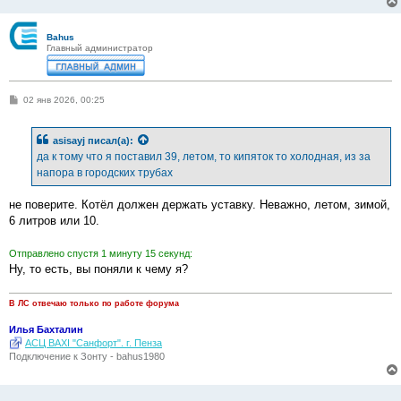
Bahus
Главный администратор
С
02 янв 2026, 00:25
о
о
б
asisayj
писал(а):
щ
е
да к тому что я поставил 39, летом, то кипяток то холодная, из за
н
напора в городских трубах
и
е
не поверите. Котёл должен держать уставку. Неважно, летом, зимой,
6 литров или 10.
Отправлено спустя 1 минуту 15 секунд:
Ну, то есть, вы поняли к чему я?
В ЛС отвечаю только по работе форума
Илья Бахталин
АСЦ BAXI "Санфорт". г. Пенза
Подключение к Зонту - bahus1980