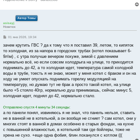
Автор Темы
asisayj
Новичок
С
01 янв 2026, 19:34
о
о
зачем крутить ГВС ? да к тому что я поставил 39, летом, то кипяток
б
то холодная, из за напора в городских трубах (котел показывает 6-
щ
е
9л\м) , с утра получше вечером похуже, зимой с давлением
н
нормально всё, но если совсем холодрыга на улице, то приходится
и
е
поднимать до 42, а то холодная идет, температура самой холодной
воды в трубе, тоесть я не знаю, может у меня котел с браком и он на
ходу не умеет опускать поднимать горелку модуляцией на
температуру, но думаю тут не брак а просто такой котел, на улице
было +5 стояло 40гр, нормально душ принимаешь, сейчас минус 5,
холодная идет, поднял до 42, нормально стало.
Отправлено спустя 4 минуты 34 секунды:
а по панели понял, извиняюсь я не знал, что панель нельзя, ставить
не в ванной не в котельной, а он вообще не сгниет ? сам котел, они у
многих стоят в ванной в домах особенно в старых фондах, на кухне
с повышенной влажностью, в котельной там где бойлеры, тоже не
хрена не сухо. +еще одна фобия, блин лоханулся с котлом (((