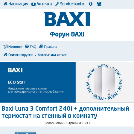
Навигация
Аптечка
Service.baxi.ru
Форум BAXI
Новости
FAQ
Правила
Список форумов
Автоматика котлов
Baxi Luna 3 Comfort 240i + дополнительный
термостат на стенный в комнату
9 сообщений • Страница
1
из
1