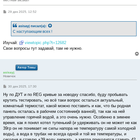
Местный аксакал
С
29 дек 2025, 12:52
о
о
б
asisayj
писал(а):
щ
е
С наступающим всех !
н
и
е
Изучай:
viewtopic.php?t=12682
Свои вопросы тут задавай, там не нужно.
Автор Темы
asisayj
Новичок
С
30 дек 2025, 17:30
о
о
Ну по ДУТ и по REG кривые за новодку спасибо, буду пробывать
б
крутить тестировать, но всё таки вопрос осталься актуальный,
щ
е
комнатный термостат, какой можно поставить и как, что бы родная
н
панель осталась в рабочем состоянии(в ванной), так как на ней
и
е
управление горячей водой, а это очень нужно. Особенно в зимнее
время, как я понял котел тупенький (и удерживать он не может не как
39гр он не понимает не силы напора не температуру самой холодной
воды), а вода в трубах не всегда одной и той же температуры, и
сегодня я ставлю +39 воду держать, а завтра приходится ставить 42,