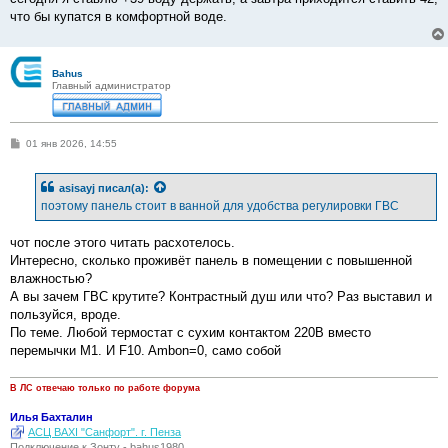
что бы купатся в комфортной воде.
Bahus
Главный администратор
С
01 янв 2026, 14:55
о
о
б
asisayj
писал(а):
щ
е
поэтому панель стоит в ванной для удобства регулировки ГВС
н
и
е
чот после этого читать расхотелось.
Интересно, сколько проживёт панель в помещении с повышенной
влажностью?
А вы зачем ГВС крутите? Контрастный душ или что? Раз выставил и
пользуйся, вроде.
По теме. Любой термостат с сухим контактом 220В вместо
перемычки М1. И F10. Ambon=0, само собой
В ЛС отвечаю только по работе форума
Илья Бахталин
АСЦ BAXI "Санфорт". г. Пенза
Подключение к Зонту - bahus1980