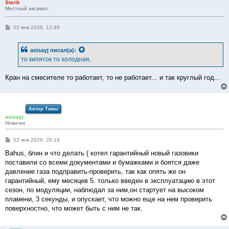
Starik
Местный аксакал
С
02 янв 2026, 12:49
о
о
б
asisayj
писал(а):
щ
е
то кипяток то холодная,
н
и
е
Кран на смесителе то работает, то не работает... и так круглый год...
Автор Темы
asisayj
Новичок
С
02 янв 2026, 20:19
о
о
Bahus, блин и что делать ( котел гарантийный новый газовики
б
поставили со всеми документами и бумажками и боятся даже
щ
е
давление газа подправить-проверить, так как опять же он
н
гарантийный, ему месяцев 5. только введен в эксплуатацию в этот
и
е
сезон, по модуляции, наблюдал за ним,он стартует на высоком
пламени, 3 секунды, и опускает, что можно еще на нем проверить
поверхностно, что может быть с ним не так.