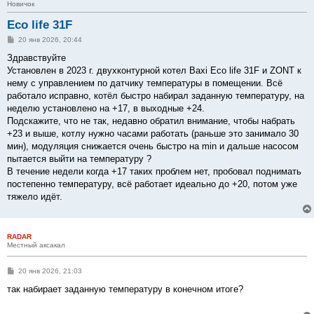
Новичок
Eco life 31F
С
20 янв 2026, 20:44
о
о
Здравствуйте
б
Установлен в 2023 г. двухконтурной котел Baxi Eco life 31F и ZONT к
щ
е
нему с управлением по датчику температуры в помещении. Всё
н
работало исправно, котёл быстро набирал заданную температуру, на
и
е
неделю установлено на +17, в выходные +24.
Подскажите, что не так, недавно обратил внимание, чтобы набрать
+23 и выше, котлу нужно часами работать (раньше это занимало 30
мин), модуляция снижается очень быстро на min и дальше насосом
пытается выйти на температуру ?
В течение недели когда +17 таких проблем нет, пробовал поднимать
постепенно температуру, всё работает идеально до +20, потом уже
тяжело идёт.
RADAR
Местный аксакал
С
20 янв 2026, 21:03
о
о
так набирает заданную температуру в конечном итоге?
б
щ
е