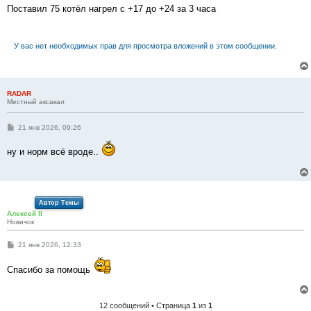
о
Поставил 75 котёл нагрел с +17 до +24 за 3 часа
б
щ
е
н
У вас нет необходимых прав для просмотра вложений в этом сообщении.
и
е
RADAR
Местный аксакал
С
21 янв 2026, 09:26
о
о
ну и норм всё вроде..
б
щ
е
н
и
е
Автор Темы
Алексей II
Новичок
С
21 янв 2026, 12:33
о
о
Спасибо за помощь
б
щ
е
н
и
12 сообщений • Страница
1
из
1
е