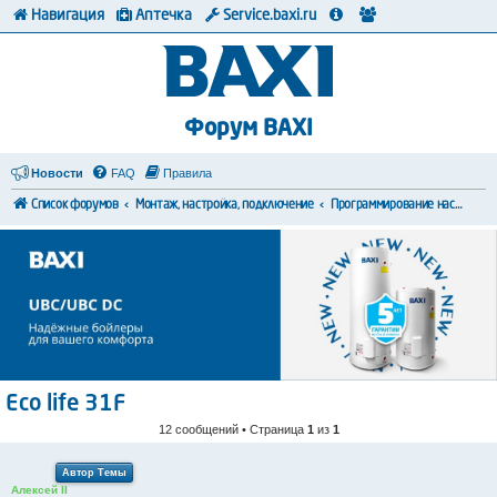
Навигация
Аптечка
Service.baxi.ru
Форум BAXI
Новости
FAQ
Правила
Список форумов
Монтаж, настройка, подключение
Программирование настроек
Eco life 31F
12 сообщений • Страница
1
из
1
Автор Темы
Алексей II