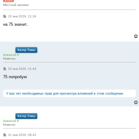
RADAR
Местный аксакал
С
20 янв 2026, 21:34
о
о
на 75 значит..
б
щ
е
н
и
е
Автор Темы
Алексей II
Новичок
С
20 янв 2026, 21:43
о
о
75 попробую
б
щ
е
н
У вас нет необходимых прав для просмотра вложений в этом сообщении.
и
е
Автор Темы
Алексей II
Новичок
С
21 янв 2026, 08:42
о