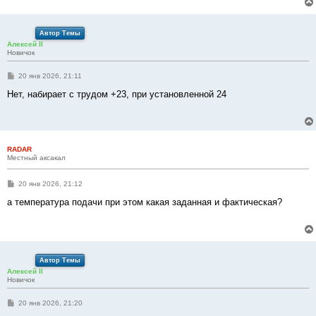
н
и
е
Автор Темы
Алексей II
Новичок
С
20 янв 2026, 21:11
о
о
Нет, набирает с трудом +23, при установленной 24
б
щ
е
н
и
е
RADAR
Местный аксакал
С
20 янв 2026, 21:12
о
о
а температура подачи при этом какая заданная и фактическая?
б
щ
е
н
и
е
Автор Темы
Алексей II
Новичок
С
20 янв 2026, 21:20
о