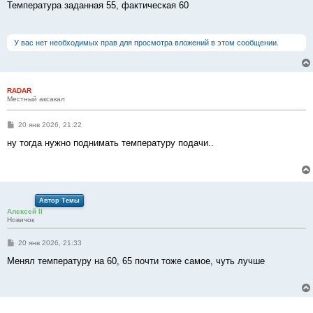
о
Температура заданная 55, фактическая 60
б
щ
е
н
У вас нет необходимых прав для просмотра вложений в этом сообщении.
и
е
RADAR
Местный аксакал
С
20 янв 2026, 21:22
о
о
ну тогда нужно поднимать температуру подачи..
б
щ
е
н
и
е
Автор Темы
Алексей II
Новичок
С
20 янв 2026, 21:33
о
о
Менял температуру на 60, 65 почти тоже самое, чуть лучше
б
щ
е
н
и
е