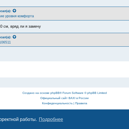
сал(а):
ие уровня комфорта
0 см, вряд ли я замечу
сал(а):
4106511
Создано на основе
phpBB
® Forum Software © phpBB Limited
Официальный сайт BAXI в России
Конфиденциальность
|
Правила
орректной работы.
Подробнее