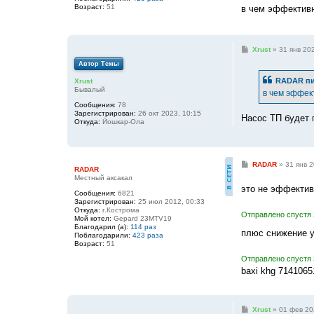
Возраст:
51
в чем эффективн
С
Xrust
»
31 янв 20
о
Автор Темы
о
б
RADAR
пи
Xrust
щ
Бывалый
е
в чем эффек
н
Сообщения:
78
и
Зарегистрирован:
26 окт 2023, 10:15
е
Насос ТП будет 
Откуда:
Йошкар-Ола
С
RADAR
»
31 янв 2
RADAR
о
Местный аксакал
о
это не эффектив
б
Сообщения:
6821
щ
Зарегистрирован:
25 июл 2012, 00:33
е
Откуда:
г.Кострома
Отправлено спустя 
н
Мой котел:
Gepard 23MTV19
и
Благодарил (а):
114 раз
е
плюс снижение 
Поблагодарили:
423 раза
Возраст:
51
Отправлено спустя 
baxi khg 7141065
С
Xrust
»
01 фев 20