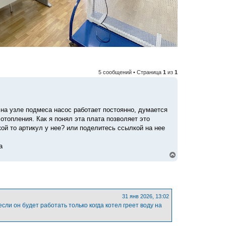
5 сообщений • Страница
1
из
1
 на узле подмеса насос работает постоянно, думается
отопления. Как я понял эта плата позволяет это
ой то артикул у нее? или поделитесь ссылкой на нее
а
В
е
р
н
у
т
ь
31 янв 2026, 13:02
с
ли он будет работать только когда котел греет воду на
я
к
н