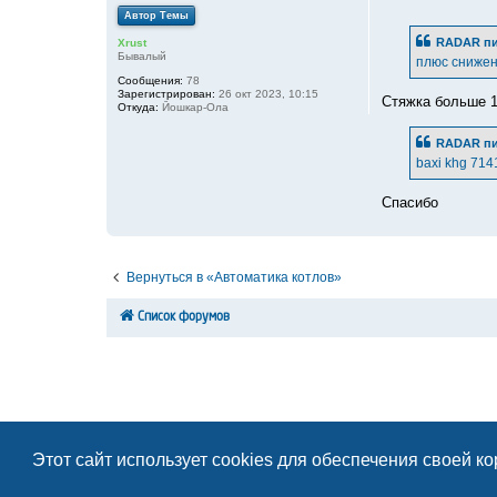
о
Автор Темы
о
б
RADAR
пи
Xrust
щ
Бывалый
е
плюс снижен
н
Сообщения:
78
и
Зарегистрирован:
26 окт 2023, 10:15
е
Стяжка больше 1
Откуда:
Йошкар-Ола
RADAR
пи
baxi khg 71
Спасибо
Вернуться в «Автоматика котлов»
Список форумов
Этот сайт использует cookies для обеспечения своей к