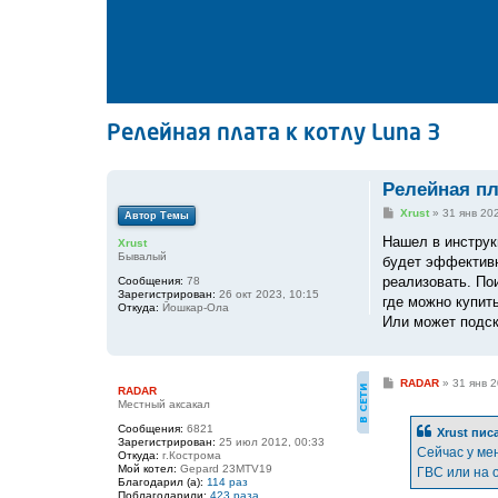
Релейная плата к котлу Luna 3
Релейная пл
С
Xrust
»
31 янв 20
Автор Темы
о
о
Нашел в инструк
Xrust
б
Бывалый
будет эффективне
щ
е
реализовать. По
Сообщения:
78
н
Зарегистрирован:
26 окт 2023, 10:15
где можно купить
и
Откуда:
Йошкар-Ола
е
Или может подск
С
RADAR
»
31 янв 2
RADAR
о
Местный аксакал
о
б
Сообщения:
6821
Xrust
писа
щ
Зарегистрирован:
25 июл 2012, 00:33
е
Сейчас у мен
Откуда:
г.Кострома
н
Мой котел:
Gepard 23MTV19
ГВС или на 
и
Благодарил (а):
114 раз
е
Поблагодарили:
423 раза