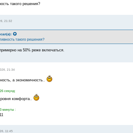
ость такого решения?
26, 21:32
сал(а):
тивность такого решения?
примерно на 50% реже включаться.
026, 21:34
ность, а экономичность..
26 секунд:
уровня комфорта..
3 минуты :
11
26, 11:45