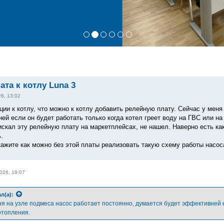
ата к котлу Luna 3
26, 13:02
ции к котлу, что можно к котлу добавить релейную плату. Сейчас у меня
й если он будет работать только когда котел греет воду на ГВС или на 
искал эту релейную плату на маркетплейсах, не нашел. Наверно есть как
.
ажите как можно без этой платы реализовать такую схему работы насос
026, 19:07
л(а):
я на узле подмеса насос работает постоянно, думается будет эффективней ес
отопления.