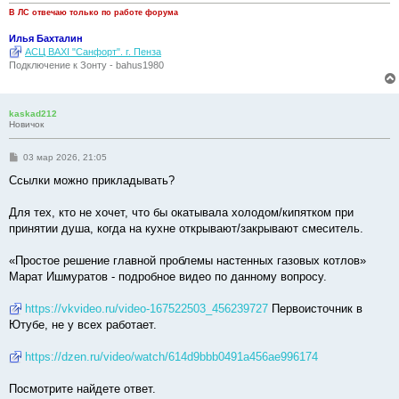
е
В ЛС отвечаю только по работе форума
Илья Бахталин
АСЦ BAXI "Санфорт". г. Пенза
Подключение к Зонту - bahus1980
kaskad212
Новичок
С
03 мар 2026, 21:05
о
о
Ссылки можно прикладывать?
б
щ
е
Для тех, кто не хочет, что бы окатывала холодом/кипятком при
н
принятии душа, когда на кухне открывают/закрывают смеситель.
и
е
«Простое решение главной проблемы настенных газовых котлов»
Марат Ишмуратов - подробное видео по данному вопросу.
https://vkvideo.ru/video-167522503_456239727
Первоисточник в
Ютубе, не у всех работает.
https://dzen.ru/video/watch/614d9bbb0491a456ae996174
Посмотрите найдете ответ.