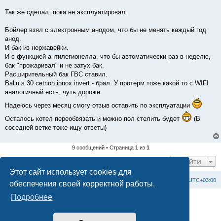
Так же сделал, пока не эксплуатировал.
Бойлер взял с электронным анодом, что бы не менять каждый год
анод.
И бак из нержавейки.
И с функцией антилегионелла, что бы автоматически раз в неделю,
бак "прожаривал" и не затух бак.
Расширительный бак ГВС ставил.
Ballu s 30 cetrion innox invert - брал. У протерм тоже какой то с WIFI
аналогичный есть, чуть дороже.
Надеюсь через месяц смогу отзыв оставить по эксплуатации
Осталось котел переобвязать и можно пол стелить будет
(В
соседней ветке тоже ищу ответы)
9 сообщений • Страница
1
из
1
Перейти
Этот сайт использует cookies для
Список форумов
С
в
я
з
а
т
ь
с
я
с
а
д
м
и
н
и
с
т
р
а
ц
и
е
й
Часовой пояс:
UTC+03:00
обеспечения своей корректной работы.
Подробнее
Создано на основе
phpBB
® Forum Software © phpBB Limited
Официальный сайт BAXI в России
Конфиденциальность
|
Правила