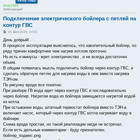
Автор Темы
Andy7065
Забегающий
Подключение электрического бойлера с петлей на
контур ГВС
С
01 фев 2026, 14:01
о
о
День добрый!
б
В процессе эксплуатации выяснилось, что накопительный бойлер, по
щ
е
ряду причин комфортнее чем нагрев котлом проточно.
н
Но есть и минусы - жрет электричество , и не всегда достаточен
и
е
объем.
В общем появилась мысль подключить бойлер через контур ГВС, и
сделать обратную петлю для нагрева воды в нем вместо нагрева
ТЭН-ом.
По рисунку вроде все понятно:
При разборе ГВ вода идет через контур ГВС и последовательно
через бойлер. Нагретая вода из бойлера замещается нагретой водой
из котла.
При остывании воды, штатный термостат бойлера вместо ТЭН-а
включает насос, который через контур ГВС котла нагревает воду в
бойлере.
Схема вроде простая, но такой реализации нигде не встречал.
Если есть дельные комментарии - буду признателен.
бойлер_подмес.png