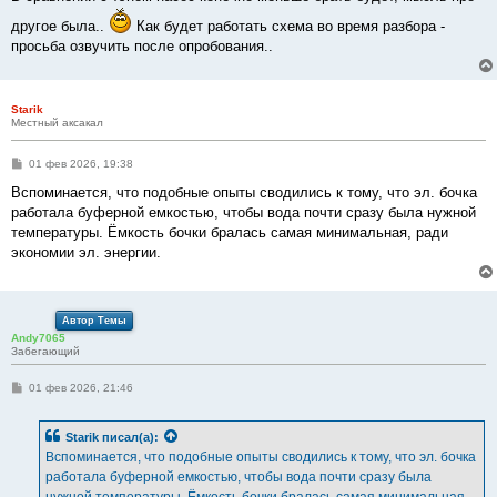
другое была..
Как будет работать схема во время разбора -
просьба озвучить после опробования..
Starik
Местный аксакал
С
01 фев 2026, 19:38
о
о
Вспоминается, что подобные опыты сводились к тому, что эл. бочка
б
работала буферной емкостью, чтобы вода почти сразу была нужной
щ
е
температуры. Ёмкость бочки бралась самая минимальная, ради
н
экономии эл. энергии.
и
е
Автор Темы
Andy7065
Забегающий
С
01 фев 2026, 21:46
о
о
б
Starik
писал(а):
щ
е
Вспоминается, что подобные опыты сводились к тому, что эл. бочка
н
работала буферной емкостью, чтобы вода почти сразу была
и
е