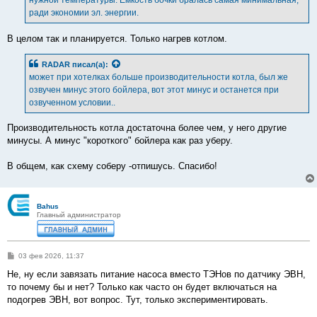
нужной температуры. Ёмкость бочки бралась самая минимальная,
ради экономии эл. энергии.
В целом так и планируется. Только нагрев котлом.
RADAR
писал(а):
может при хотелках больше производительности котла, был же
озвучен минус этого бойлера, вот этот минус и останется при
озвученном условии..
Производительность котла достаточна более чем, у него другие
минусы. А минус "короткого" бойлера как раз уберу.
В общем, как схему соберу -отпишусь. Спасибо!
Bahus
Главный администратор
С
03 фев 2026, 11:37
о
о
Не, ну если завязать питание насоса вместо ТЭНов по датчику ЭВН,
б
то почему бы и нет? Только как часто он будет включаться на
щ
е
подогрев ЭВН, вот вопрос. Тут, только экспериментировать.
н
и