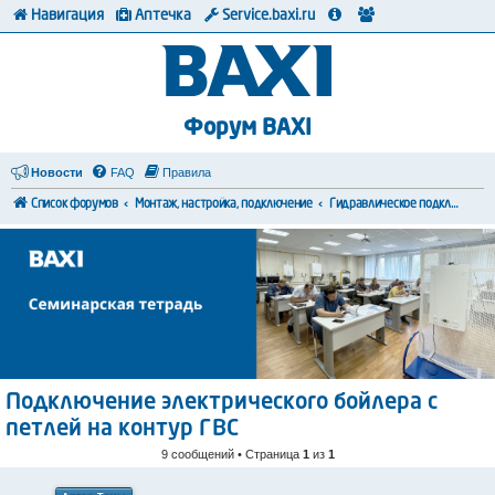
Навигация
Аптечка
Service.baxi.ru
Форум BAXI
Новости
FAQ
Правила
Список форумов
Монтаж, настройка, подключение
Гидравлическое подключение
Подключение электрического бойлера с
петлей на контур ГВС
9 сообщений • Страница
1
из
1