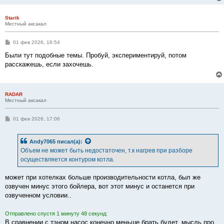
Starik
Местный аксакал
С
01 фев 2026, 16:54
о
о
Были тут подобные темы. Пробуй, экспериментируй, потом
б
расскажешь, если захочешь.
щ
е
н
и
е
RADAR
Местный аксакал
С
01 фев 2026, 17:06
о
о
б
Andy7065
писал(а):
щ
е
Объем не может быть недостаточен, т.к нагрев при разборе
н
осуществляется контуром котла.
и
е
может при хотелках больше производительности котла, был же
озвучен минус этого бойлера, вот этот минус и останется при
озвученном условии..
Отправлено спустя 1 минуту 48 секунд:
В сравнении с тэном насос конечно меньше брать будет, мысль про