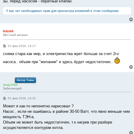
зы. перед насосом - обратный клапан.
У вас нет необходимых прав для просмотра вложений в этом сообщении.
RADAR
Местный аксакал
С
01 фев 2026, 14:17
о
о
схема стара как мир, и электричества жрет больше за счет 2го
б
щ
насоса.. объем при "желании" и здесь будет недостаточен..
е
н
и
е
Автор Темы
Andy7065
Забегающий
С
01 фев 2026, 14:32
о
о
Может я как-то непонятно нарисовал ?
б
Насос , если не ошибаюсь в районе 30-50 Ватт, что явно меньше чем
щ
е
мощность ТЭН-а.
н
Объем не может быть недостаточен, т.к нагрев при разборе
и
е
осуществляется контуром котла.