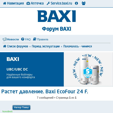
Навигация
Аптечка
Service.baxi.ru
Форум BAXI
Новости
FAQ
Правила
Список форумов
Период эксплуатации
Поломалось - чинимся
Растет давление. Baxi EcoFour 24 F.
7 сообщений • Страница
1
из
1
Автор Темы
kovdmit