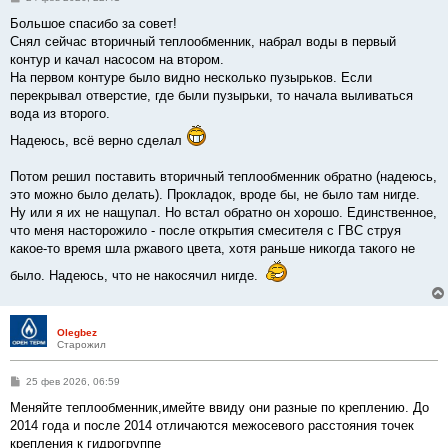
о
о
Большое спасибо за совет!
б
Снял сейчас вторичный теплообменник, набрал воды в первый
щ
е
контур и качал насосом на втором.
н
На первом контуре было видно несколько пузырьков. Если
и
е
перекрывал отверстие, где были пузырьки, то начала выливаться
вода из второго.
Надеюсь, всё верно сделал
Потом решил поставить вторичный теплообменник обратно (надеюсь,
это можно было делать). Прокладок, вроде бы, не было там нигде.
Ну или я их не нащупал. Но встал обратно он хорошо. Единственное,
что меня насторожило - после открытия смесителя с ГВС струя
какое-то время шла ржавого цвета, хотя раньше никогда такого не
было. Надеюсь, что не накосячил нигде.
Olegbez
Старожил
С
25 фев 2026, 06:59
о
о
Меняйте теплообменник,имейте ввиду они разные по креплению. До
б
2014 года и после 2014 отличаются межосевого расстояния точек
щ
е
крепления к гидрогруппе