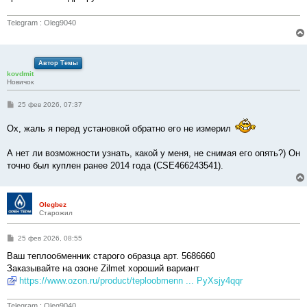
н
и
е
Telegram : Oleg9040
Автор Темы
kovdmit
Новичок
С
25 фев 2026, 07:37
о
о
Ох, жаль я перед установкой обратно его не измерил
б
щ
е
А нет ли возможности узнать, какой у меня, не снимая его опять?) Он
н
и
точно был куплен ранее 2014 года (CSE466243541).
е
Olegbez
Старожил
С
25 фев 2026, 08:55
о
о
Ваш теплообменник старого образца арт. 5686660
б
Заказывайте на озоне Zilmet хороший вариант
щ
е
https://www.ozon.ru/product/teploobmenn ... PyXsjy4qqr
н
и
е
Telegram : Oleg9040