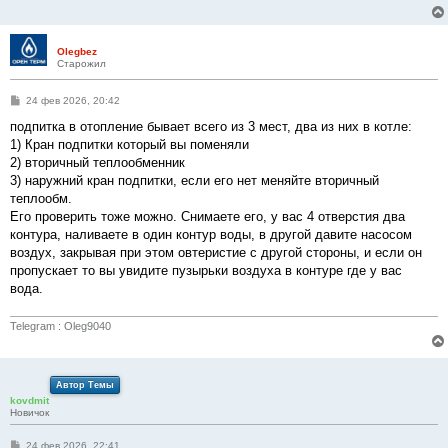
Olegbez
Старожил
С
24 фев 2026, 20:42
о
о
подпитка в отопление бывает всего из 3 мест, два из них в котле:
б
1) Кран подпитки который вы поменяли
щ
е
2) вторичный теплообменник
н
3) наружний кран подпитки, если его нет меняйте вторичный
и
е
теплообм.
Его проверить тоже можно. Снимаете его, у вас 4 отверстия два
контура, наливаете в один контур воды, в другой давите насосом
воздух, закрывая при этом овтеристие с другой стороны, и если он
пропускает то вы увидите пузырьки воздуха в контуре где у вас
вода.
Telegram : Oleg9040
Автор Темы
kovdmit
Новичок
С
24 фев 2026, 22:41