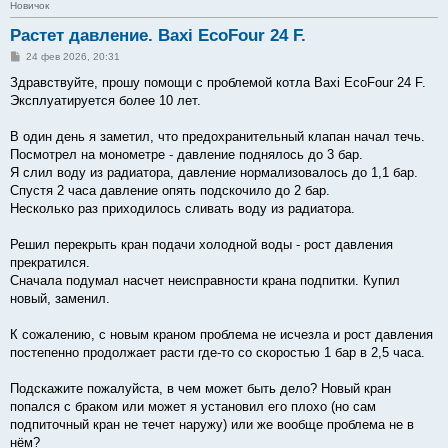
Новичок
Растет давление. Baxi EcoFour 24 F.
С
24 фев 2026, 20:31
о
о
Здравствуйте, прошу помощи с проблемой котла Baxi EcoFour 24 F.
б
Эксплуатируется более 10 лет.
щ
е
н
В один день я заметил, что предохранительный клапан начал течь.
и
е
Посмотрел на монометре - давление поднялось до 3 бар.
Я слил воду из радиатора, давление нормализовалось до 1,1 бар.
Спустя 2 часа давление опять подскочило до 2 бар.
Несколько раз приходилось сливать воду из радиатора.
Решил перекрыть кран подачи холодной воды - рост давления
прекратился.
Сначала подумал насчет неисправности крана подпитки. Купил
новый, заменил.
К сожалению, с новым краном проблема не исчезла и рост давления
постепенно продолжает расти где-то со скоростью 1 бар в 2,5 часа.
Подскажите пожалуйста, в чем может быть дело? Новый кран
попался с браком или может я установил его плохо (но сам
подпиточный кран не течет наружу) или же вообще проблема не в
нём?