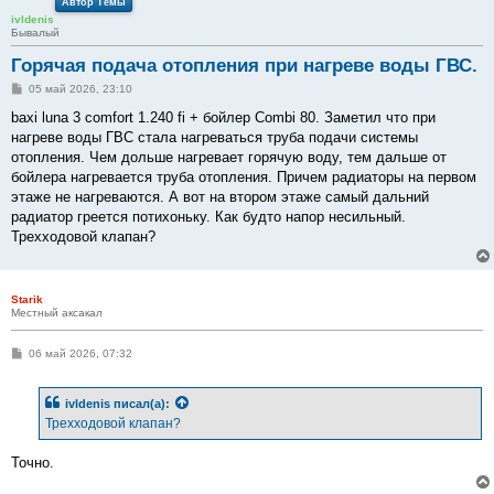
Автор Темы
ivldenis
Бывалый
Горячая подача отопления при нагреве воды ГВС.
С
05 май 2026, 23:10
о
о
baxi luna 3 comfort 1.240 fi + бойлер Combi 80. Заметил что при
б
нагреве воды ГВС стала нагреваться труба подачи системы
щ
е
отопления. Чем дольше нагревает горячую воду, тем дальше от
н
бойлера нагревается труба отопления. Причем радиаторы на первом
и
е
этаже не нагреваются. А вот на втором этаже самый дальний
радиатор греется потихоньку. Как будто напор несильный.
Трехходовой клапан?
Starik
Местный аксакал
С
06 май 2026, 07:32
о
о
б
ivldenis
писал(а):
щ
е
Трехходовой клапан?
н
и
е
Точно.