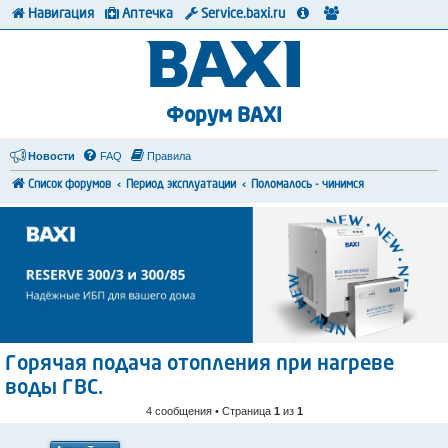
Навигация
Аптечка
Service.baxi.ru
Форум BAXI
Новости
FAQ
Правила
Список форумов
Период эксплуатации
Поломалось - чинимся
Горячая подача отопления при нагреве
воды ГВС.
4 сообщения • Страница
1
из
1