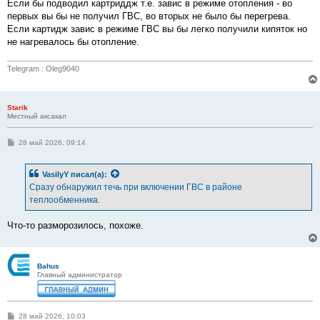
Если бы подводил картриддж т.е. завис в режиме отопления - во
первых вы бы не получил ГВС, во вторых не было бы перегрева.
Если картидж завис в режиме ГВС вы бы легко получили кипяток но
не нагревалось бы отопление.
Telegram : Oleg9040
Starik
Местный аксакал
С
28 май 2026, 09:14
о
о
б
VasilyY
писал(а):
щ
е
Сразу обнаружил течь при включении ГВС в районе
н
теплообменника.
и
е
Что-то разморозилось, похоже.
Bahus
Главный администратор
С
28 май 2026, 10:03