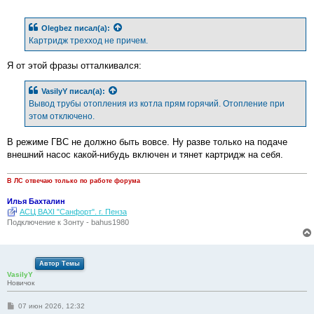
о
о
б
Olegbez
писал(а):
щ
е
Картридж трехход не причем.
н
и
е
Я от этой фразы отталкивался:
VasilyY
писал(а):
Вывод трубы отопления из котла прям горячий. Отопление при
этом отключено.
В режиме ГВС не должно быть вовсе. Ну разве только на подаче
внешний насос какой-нибудь включен и тянет картридж на себя.
В ЛС отвечаю только по работе форума
Илья Бахталин
АСЦ BAXI "Санфорт". г. Пенза
Подключение к Зонту - bahus1980
Автор Темы
VasilyY
Новичок
С
07 июн 2026, 12:32
о