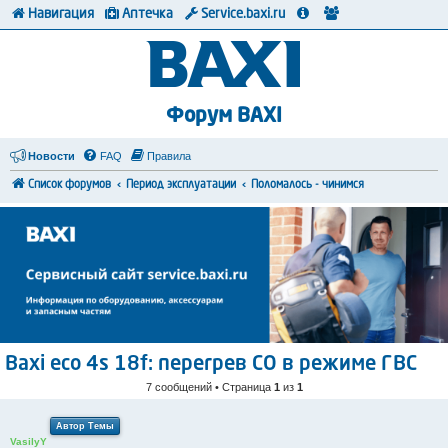
Навигация
Аптечка
Service.baxi.ru
Форум BAXI
Новости
FAQ
Правила
Список форумов
Период эксплуатации
Поломалось - чинимся
Baxi eco 4s 18f: перегрев СО в режиме ГВС
7 сообщений • Страница
1
из
1
Автор Темы
VasilyY