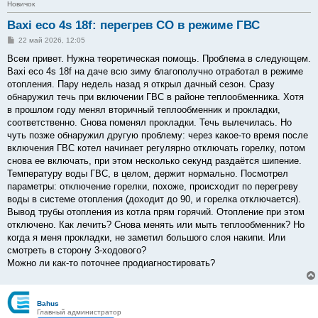
Новичок
Baxi eco 4s 18f: перегрев СО в режиме ГВС
С
22 май 2026, 12:05
о
о
Всем привет. Нужна теоретическая помощь. Проблема в следующем.
б
Baxi eco 4s 18f на даче всю зиму благополучно отработал в режиме
щ
е
отопления. Пару недель назад я открыл дачный сезон. Сразу
н
обнаружил течь при включении ГВС в районе теплообменника. Хотя
и
е
в прошлом году менял вторичный теплообменник и прокладки,
соответственно. Снова поменял прокладки. Течь вылечилась. Но
чуть позже обнаружил другую проблему: через какое-то время после
включения ГВС котел начинает регулярно отключать горелку, потом
снова ее включать, при этом несколько секунд раздаётся шипение.
Температуру воды ГВС, в целом, держит нормально. Посмотрел
параметры: отключение горелки, похоже, происходит по перегреву
воды в системе отопления (доходит до 90, и горелка отключается).
Вывод трубы отопления из котла прям горячий. Отопление при этом
отключено. Как лечить? Снова менять или мыть теплообменник? Но
когда я меня прокладки, не заметил большого слоя накипи. Или
смотреть в сторону 3-ходового?
Можно ли как-то поточнее продиагностировать?
Bahus
Главный администратор