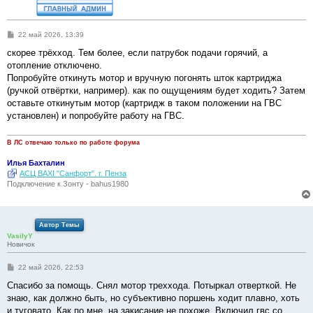
С
22 май 2026, 13:39
о
о
скорее трёхход. Тем более, если патрубок подачи горячий, а
б
отопление отключено.
щ
е
Попробуйте откинуть мотор и вручную погонять шток картриджа
н
(ручкой отвёртки, например). как по ощущениям будет ходить? Затем
и
е
оставьте откинутым мотор (картридж в таком положении на ГВС
установлен) и попробуйте работу на ГВС.
В ЛС отвечаю только по работе форума
Илья Бахталин
АСЦ BAXI "Санфорт". г. Пенза
Подключение к Зонту - bahus1980
Автор Темы
VasilyY
Новичок
С
22 май 2026, 22:53
о
о
Спасибо за помощь. Снял мотор треххода. Потыркал отверткой. Не
б
знаю, как должно быть, но субъективно поршень ходит плавно, хоть
щ
е
и туговато. Как по мне, на закисание не похоже. Включил гвс со