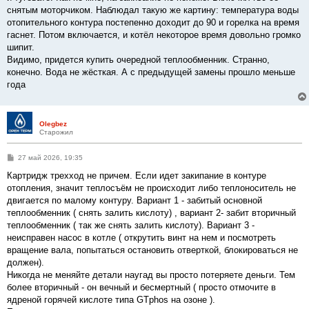
н
снятым моторчиком. Наблюдал такую же картину: температура воды
и
е
отопительного контура постепенно доходит до 90 и горелка на время
гаснет. Потом включается, и котёл некоторое время довольно громко
шипит.
Видимо, придется купить очередной теплообменник. Странно,
конечно. Вода не жёсткая. А с предыдущей замены прошло меньше
года
Olegbez
Старожил
С
27 май 2026, 19:35
о
о
Картридж трехход не причем. Если идет закипание в контуре
б
отопления, значит теплосъём не происходит либо теплоноситель не
щ
е
двигается по малому контуру. Вариант 1 - забитый основной
н
теплообменник ( снять залить кислоту) , вариант 2- забит вторичный
и
е
теплообменник ( так же снять залить кислоту). Вариант 3 -
неисправен насос в котле ( открутить винт на нем и посмотреть
вращение вала, попытаться остановить отверткой, блокироваться не
должен).
Никогда не меняйте детали наугад вы просто потеряете деньги. Тем
более вторичный - он вечный и бесмертный ( просто отмочите в
ядреной горячей кислоте типа GTphos на озоне ).