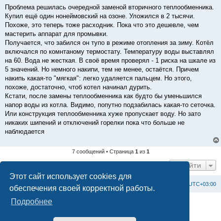
о
Проблема решилась очередной заменой вторичного теплообменника.
б
Купил ещё один нонеймовский на озоне. Уложился в 2 тысячи.
щ
е
Похоже, это теперь тоже расходник. Пока что это дешевле, чем
н
мастерить аппарат для промывки.
и
е
Получается, что забился он тупо в режиме отопления за зиму. Котёл
включался по комнтаному термостату. Температуру воды выставлял
на 60. Вода не жесткая. В своё время проверял - 1 риска на шкале из
5 значений. Но немного накипи, тем не менее, остаётся. Причем
накипь какая-то "мягкая": легко удаляется пальцем. Но этого,
похоже, достаточно, чтоб котел начинал дурить.
Кстати, после замены теплообменника как будто бы уменьшился
напор воды из котла. Видимо, попутно подзабилась какая-то сеточка.
Или конструкция теплообменника хуже пропускает воду. Но зато
никаких шипений и отключений горелки пока что больше не
наблюдается
7 сообщений • Страница
1
из
1
Перейти
Этот сайт использует cookies для
Список форумов
С
в
я
з
а
т
ь
с
я
с
а
д
м
и
н
и
с
т
р
а
ц
и
е
й
Часовой пояс:
UTC+03:00
обеспечения своей корректной работы.
Подробнее
Создано на основе
phpBB
® Forum Software © phpBB Limited
Официальный сайт BAXI в России
Конфиденциальность
|
Правила