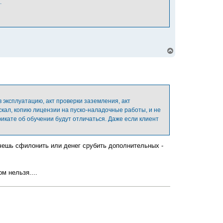
.
н
а
ч
а
л
у
В
е
р
н
у
т
ь
с
 в эксплуатацию, акт проверки заземления, акт
я
кал, копию лицензии на пуско-наладочные работы, и не
к
икате об обучении будут отличаться. Даже если клиент
н
а
ч
а
очешь сфилонить или денег срубить дополнительных -
л
у
м нельзя....