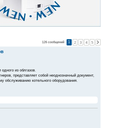
2
3
4
5
След.
126 сообщений
1
ов
одного из облгазов.
тнеров, представляет собой неоднозначный документ,
му обслуживанию котельного оборудования.