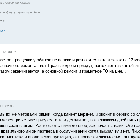
и и Северном Кавказе
-на-Дону, ул.Доватора, 185а
47-51
xi.ru
2013, 00:06
ростое...расценки у облгаза не велики и разносятся в платежках на 12 м
аявочного ремонта...вот 1 раз в год они приедут, понюхают газ как обы
азом заканчиваются, а основной ремонт и грамотное ТО на мне...
13, 02:00
ть их же методами, зимой, когда клиент мерзнет, и звонит в сервис со 
 через три-четыре приедем, а то и детали нет, пока закажем дней пять 
евенгазам всяким. Расторгает с ними договор, заключает с вами. Это на
правильного ли он партнера в обслуживании котла выбрал или нет. Либо
 акт монтажа и ввода в эксплуатацию, акт проверки заземления, акт пу