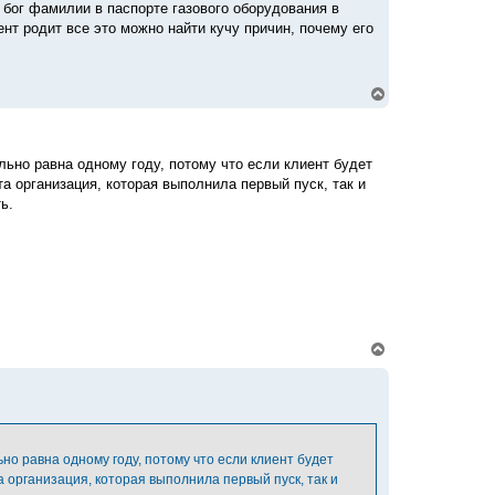
 бог фамилии в паспорте газового оборудования в
а
ч
нт родит все это можно найти кучу причин, почему его
а
л
у
В
е
р
н
у
льно равна одному году, потому что если клиент будет
т
та организация, которая выполнила первый пуск, так и
ь
с
ь.
я
к
н
а
ч
а
л
у
В
е
р
н
у
т
ь
с
ьно равна одному году, потому что если клиент будет
я
а организация, которая выполнила первый пуск, так и
к