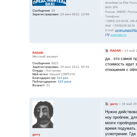
менеджер на Юге Росси
BAXI SPA
Сообщения:
20
Россия, 344090, Ростов
Зарегистрирован:
24 июл 2012, 13:56
Телефоны:
+7(863) 219-04-66, 236-
Моб. +7(928)109-98-34
E-mail:
sergey.agarin@ba
www.baxi.ru
С
RADAR
»
15 май 
RADAR
о
Местный аксакал
о
да...это самое п
б
Сообщения:
6821
стоимость идет з
щ
Зарегистрирован:
25 июл 2012, 00:33
е
отношения с облг
Откуда:
г.Кострома
н
Мой котел:
Gepard 23MTV19
и
Благодарил (а):
114 раз
е
Поблагодарили:
423 раза
Возраст:
51
С
garry
»
16 май 20
о
о
Нужно действова
б
ноу проблем, для
щ
е
мозги гороблдер
н
время подумать. 
и
е
усмотрение: Где
garry