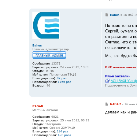
С
Bahus
»
16 май 2
о
о
По теме-то не о
б
щ
Сергей, бумага 
е
отправителя и п
н
и
Считаю, что с эт
е
Bahus
не заключите - о
Главный администратор
Мы, как будто б
Сообщения:
13371
Зарегистрирован:
24 июл 2012, 13:05
В ЛС отвечаю только
Откуда:
Пенза
Мой котел:
Пензенская ТЭЦ-1
Илья Бахталин
Благодарил (а):
87 раз
АСЦ BAXI "Санфо
Поблагодарили:
1755 раз
Подключение к Зонт
Возраст:
46
С
RADAR
»
16 май 
RADAR
о
Местный аксакал
о
делаем как и ран
б
Сообщения:
6821
щ
Зарегистрирован:
25 июл 2012, 00:33
е
Откуда:
г.Кострома
н
Мой котел:
Gepard 23MTV19
и
Благодарил (а):
114 раз
е
Поблагодарили:
423 раза