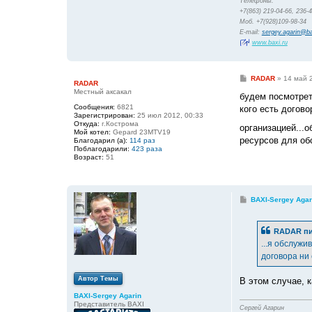
Телефоны:
+7(863) 219-04-66, 236-
Моб. +7(928)109-98-34
E-mail:
sergey.agarin@ba
www.baxi.ru
С
RADAR
»
14 май 
RADAR
о
Местный аксакал
о
будем посмотреть
б
Сообщения:
6821
кого есть догов
щ
Зарегистрирован:
25 июл 2012, 00:33
е
Откуда:
г.Кострома
организацией...
н
Мой котел:
Gepard 23MTV19
и
ресурсов для об
Благодарил (а):
114 раз
е
Поблагодарили:
423 раза
Возраст:
51
С
BAXI-Sergey Agar
о
о
б
RADAR пи
щ
е
...я обслужи
н
договора ни с
и
е
Автор Темы
В этом случае, к
BAXI-Sergey Agarin
Представитель BAXI
Сергей Агарин