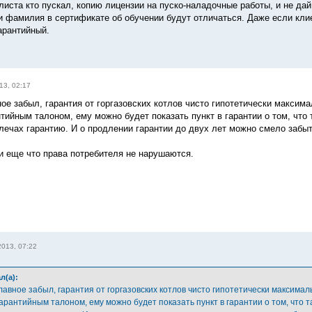
листа кто пускал, копию лицензии на пуско-наладочные работы, и не дай
 и фамилия в сертификате об обучении будут отличаться. Даже если клие
арантийный.
13, 02:17
ое забыл, гарантия от горгазовских котлов чисто гипотетически максима
тийным талоном, ему можно будет показать пункт в гарантии о том, что 
плечах гарантию. И о продлении гарантии до двух лет можно смело забыт
и еще что права потребителя не нарушаются.
2013, 07:22
л(а):
лавное забыл, гарантия от горгазовских котлов чисто гипотетически максимал
арантийным талоном, ему можно будет показать пункт в гарантии о том, что т