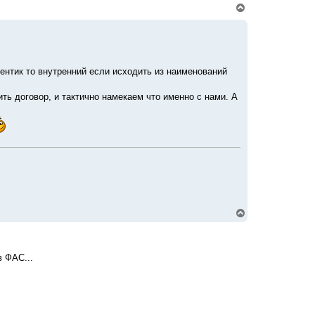
В
е
р
н
у
т
ь
ментик то внутренний если исходить из наименований
с
я
к
ить договор, и тактично намекаем что именно с нами. А
н
а
ч
а
л
у
В
е
р
н
у
в ФАС...
т
ь
с
я
к
н