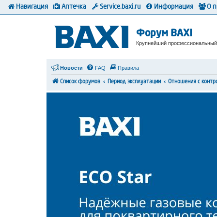
Навигация
Аптечка
Service.baxi.ru
Информация
О 
Форум BAXI
Крупнейший профессиональный
Новости
FAQ
Правила
Список форумов
Период эксплуатации
Отношения с конт