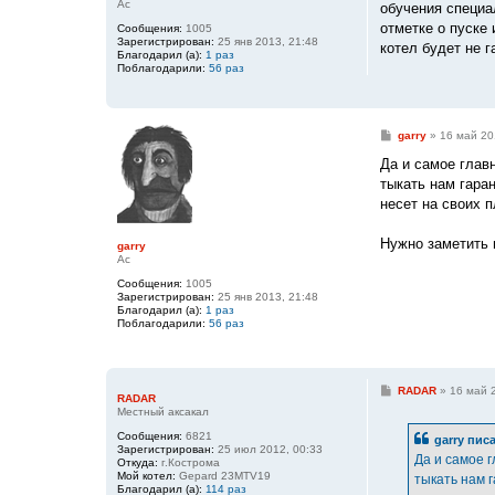
Ас
обучения специа
отметке о пуске
Сообщения:
1005
Зарегистрирован:
25 янв 2013, 21:48
котел будет не г
Благодарил (а):
1 раз
Поблагодарили:
56 раз
С
garry
»
16 май 20
о
о
Да и самое главн
б
тыкать нам гаран
щ
е
несет на своих 
н
и
е
Нужно заметить 
garry
Ас
Сообщения:
1005
Зарегистрирован:
25 янв 2013, 21:48
Благодарил (а):
1 раз
Поблагодарили:
56 раз
С
RADAR
»
16 май 
RADAR
о
Местный аксакал
о
б
Сообщения:
6821
garry писа
щ
Зарегистрирован:
25 июл 2012, 00:33
е
Да и самое г
Откуда:
г.Кострома
н
Мой котел:
Gepard 23MTV19
тыкать нам г
и
Благодарил (а):
114 раз