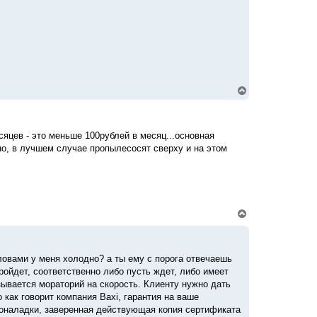
у
В
е
р
н
у
есяцев - это меньше 100рублей в месяц...основная
т
чно, в лучшем случае пропылесосят сверху и на этом
ь
с
я
к
н
а
ч
В
а
е
л
р
у
н
у
словами у меня холодно? а ты ему с порога отвечаешь
т
пройдет, соответственно либо пусть ждет, либо имеет
ь
с
зывается мораторий на скорость. Клиенту нужно дать
я
 как говорит компания Baxi, гарантия на ваше
к
сконаладки, заверенная действующая копия сертификата
н