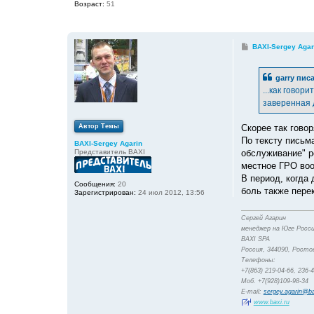
Возраст:
51
С
BAXI-Sergey Agar
о
о
б
garry писа
щ
е
...как говор
н
заверенная 
и
е
Автор Темы
Скорее так говор
По тексту письма
BAXI-Sergey Agarin
Представитель BAXI
обслуживание" р
местное ГРО воо
В период, когда 
Сообщения:
20
боль также пере
Зарегистрирован:
24 июл 2012, 13:56
Сергей Агарин
менеджер на Юге Росси
BAXI SPA
Россия, 344090, Ростов
Телефоны:
+7(863) 219-04-66, 236-
Моб. +7(928)109-98-34
E-mail:
sergey.agarin@ba
www.baxi.ru