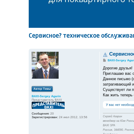
Сервисное? техническое обслуживан
Сервисное
С
BAXI-Sergey Agar
о
о
Дорогие друзья!
б
Приглашаю вас о
щ
е
Данное письмо (
н
затрагивающий и
и
е
Автор Темы
Существует ли п
Как жить теперь
BAXI-Sergey Agarin
Представитель BAXI
У вас нет необхо
Сообщения:
20
Сергей Агарин
Зарегистрирован:
24 июл 2012, 13:56
менеджер на Юге Росси
BAXI SPA
Россия, 344090, Ростов