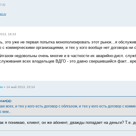
47-51
xi.ru
2013, 18:24
, это уже не первая попытка монополизировать этот рынок...я обслуживаю
ор с коммерческими организациями, и тех у кого вообще нет договора ни
облгазом недовольны очень многие и в частности их аварийно-дисп. слу
служивания всех владельцев ВДГО - это давно свершившийся факт...врем
in
»
14 май 2013, 23:14
сал(а):
ваю всех, и тех у кого есть договор с облгазом, и тех у кого есть договор с ко
 кем...
ак я понимаю, клиент, он же абонент, дважды попадает на деньги? Т.е. д