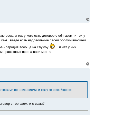
В
е
р
н
у
 всех, и тех у кого есть договор с облгазом, и тех у
т
 с кем...везде есть недовольные своей обслуживающей
ь
с
жба - пародия вообще на службу
...и нет у них
я
к
я расставит все на свои места...
н
а
ч
В
а
е
л
р
у
н
у
т
ь
с
ммерческими организациями, и тех у кого вообще нет
я
к
н
а
оговор с горгазом, и с вами?
ч
а
л