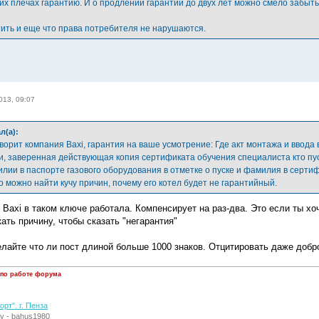
их плечах гарантию. И о продлении гарантии до двух лет можно смело забыть
ить и еще что права потребителя не нарушаются.
013, 09:07
л(а):
говорит компания Baxi, гарантия на ваше усмотрение: Где акт монтажа и ввода
и, заверенная действующая копия сертификата обучения специалиста кто пус
илии в паспорте газового оборудования в отметке о пуске и фамилия в сертиф
о можно найти кучу причин, почему его котел будет не гарантийный.
 Baxi в таком ключе работала. Компенсирует на раз-два. Это если ты х
ать причину, чтобы сказать "негарантия"
елайте что ли пост длиной больше 1000 знаков. Отцитировать даже добро
 по работе форума
рт". г. Пенза
у - bahus1980