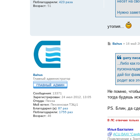
е
несет на сво
Поблагодарили:
423 раза
Возраст:
51
Нужно замет
утопия...
С
Bahus
»
16 май 2
о
о
б
garry писа
щ
е
...Либо как 
н
пусконаладк
и
е
дай бог фам
Bahus
Главный администратор
родит все эт
Не помню, чтобы
Сообщения:
13371
тогда будешь иск
Зарегистрирован:
24 июл 2012, 13:05
Откуда:
Пенза
Мой котел:
Пензенская ТЭЦ-1
PS. Блин, да сд
Благодарил (а):
87 раз
Поблагодарили:
1755 раз
Возраст:
46
В ЛС отвечаю только
Илья Бахталин
АСЦ BAXI "Санфо
Подключение к Зонт