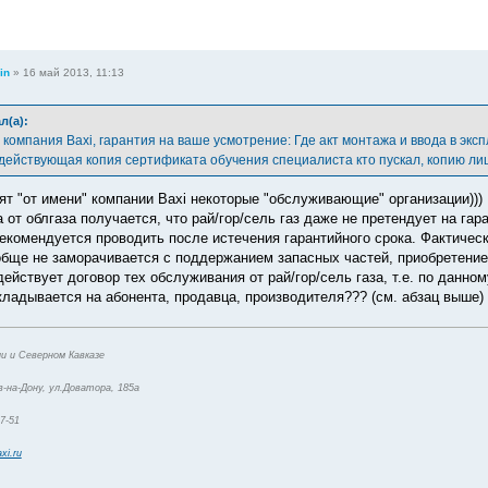
in
»
16 май 2013, 11:13
л(а):
ит компания Baxi, гарантия на ваше усмотрение: Где акт монтажа и ввода в экс
действующая копия сертификата обучения специалиста кто пускал, копию лиц
ят "от имени" компании Baxi некоторые "обслуживающие" организации)))
 от облгаза получается, что рай/гор/сель газ даже не претендует на га
екомендуется проводить после истечения гарантийного срока. Фактичес
бще не заморачивается с поддержанием запасных частей, приобретение
действует договор тех обслуживания от рай/гор/сель газа, т.е. по данно
кладывается на абонента, продавца, производителя??? (см. абзац выше)
и и Северном Кавказе
-на-Дону, ул.Доватора, 185а
47-51
xi.ru