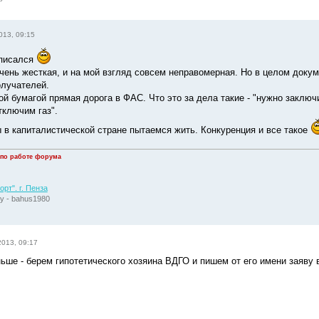
013, 09:15
тписался
очень жесткая, и на мой взгляд совсем неправомерная. Но в целом доку
олучателей.
ой бумагой прямая дорога в ФАС. Что это за дела такие - "нужно заключ
тключим газ".
ы в капиталистической стране пытаемся жить. Конкуренция и все такое
 по работе форума
рт". г. Пенза
у - bahus1980
2013, 09:17
ьше - берем гипотетического хозяина ВДГО и пишем от его имени заяву 