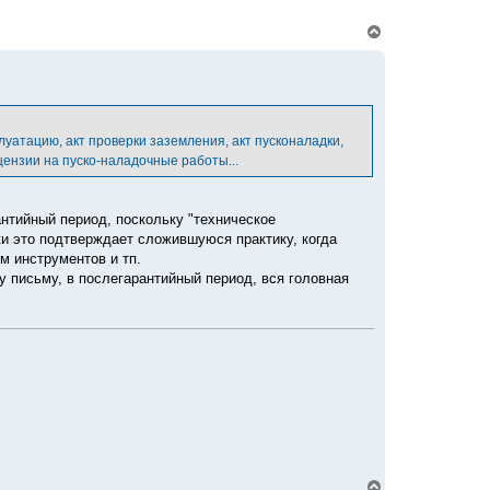
а
ч
В
а
е
л
р
у
н
у
т
ь
с
плуатацию, акт проверки заземления, акт пусконаладки,
я
ензии на пуско-наладочные работы...
к
н
а
ч
рантийный период, поскольку "техническое
а
ки это подтверждает сложившуюся практику, когда
л
м инструментов и тп.
у
му письму, в послегарантийный период, вся головная
В