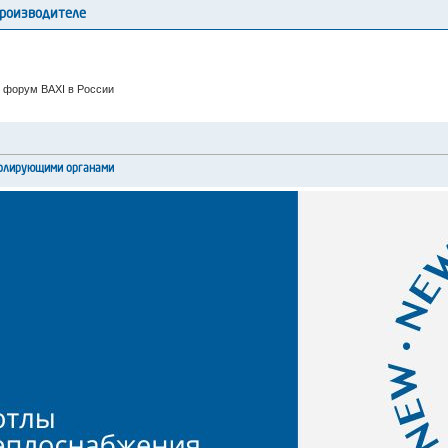
производителе
 форум BAXI в России
ролирующими органами