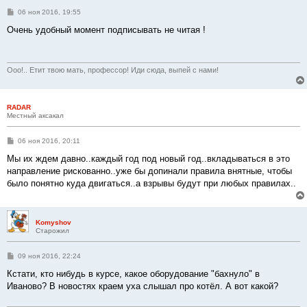
С
06 ноя 2016, 19:55
о
о
Очень удобный момент подписывать не читая !
б
щ
е
н
и
Ооо!.. Етит твою мать, профессор! Иди сюда, выпей с нами!
е
RADAR
Местный аксакал
С
06 ноя 2016, 20:11
о
о
Мы их ждем давно..каждый год под новый год..вкладываться в это
б
направление рискованно..уже бы допинали правила внятные, чтобы
щ
е
было понятно куда двигаться..а взрывы будут при любых правилах..
н
и
е
Komyshov
Старожил
С
09 ноя 2016, 22:24
о
о
Кстати, кто нибудь в курсе, какое оборудование "бахнуло" в
б
Иваново? В новостях краем уха слышал про котёл. А вот какой?
щ
е
н