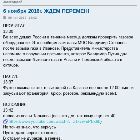
Завсегдатай
6 ноября 2016г. ЖДЕМ ПЕРЕМЕН!
С
06 ноя 2016, 14:42
о
о
ПРОЧИТАЛ:
б
13:00
щ
е
Во всех домах России в течение месяца должны проверить газовое
н
оборудование. Это сообщил замглавы МЧС Владимир Степанов
и
е
после взрыва газа в Иванове. Представитель министерства
напомнил о поручении президента, которое Владимир Путин дал
после взрывов бытового газа в Рязани и Тюменской области в
октябре.
НАЛИЛ:
13:37
Фужер шампанского, в выходной на Кавказе все после 12:00 пьют и
закусывают (фанагория, брюр, розовое, рекомендую всем).
ВСПОМНИЛ:
13:42
слова из песни Талькова (ссылка для тех кому еще нет 40
https://www.youtube.com/watch?v=a1kvwmPBx9k
)
Но точно знаю, что вернусь
Пусть даже через сто веков
В страну не дураков, а гениев.