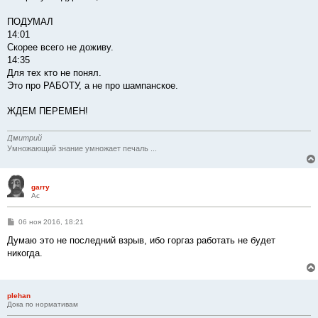
ПОДУМАЛ
14:01
Скорее всего не доживу.
14:35
Для тех кто не понял.
Это про РАБОТУ, а не про шампанское.
ЖДЕМ ПЕРЕМЕН!
Дмитрий
Умножающий знание умножает печаль ...
garry
Ас
С
06 ноя 2016, 18:21
о
о
Думаю это не последний взрыв, ибо горгаз работать не будет
б
никогда.
щ
е
н
и
е
plehan
Дока по нормативам