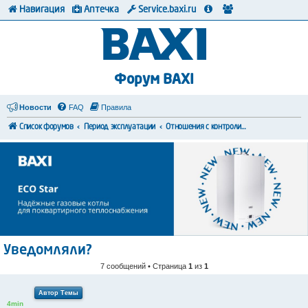
Навигация
Аптечка
Service.baxi.ru
Форум BAXI
Новости
FAQ
Правила
Список форумов
Период эксплуатации
Отношения с контролирующими органами
Уведомляли?
7 сообщений • Страница
1
из
1
Автор Темы
4min