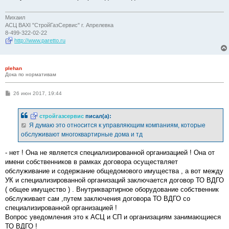
е
н
и
Михаил
е
АСЦ BAXI "СтройГазСервис" г. Апрелевка
8-499-322-02-22
http://www.paretto.ru
plehan
Дока по нормативам
С
26 июн 2017, 19:44
о
о
б
стройгазсервис
писал(а):
щ
е
Я думаю это относится к управляющим компаниям, которые
н
обслуживают многоквартирные дома и тд
и
е
- нет ! Она не является специализированной организацией ! Она от
имени собственников в рамках договора осуществляет
обслуживание и содержание общедомового имущества , а вот между
УК и специализированной организаций заключается договор ТО ВДГО
( общее имущество ) . Внутриквартирное оборудование собственник
обслуживает сам ,путем заключения договора ТО ВДГО со
специализированной организацией !
Вопрос уведомления это к АСЦ и СП и организациям занимающиеся
ТО ВДГО !