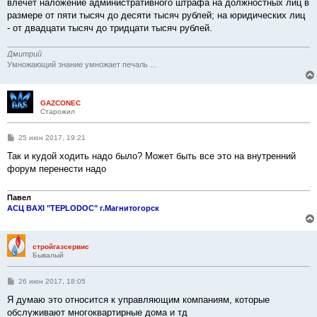
влечет наложение административного штрафа на должностных лиц в
размере от пяти тысяч до десяти тысяч рублей; на юридических лиц
- от двадцати тысяч до тридцати тысяч рублей.
Дмитрий
Умножающий знание умножает печаль ...
GAZCONEC
Старожил
С
25 июн 2017, 19:21
о
о
Так и кудой ходить надо было? Может быть все это на внутренний
б
форум перенести надо
щ
е
н
и
Павел
е
АСЦ BAXI "TEPLODOC" г.Магнитогорск
стройгазсервис
Бывалый
С
26 июн 2017, 18:05
о
о
Я думаю это относится к управляющим компаниям, которые
б
обслуживают многоквартирные дома и тд
щ