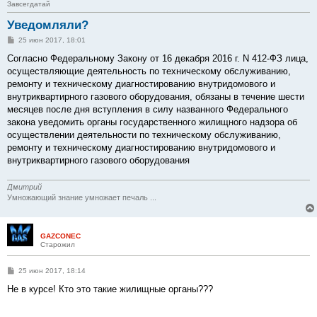
Завсегдатай
Уведомляли?
С
25 июн 2017, 18:01
о
о
Согласно Федеральному Закону от 16 декабря 2016 г. N 412-ФЗ лица,
б
осуществляющие деятельность по техническому обслуживанию,
щ
е
ремонту и техническому диагностированию внутридомового и
н
внутриквартирного газового оборудования, обязаны в течение шести
и
е
месяцев после дня вступления в силу названного Федерального
закона уведомить органы государственного жилищного надзора об
осуществлении деятельности по техническому обслуживанию,
ремонту и техническому диагностированию внутридомового и
внутриквартирного газового оборудования
Дмитрий
Умножающий знание умножает печаль ...
GAZCONEC
Старожил
С
25 июн 2017, 18:14
о
о
Не в курсе! Кто это такие жилищные органы???
б
щ
е