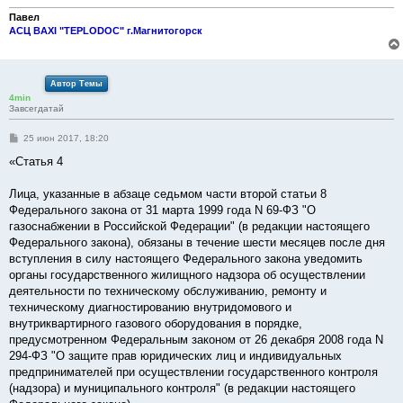
н
и
Павел
е
АСЦ BAXI "TEPLODOC" г.Магнитогорск
Автор Темы
4min
Завсегдатай
С
25 июн 2017, 18:20
о
о
«Статья 4
б
щ
е
Лица, указанные в абзаце седьмом части второй статьи 8
н
Федерального закона от 31 марта 1999 года N 69-ФЗ "О
и
е
газоснабжении в Российской Федерации" (в редакции настоящего
Федерального закона), обязаны в течение шести месяцев после дня
вступления в силу настоящего Федерального закона уведомить
органы государственного жилищного надзора об осуществлении
деятельности по техническому обслуживанию, ремонту и
техническому диагностированию внутридомового и
внутриквартирного газового оборудования в порядке,
предусмотренном Федеральным законом от 26 декабря 2008 года N
294-ФЗ "О защите прав юридических лиц и индивидуальных
предпринимателей при осуществлении государственного контроля
(надзора) и муниципального контроля" (в редакции настоящего