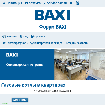
Навигация
Аптечка
Service.baxi.ru
Форум BAXI
Новости
FAQ
Правила
Список форумов
Административный раздел
Беседка-болталка
Газовые котлы в квартирах
4 сообщения • Страница
1
из
1
Автор Темы
rlklin