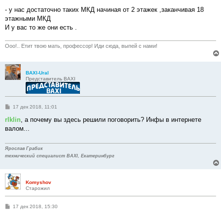
и
е
- у нас достаточно таких МКД начиная от 2 этажек ,заканчивая 18
этажными МКД
И у вас то же они есть .
Ооо!.. Етит твою мать, профессор! Иди сюда, выпей с нами!
BAXI-Ural
Представитель BAXI
С
17 дек 2018, 11:01
о
о
rlklin
, а почему вы здесь решили поговорить? Инфы в интернете
б
валом...
щ
е
н
и
Ярослав Грабик
е
технический специалист BAXI, Екатеринбург
Komyshov
Старожил
С
17 дек 2018, 15:30
о
о