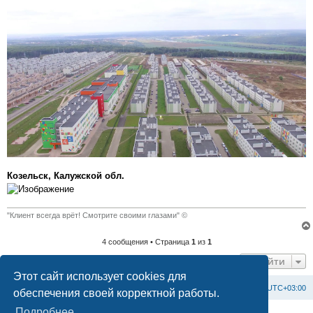
Козельск, Калужской обл.
"Клиент всегда врёт! Смотрите своими глазами" ©
4 сообщения • Страница
1
из
1
Перейти
Этот сайт использует cookies для
Список форумов
С
в
я
з
а
т
ь
с
я
с
а
д
м
и
н
и
с
т
р
а
ц
и
е
й
Часовой пояс:
UTC+03:00
обеспечения своей корректной работы.
Подробнее
Создано на основе
phpBB
® Forum Software © phpBB Limited