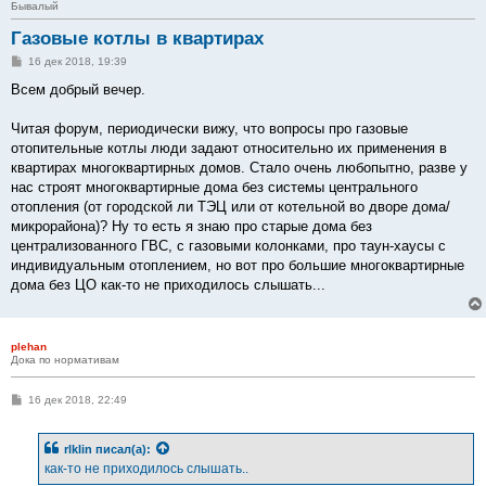
Бывалый
Газовые котлы в квартирах
С
16 дек 2018, 19:39
о
о
Всем добрый вечер.
б
щ
е
Читая форум, периодически вижу, что вопросы про газовые
н
отопительные котлы люди задают относительно их применения в
и
е
квартирах многоквартирных домов. Стало очень любопытно, разве у
нас строят многоквартирные дома без системы центрального
отопления (от городской ли ТЭЦ или от котельной во дворе дома/
микрорайона)? Ну то есть я знаю про старые дома без
централизованного ГВС, с газовыми колонками, про таун-хаусы с
индивидуальным отоплением, но вот про большие многоквартирные
дома без ЦО как-то не приходилось слышать...
plehan
Дока по нормативам
С
16 дек 2018, 22:49
о
о
б
rlklin
писал(а):
щ
е
как-то не приходилось слышать..
н