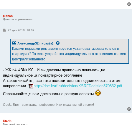
е
н
и
е
plehan
Дока по нормативам
С
27 дек 2018, 18:02
о
о
б
Александр32
писал(а):
щ
е
Какими нормами регламентируется установка газовых котлов в
н
квартирах? То есть устройство индивидуального отопления взамен
и
е
централизованного
- ЖК г.4 ФЗ№190 . И вы должны правильно понимать ,не
индивидуальное ,а поквартирное отопление .
А также читайте , все таки положительные подвижки есть в этом
направлении .
http://doc.ksrf.ru/decision/KSRFDecision370832.pdf
Спрашивайте ,я вам досконально разжую аспекты
Ооо!.. Етит твою мать, профессор! Иди сюда, выпей с нами!
Starik
Местный аксакал