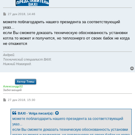
С
27 дек 2018, 14:46
о
о
можете поблагодарить нашего президента за соответствующий
б
указ...
щ
е
если Вы сможете доказать техническую обоснованность установки
н
котла то может и получится, но теплоэнерго от своих бабок не когда
и
е
не откажется
Андрей.
Технический специалист BAXI.
Нижний Новгород.
Автор Темы
Александр32
Забегающий
С
27 дек 2018, 15:30
о
о
б
BAXI - Volga
писал(а):
щ
е
можете поблагодарить нашего президента за соответствующий
н
указ...
и
е
если Вы сможете доказать техническую обоснованность установки
котла то может и получится, но теплоэнерго от своих бабок не когда