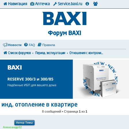
Навигация
Аптечка
Service.baxi.ru
Форум BAXI
Новости
FAQ
Правила
Список форумов
Период эксплуатации
Отношения с контролирующими органами
инд. отопление в квартире
8 сообщений • Страница
1
из
1
Автор Темы
Александр32