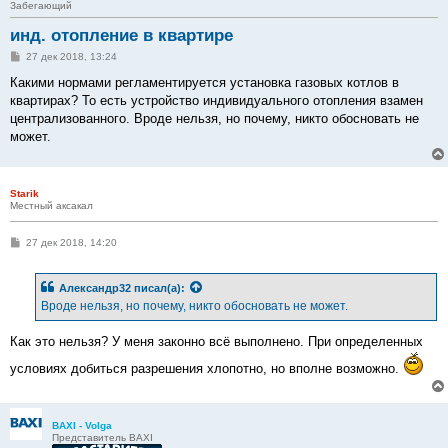
Забегающий
инд. отопление в квартире
С
27 дек 2018, 13:24
о
о
Какими нормами регламентируется установка газовых котлов в
б
квартирах? То есть устройство индивидуального отопления взамен
щ
е
централизованного. Вроде нельзя, но почему, никто обосновать не
н
может.
и
е
Starik
Местный аксакал
С
27 дек 2018, 14:20
о
о
б
Александр32
писал(а):
щ
е
Вроде нельзя, но почему, никто обосновать не может.
н
и
е
Как это нельзя? У меня законно всё выполнено. При определенных
условиях добиться разрешения хлопотно, но вполне возможно.
BAXI - Volga
Представитель BAXI