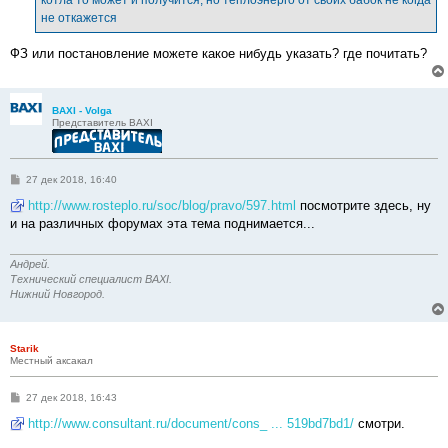
не откажется
ФЗ или постановление можете какое нибудь указать? где почитать?
BAXI - Volga
Представитель BAXI
С
27 дек 2018, 16:40
о
о
http://www.rosteplo.ru/soc/blog/pravo/597.html
посмотрите здесь, ну
б
и на различных форумах эта тема поднимается...
щ
е
н
и
Андрей.
е
Технический специалист BAXI.
Нижний Новгород.
Starik
Местный аксакал
С
27 дек 2018, 16:43
о
о
http://www.consultant.ru/document/cons_ ... 519bd7bd1/
смотри.
б
щ