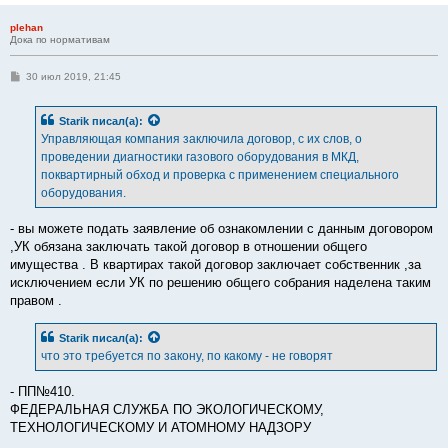
plehan
Дока по нормативам
С
30 июл 2019, 21:45
о
о
б
Starik
писал(а):
щ
е
Управляющая компания заключила договор, с их слов, о
н
проведении диагностики газового оборудования в МКД,
и
е
поквартирный обход и проверка с применением специального
оборудования.
- вы можете подать заявление об ознакомлении с данным договором
,УК обязана заключать такой договор в отношении общего
имущества . В квартирах такой договор заключает собственник ,за
исключением если УК по решению общего собрания наделена таким
правом .
Starik
писал(а):
что это требуется по закону, по какому - не говорят
- ПП№410.
ФЕДЕРАЛЬНАЯ СЛУЖБА ПО ЭКОЛОГИЧЕСКОМУ,
ТЕХНОЛОГИЧЕСКОМУ И АТОМНОМУ НАДЗОРУ