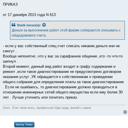
ПРИКАЗ
от 17 декабря 2013 года N 613
Starik
писал(а):
Деньги за выполнение работ этой фирме собираются списывать с
общедомового счета.
- если у вас собственный спец счет списать никакие деньги они не
смогут .
Вообще непонятно ,что у вас за сарафанное общение ,кто -то что-то
шепнул .
Второй момент, данный вид работ входит в графу содержание и
ремонт ,если такое диагностирование не предусмотрено договором
оказания услуг ,УК обращается к собственникам о проведении
общего собрания для определения платы за такое диагностирование
. Если не ошибаюсь, то диагностирование должно проводиться в
отношении инженерных сетей общего имущества если ему более 30
лет . Лучше уточнить или почитать приказ.
Ооо!.. Етит твою мать, профессор! Иди сюда, выпей с нами!
Автор Темы