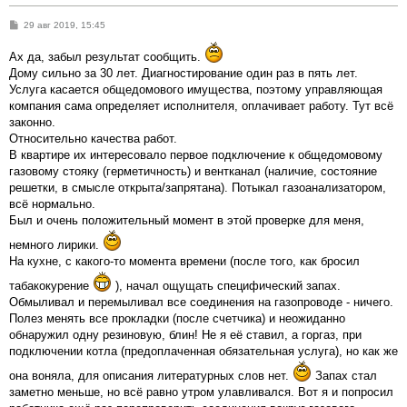
С
29 авг 2019, 15:45
о
о
Ах да, забыл результат сообщить.
б
щ
Дому сильно за 30 лет. Диагностирование один раз в пять лет.
е
Услуга касается общедомового имущества, поэтому управляющая
н
и
компания сама определяет исполнителя, оплачивает работу. Тут всё
е
законно.
Относительно качества работ.
В квартире их интересовало первое подключение к общедомовому
газовому стояку (герметичность) и вентканал (наличие, состояние
решетки, в смысле открыта/запрятана). Потыкал газоанализатором,
всё нормально.
Был и очень положительный момент в этой проверке для меня,
немного лирики.
На кухне, с какого-то момента времени (после того, как бросил
табакокурение
), начал ощущать специфический запах.
Обмыливал и перемыливал все соединения на газопроводе - ничего.
Полез менять все прокладки (после счетчика) и неожиданно
обнаружил одну резиновую, блин! Не я её ставил, а горгаз, при
подключении котла (предоплаченная обязательная услуга), но как же
она воняла, для описания литературных слов нет.
Запах стал
заметно меньше, но всё равно утром улавливался. Вот я и попросил