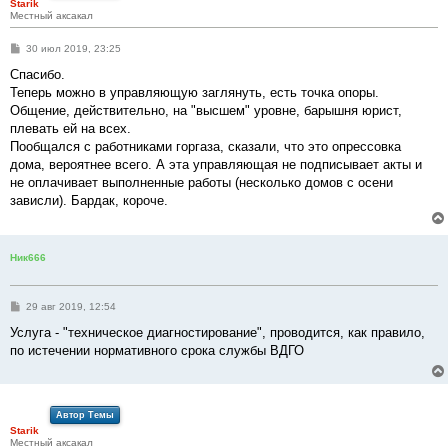
Starik
Местный аксакал
С
30 июл 2019, 23:25
о
о
Спасибо.
б
Теперь можно в управляющую заглянуть, есть точка опоры.
щ
е
Общение, действительно, на "высшем" уровне, барышня юрист,
н
плевать ей на всех.
и
е
Пообщался с работниками горгаза, сказали, что это опрессовка
дома, вероятнее всего. А эта управляющая не подписывает акты и
не оплачивает выполненные работы (несколько домов с осени
зависли). Бардак, короче.
Ник666
С
29 авг 2019, 12:54
о
о
Услуга - "техническое диагностирование", проводится, как правило,
б
по истечении нормативного срока службы ВДГО
щ
е
н
и
е
Автор Темы
Starik
Местный аксакал