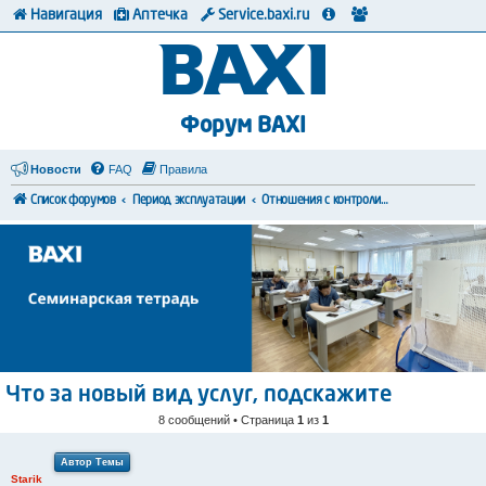
Навигация
Аптечка
Service.baxi.ru
Форум BAXI
Новости
FAQ
Правила
Список форумов
Период эксплуатации
Отношения с контролирующими органами
Что за новый вид услуг, подскажите
8 сообщений • Страница
1
из
1
Автор Темы
Starik