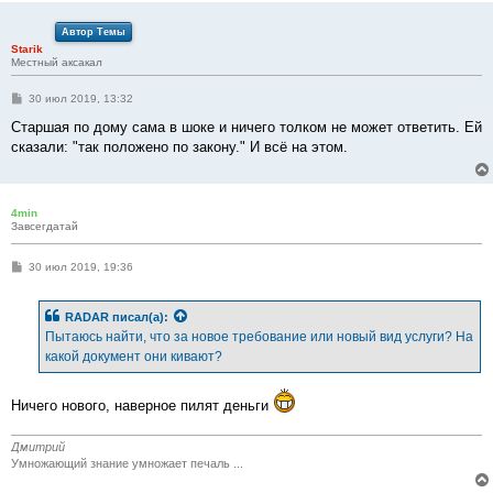
и
е
Автор Темы
Starik
Местный аксакал
С
30 июл 2019, 13:32
о
о
Старшая по дому сама в шоке и ничего толком не может ответить. Ей
б
сказали: "так положено по закону." И всё на этом.
щ
е
н
и
е
4min
Завсегдатай
С
30 июл 2019, 19:36
о
о
б
RADAR
писал(а):
щ
е
Пытаюсь найти, что за новое требование или новый вид услуги? На
н
какой документ они кивают?
и
е
Ничего нового, наверное пилят деньги
Дмитрий
Умножающий знание умножает печаль ...