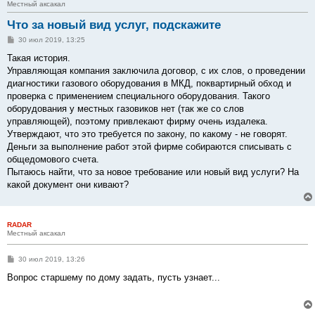
Местный аксакал
Что за новый вид услуг, подскажите
С
30 июл 2019, 13:25
о
о
Такая история.
б
Управляющая компания заключила договор, с их слов, о проведении
щ
е
диагностики газового оборудования в МКД, поквартирный обход и
н
проверка с применением специального оборудования. Такого
и
е
оборудования у местных газовиков нет (так же со слов
управляющей), поэтому привлекают фирму очень издалека.
Утверждают, что это требуется по закону, по какому - не говорят.
Деньги за выполнение работ этой фирме собираются списывать с
общедомового счета.
Пытаюсь найти, что за новое требование или новый вид услуги? На
какой документ они кивают?
RADAR
Местный аксакал
С
30 июл 2019, 13:26
о
о
Вопрос старшему по дому задать, пусть узнает...
б
щ
е
н