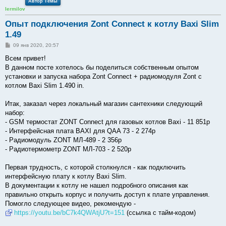
Автор Темы
lermilov
Опыт подключения Zont Connect к котлу Baxi Slim
1.49
С
09 янв 2020, 20:57
о
о
Всем привет!
б
В данном посте хотелось бы поделиться собственным опытом
щ
е
установки и запуска набора Zont Connect + радиомодуля Zont с
н
котлом Baxi Slim 1.490 in.
и
е
Итак, заказал через локальный магазин сантехники следующий
набор:
- GSM термостат ZONT Connect для газовых котлов Baxi - 11 851р
- Интерфейсная плата BAXI для QAA 73 - 2 274р
- Радиомодуль ZONT МЛ-489 - 2 356р
- Радиотермометр ZONT МЛ-703 - 2 520р
Первая трудность, с которой столкнулся - как подключить
интерфейсную плату к котлу Baxi Slim.
В документации к котлу не нашел подробного описания как
правильно открыть корпус и получить доступ к плате управления.
Помогло следующее видео, рекомендую -
https://youtu.be/bC7k4QWAtjU?t=151
(ссылка с тайм-кодом)