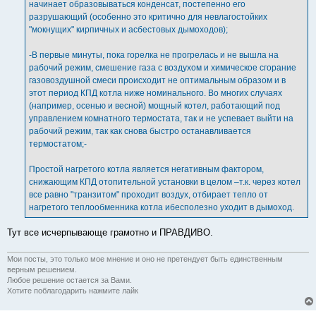
начинает образовываться конденсат, постепенно его
разрушающий (особенно это критично для невлагостойких
"мокнущих" кирпичных и асбестовых дымоходов);
-В первые минуты, пока горелка не прогрелась и не вышла на
рабочий режим, смешение газа с воздухом и химическое сгорание
газовоздушной смеси происходит не оптимальным образом и в
этот период КПД котла ниже номинального. Во многих случаях
(например, осенью и весной) мощный котел, работающий под
управлением комнатного термостата, так и не успевает выйти на
рабочий режим, так как снова быстро останавливается
термостатом;-
Простой нагретого котла является негативным фактором,
снижающим КПД отопительной установки в целом –т.к. через котел
все равно "транзитом" проходит воздух, отбирает тепло от
нагретого теплообменника котла ибесполезно уходит в дымоход.
Тут все исчерпывающе грамотно и ПРАВДИВО.
Мои посты, это только мое мнение и оно не претендует быть единственным
верным решением.
Любое решение остается за Вами.
Хотите поблагодарить нажмите лайк