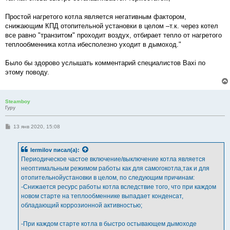
Простой нагретого котла является негативным фактором,
снижающим КПД отопительной установки в целом –т.к. через котел
все равно "транзитом" проходит воздух, отбирает тепло от нагретого
теплообменника котла ибесполезно уходит в дымоход."
Было бы здорово услышать комментарий специалистов Baxi по
этому поводу.
Steamboy
Гуру
С
13 янв 2020, 15:08
о
о
б
lermilov
писал(а):
щ
е
Периодическое частое включение/выключение котла является
н
неоптимальным режимом работы как для самогокотла,так и для
и
е
отопительнойустановки в целом, по следующим причинам:
-Снижается ресурс работы котла вследствие того, что при каждом
новом старте на теплообменнике выпадает конденсат,
обладающий коррозионной активностью;
-При каждом старте котла в быстро остывающем дымоходе