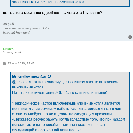
змеевика БКН через теплообменник котла.
вот с этого места поподробнее... с чего это Вы взяли?
Андрей.
Технический специалист BAXI.
Нижний Новгород.
junkies
Завсегдатай
С
17 янв 2020, 14:45
о
о
б
lermilov
писал(а):
щ
е
@junkies, я так понимаю смущает слишком частые включения/
н
выключения котла.
и
е
Цитата из документация ZONT (ссылку приводил выше):
"Периодическое частое включение/выключение котла является
неоптимальным режимом работы как для самогокотла,так и для
отопительнойустановки в целом, по следующим причинам:
-Снижается ресурс работы котла вследствие того, что при каждом
новом старте на теплообменнике выпадает конденсат,
обладающий коррозионной активностью;