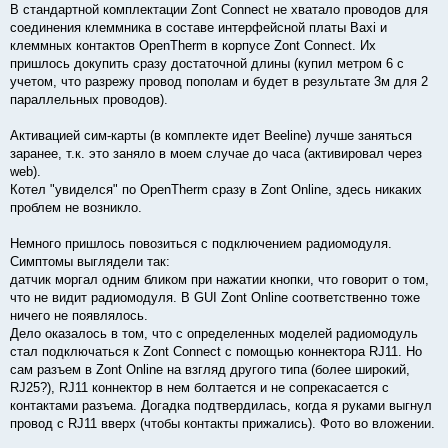
В стандартной комплектации Zont Connect не хватало проводов для
соединения клеммника в составе интерфейсной платы Baxi и
клеммных контактов OpenTherm в корпусе Zont Connect. Их
пришлось докупить сразу достаточной длины (купил метром 6 с
учетом, что разрежу провод пополам и будет в результате 3м для 2
параллельных проводов).
Активацией сим-карты (в комплекте идет Beeline) лучше заняться
заранее, т.к. это заняло в моем случае до часа (активировал через
web).
Котел "увиделся" по OpenTherm сразу в Zont Online, здесь никаких
проблем не возникло.
Немного пришлось повозиться с подключением радиомодуля.
Симптомы выглядели так:
датчик моргал одним бликом при нажатии кнопки, что говорит о том,
что не видит радиомодуля. В GUI Zont Online соответственно тоже
ничего не появлялось.
Дело оказалось в том, что с определенных моделей радиомодуль
стал подключаться к Zont Connect с помощью коннектора RJ11. Но
сам разъем в Zont Online на взгляд другого типа (более широкий,
RJ25?), RJ11 коннектор в нем болтается и не сопрекасается с
контактами разъема. Догадка подтвердилась, когда я руками выгнул
провод с RJ11 вверх (чтобы контакты прижались). Фото во вложении.