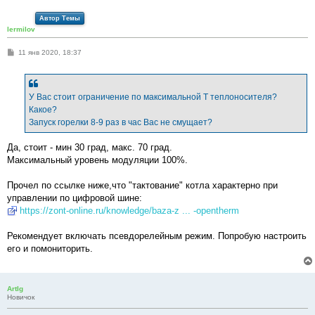
Автор Темы
lermilov
С
11 янв 2020, 18:37
о
о
б
щ
е
У Вас стоит ограничение по максимальной Т теплоносителя?
н
Какое?
и
е
Запуск горелки 8-9 раз в час Вас не смущает?
Да, стоит - мин 30 град, макс. 70 град.
Максимальный уровень модуляции 100%.
Прочел по ссылке ниже,что "тактование" котла характерно при
управлении по цифровой шине:
https://zont-online.ru/knowledge/baza-z ... -opentherm
Рекомендует включать псевдорелейным режим. Попробую настроить
его и помониторить.
ArtIg
Новичок