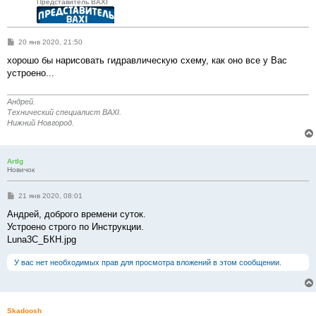
Представитель BAXI
С
20 янв 2020, 21:50
о
о
хорошо бы нарисовать гидравлическую схему, как оно все у Вас
б
устроено...
щ
е
н
и
Андрей.
е
Технический специалист BAXI.
Нижний Новгород.
ArtIg
Новичок
С
21 янв 2020, 08:01
о
о
Андрей, доброго времени суток.
б
Устроено строго по Инструкции.
щ
е
Luna3C_БКН.jpg
н
и
У вас нет необходимых прав для просмотра вложений в этом сообщении.
е
Skadoosh