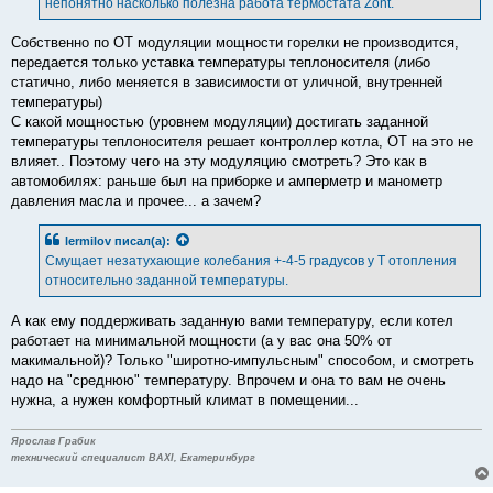
непонятно насколько полезна работа термостата Zont.
Собственно по ОТ модуляции мощности горелки не производится,
передается только уставка температуры теплоносителя (либо
статично, либо меняется в зависимости от уличной, внутренней
температуры)
С какой мощностью (уровнем модуляции) достигать заданной
температуры теплоносителя решает контроллер котла, ОТ на это не
влияет.. Поэтому чего на эту модуляцию смотреть? Это как в
автомобилях: раньше был на приборке и амперметр и манометр
давления масла и прочее... а зачем?
lermilov
писал(а):
Смущает незатухающие колебания +-4-5 градусов у T отопления
относительно заданной температуры.
А как ему поддерживать заданную вами температуру, если котел
работает на минимальной мощности (а у вас она 50% от
макимальной)? Только "широтно-импульсным" способом, и смотреть
надо на "среднюю" температуру. Впрочем и она то вам не очень
нужна, а нужен комфортный климат в помещении...
Ярослав Грабик
технический специалист BAXI, Екатеринбург