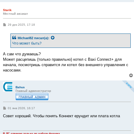
Starik
Местный аксакал
С
29 дек 2025, 17:18
о
о
б
Michael82
писал(а):
щ
е
Что может быть?
н
и
е
А сам что думаешь?
Может расцепишь (только правильно) котел с Baxi Connect+ для
начала, посмотришь справится ли котел без внешнего управления с
насосами.
Bahus
Главный администратор
С
01 янв 2026, 16:17
о
о
Совет хороший. Чтобы понять Коннект ерундит или плата котла
б
щ
е
н
и
В ЛС отвечаю только по работе форума