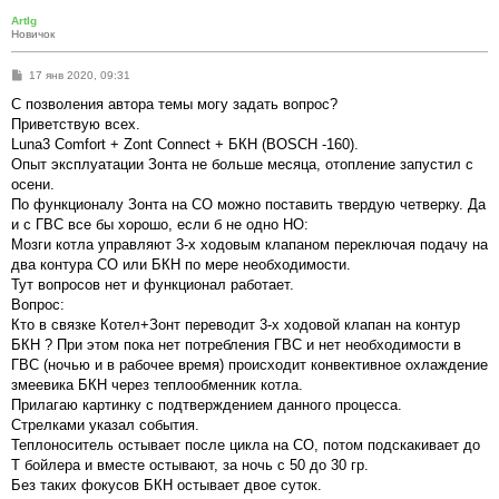
ArtIg
Новичок
С
17 янв 2020, 09:31
о
о
С позволения автора темы могу задать вопрос?
б
Приветствую всех.
щ
е
Luna3 Comfort + Zont Connect + БКН (BOSCH -160).
н
Опыт эксплуатации Зонта не больше месяца, отопление запустил с
и
е
осени.
По функционалу Зонта на СО можно поставить твердую четверку. Да
и с ГВС все бы хорошо, если б не одно НО:
Мозги котла управляют 3-х ходовым клапаном переключая подачу на
два контура СО или БКН по мере необходимости.
Тут вопросов нет и функционал работает.
Вопрос:
Кто в связке Котел+Зонт переводит 3-х ходовой клапан на контур
БКН ? При этом пока нет потребления ГВС и нет необходимости в
ГВС (ночью и в рабочее время) происходит конвективное охлаждение
змеевика БКН через теплообменник котла.
Прилагаю картинку с подтверждением данного процесса.
Стрелками указал события.
Теплоноситель остывает после цикла на СО, потом подскакивает до
Т бойлера и вместе остывают, за ночь с 50 до 30 гр.
Без таких фокусов БКН остывает двое суток.