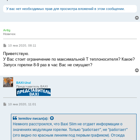
У вас нет необходимых прав для просмотра вложений в этом сообщении.
ArtIg
Новичок
С
10 янв 2020, 08:11
о
о
Приветствую.
б
У Вас стоит ограничение по максимальной Т теплоносителя? Какое?
щ
е
Запуск горелки 8-9 раз в час Вас не смущает?
н
и
е
BAXI-Ural
Представитель BAXI
С
10 янв 2020, 11:01
о
о
б
lermilov
писал(а):
щ
е
Немного расстроился, что Baxi Slim не отдает информации о
н
значениях модуляции горелки. Только "работает", не "работает"
и
е
(это видно по красным линиям под первым графиком). Отсюда