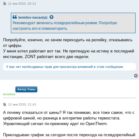
С
11 янв 2020, 20:13
о
о
б
lermilov
писал(а):
щ
е
Рекомендует включать псевдорелейным режим. Попробую
н
настроить его и помониторить.
и
е
Попробуйте, конечно, но зачем переходить на релейку, отказываясь
от цифры.
У меня котел работает вот так. Не претендую на истину в последней
инстанции, ZONT работает всего две недели.
У вас нет необходимых прав для просмотра вложений в этом сообщении.
Автор Темы
lermilov
С
12 янв 2020, 21:41
о
о
А почему отказаться от шины? Я так понимаю, все тоже самое, что с
б
цифровой шиной, но разница в алгоритме работы термостата.
щ
е
Управляющий сигнал по-прежнему идет по OpenTherm.
н
и
е
Прикладываю график за сегодня после перехода на псевдорелейный