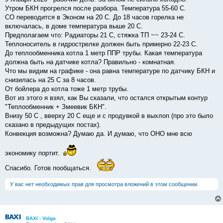
Утром БКН прогрелся после разбора. Температура 55-60 С.
СО переводится в Эконом на 20 С. До 18 часов горелка не
включалась, в доме температура выше 20 С.
Предполагаем что: Радиаторы 21 С, стяжка ТП ~~ 23-24 C.
Теплоноситель в гидрострелке должен быть примерно 22-23 С.
До теплообменника котла 1 метр ППР трубы. Какая температура
должна быть на датчике котла? Правильно - комнатная.
Что мы видим на графике - она равна температуре по датчику БКН и
снизилась на 25 С за 8 часов.
От бойлера до котла тоже 1 метр трубы.
Вот из этого я взял, как Вы сказали, что остался открытым контур
"Теплообменник + Змеевик БКН".
Внизу 50 С , вверху 20 С еще и с продувкой в выхлоп (про это было
сказано в предыдущих постах).
Конвекция возможна? Думаю да. И думаю, что ОНО мне всю
экономику портит.
Спасибо. Готов пообщаться.
У вас нет необходимых прав для просмотра вложений в этом сообщении.
BAXI - Volga