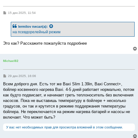
С
15 дек 2025, 11:54
о
о
б
lermilov
писал(а):
щ
е
на псевдорелейный режим
н
и
е
Это как? Расскажите пожалуйста подробнее
Michael82
С
29 дек 2025, 16:06
о
о
Всем доброго дня. Есть тот же Baxi Slim 1.39in, Baxi Connect+,
б
бойлер косвенного нагрева Baxi. 4-5 дней работает нормально, потом
щ
е
как будто подвисает, и начинает греть теплоноситель без включения
н
насосов. Пока не выставишь температуру в бойлере + несколько
и
е
градусов, он так и крутится в режиме поддержания температуры
бойлера. Не переключается на режим нагрева батарей и насосы не
включает. Что может быть?
У вас нет необходимых прав для просмотра вложений в этом сообщении.