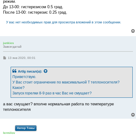
режим.
До 13-00: гистерезисом 0.5 град.
После 13-00: гистерезис 0.25 град.
У вас нет необходимых прав для просмотра вложений в этом сообщении.
junkies
Завсегдатай
С
13 янв 2020, 00:01
о
о
б
ArtIg
писал(а):
щ
е
Приветствую.
н
У Вас стоит ограничение по максимальной Т теплоносителя?
и
е
Какое?
Запуск горелки 8-9 раз в час Вас не смущает?
а вас смущает? вполне нормальная работа по температуре
теплоносителя
Автор Темы
lermilov