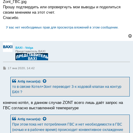
Zont_ГВС.jpg
Прошу подтвердить или опровергнуть мои выводы и поделиться
своим мнением на этот счет.
Спасибо.
У вас нет необходимых прав для просмотра вложений в этом сообщении.
BAXI - Volga
Представитель BAXI
С
17 янв 2020, 14:42
о
о
б
ArtIg
писал(а):
щ
е
то в связке Котел+Зонт переводит 3-х ходовой клапан на контур
н
БКН ?
и
е
конечно котёл, в данном случае ZONT всего лишь даёт запрос на
ГВС согласно выставленной температуре
ArtIg
писал(а):
При этом пока нет потребления ГВС и нет необходимости в ГВС
(ночью и в рабочее время) происходит конвективное охлаждение