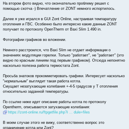
На втором фото видно, что окончательно проблему решил с
помощью скотча -) Впечатление от ZONT немного испортилось.
Далее я уже игрался в GUI Zont Online, настраивая темпаратуру
отопления и ГВС. Особенно было интересно какие данные ZONT
получает по протоколу OpenTherm от Baxi Slim 1.490 in.
Фотографии графиков во вложении.
Немного расстроился, что Baxi Slim не отдает информации о
значениях модуляции горелки. Только "работает", не "работает" (это
видно по красным линиям под первым графиком). Отсюда непонятно
насколько полезна работа термостата Zont.
Просьба знатоков прокомметировать графики. Интересует насколько
"нормальным" выглядит такая работа котла.
Смущает незатухающие колебания +-4-5 градусов у T отопления
относительно заданной температуры.
По ссылке ниже идет описание работы котла по протоколу
Opentherm, описываются затухающие колебания:
https://zont-online.ru/ftpgetfile.php?i ... dule=files
В моем случае этого не вижу, соответственно вопрос это
ограничение котла или Zont?