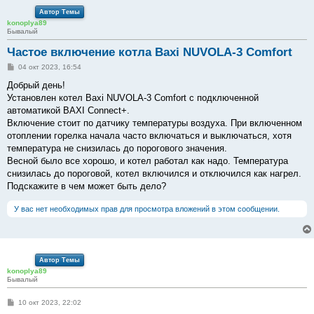
Автор Темы
konoplya89
Бывалый
Частое включение котла Baxi NUVOLA-3 Comfort
С
04 окт 2023, 16:54
о
о
Добрый день!
б
Установлен котел Baxi NUVOLA-3 Comfort с подключенной
щ
е
автоматикой BAXI Connect+.
н
Включение стоит по датчику температуры воздуха. При включенном
и
е
отоплении горелка начала часто включаться и выключаться, хотя
температура не снизилась до порогового значения.
Весной было все хорошо, и котел работал как надо. Температура
снизилась до пороговой, котел включился и отключился как нагрел.
Подскажите в чем может быть дело?
У вас нет необходимых прав для просмотра вложений в этом сообщении.
Автор Темы
konoplya89
Бывалый
С
10 окт 2023, 22:02
о