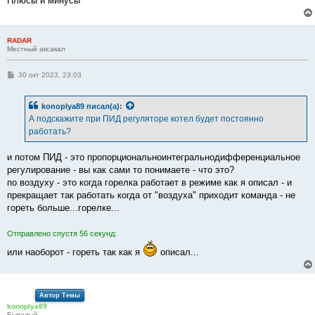
Плюсы и минусы
RADAR
Местный аксакал
С
30 окт 2023, 23:03
о
о
б
konoplya89
писал(а):
щ
е
А подскажите при ПИД регуляторе котел будет постоянно
н
работать?
и
е
и потом ПИД - это пропорциональноинтегральнодифференциальное
регулирование - вы как сами то понимаете - что это?
по воздуху - это когда горелка работает в режиме как я описал - и
прекращает так работать когда от "воздуха" приходит команда - не
гореть больше...горелке...
Отправлено спустя 56 секунд:
или наоборот - гореть так как я
описал...
Автор Темы
konoplya89
Бывалый