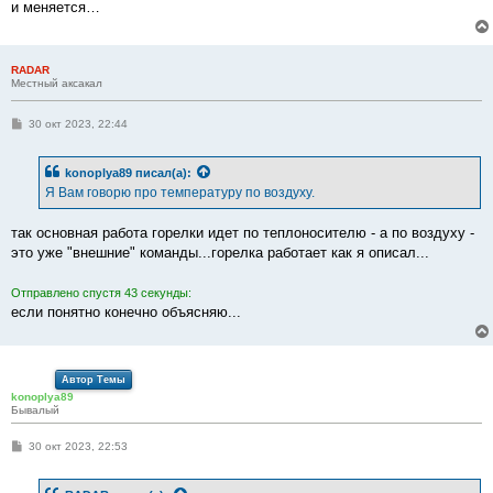
и меняется…
RADAR
Местный аксакал
С
30 окт 2023, 22:44
о
о
б
konoplya89
писал(а):
щ
е
Я Вам говорю про температуру по воздуху.
н
и
е
так основная работа горелки идет по теплоносителю - а по воздуху -
это уже "внешние" команды...горелка работает как я описал...
Отправлено спустя 43 секунды:
если понятно конечно объясняю...
Автор Темы
konoplya89
Бывалый
С
30 окт 2023, 22:53
о
о
б