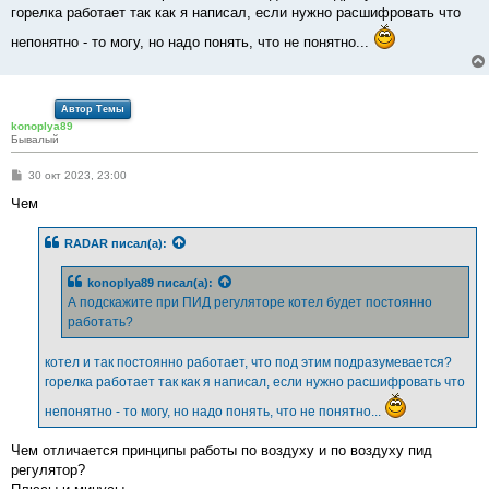
горелка работает так как я написал, если нужно расшифровать что
непонятно - то могу, но надо понять, что не понятно...
Автор Темы
konoplya89
Бывалый
С
30 окт 2023, 23:00
о
о
Чем
б
щ
е
RADAR
писал(а):
н
и
е
konoplya89
писал(а):
А подскажите при ПИД регуляторе котел будет постоянно
работать?
котел и так постоянно работает, что под этим подразумевается?
горелка работает так как я написал, если нужно расшифровать что
непонятно - то могу, но надо понять, что не понятно...
Чем отличается принципы работы по воздуху и по воздуху пид
регулятор?