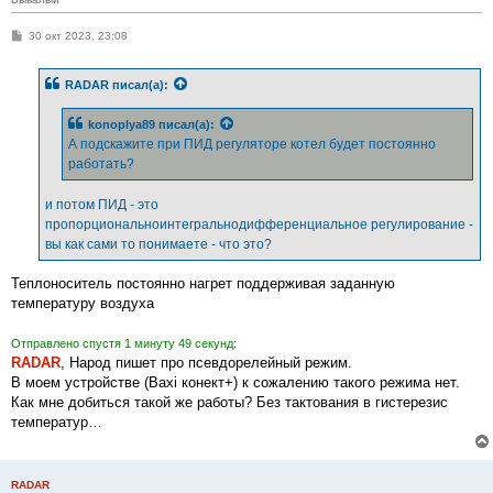
С
30 окт 2023, 23:08
о
о
б
RADAR
писал(а):
щ
е
н
konoplya89
писал(а):
и
е
А подскажите при ПИД регуляторе котел будет постоянно
работать?
и потом ПИД - это
пропорциональноинтегральнодифференциальное регулирование -
вы как сами то понимаете - что это?
Теплоноситель постоянно нагрет поддерживая заданную
температуру воздуха
Отправлено спустя 1 минуту 49 секунд:
RADAR
, Народ пишет про псевдорелейный режим.
В моем устройстве (Baxi конект+) к сожалению такого режима нет.
Как мне добиться такой же работы? Без тактования в гистерезис
температур…
RADAR