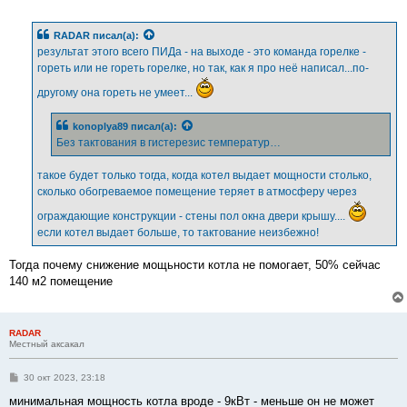
о
о
б
RADAR
писал(а):
щ
е
результат этого всего ПИДа - на выходе - это команда горелке -
н
гореть или не гореть горелке, но так, как я про неё написал...по-
и
е
другому она гореть не умеет...
konoplya89
писал(а):
Без тактования в гистерезис температур…
такое будет только тогда, когда котел выдает мощности столько,
сколько обогреваемое помещение теряет в атмосферу через
ограждающие конструкции - стены пол окна двери крышу....
если котел выдает больше, то тактование неизбежно!
Тогда почему снижение мощьности котла не помогает, 50% сейчас
140 м2 помещение
RADAR
Местный аксакал
С
30 окт 2023, 23:18
о
о
минимальная мощность котла вроде - 9кВт - меньше он не может