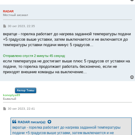
RADAR
Местный аксакал
С
30 окт 2023, 22:35
о
о
вкратце - горелка работает до нагрева заданной температуры подачи
б
+5 градусов выше уставки, затем выключается и не включается до
щ
е
температуры уставки подачи минус 5 градусов...
н
и
е
Отправлено спустя 2 минуты 45 секунд:
если температура не достигает выше плюс 5 градусов от уставки на
подаче, то горелка продолжает работать бесконечно, если не
приходят внешние команды на выключение...
Автор Темы
konoplya89
Бывалый
С
30 окт 2023, 22:41
о
о
б
RADAR
писал(а):
щ
е
вкратце - горелка работает до нагрева заданной температуры
н
подачи +5 градусов выше уставки, затем выключается и не
и