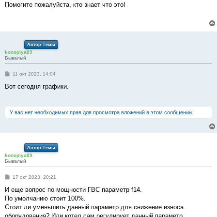
о
Помогите пожалуйста, кто знает что это!
б
щ
е
н
и
е
Автор Темы
konoplya89
Бывалый
С
11 окт 2023, 14:04
о
о
Вот сегодня графики.
б
щ
е
н
У вас нет необходимых прав для просмотра вложений в этом сообщении.
и
е
Автор Темы
konoplya89
Бывалый
С
17 окт 2023, 20:21
о
о
И еще вопрос по мощности ГВС параметр f14.
б
По умолчанию стоит 100%.
щ
е
Стоит ли уменьшить данный параметр для снижение износа
н
оборудования? Или котел сам регулирует данный параметр