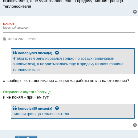
выключался), а не учитывалась еще в придачу нижняя граница
теплоносителя
RADAR
Местный аксакал
С
30 окт 2023, 22:29
о
о
б
konoplya89
писал(а):
щ
е
Чтобы котел регулировался только по воздух (включался-
н
выключался), а не учитывалась еще в придачу нижняя граница
и
е
теплоносителя
а вообще - есть понимание алгоритма работы котла на отопление?
Отправлено спустя 49 секунд:
и не понял - при чем тут
konoplya89
писал(а):
нижняя граница теплоносителя