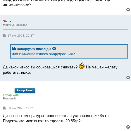
и
е
автоматически?
Starik
Местный аксакал
С
17 окт 2023, 22:27
о
о
б
konoplya89
писал(а):
щ
е
для снижение износа оборудования?
н
и
е
Да какой износ ты собираешься снижать?
Не мешай железу
работать, имхо.
Автор Темы
konoplya89
Бывалый
С
30 окт 2023, 19:21
о
о
Диапазон температуры теплоносителя установлен 30-85 гр
б
Подскажите можно как то сделать 20-85гр?
щ
е
н