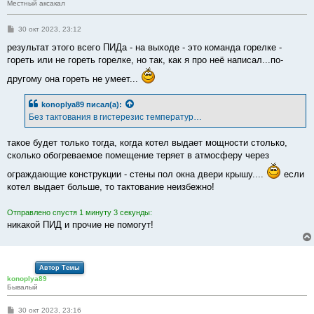
Местный аксакал
С
30 окт 2023, 23:12
о
о
результат этого всего ПИДа - на выходе - это команда горелке -
б
гореть или не гореть горелке, но так, как я про неё написал...по-
щ
е
другому она гореть не умеет...
н
и
е
konoplya89
писал(а):
Без тактования в гистерезис температур…
такое будет только тогда, когда котел выдает мощности столько,
сколько обогреваемое помещение теряет в атмосферу через
ограждающие конструкции - стены пол окна двери крышу....
если
котел выдает больше, то тактование неизбежно!
Отправлено спустя 1 минуту 3 секунды:
никакой ПИД и прочие не помогут!
Автор Темы
konoplya89
Бывалый
С
30 окт 2023, 23:16