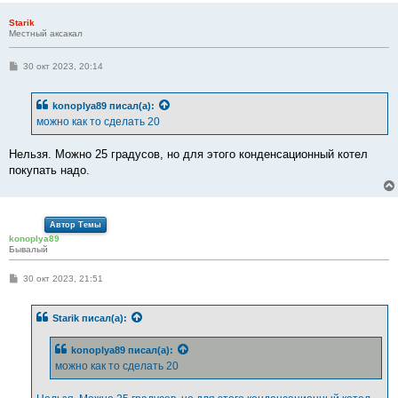
и
е
Starik
Местный аксакал
С
30 окт 2023, 20:14
о
о
б
konoplya89
писал(а):
щ
е
можно как то сделать 20
н
и
е
Нельзя. Можно 25 градусов, но для этого конденсационный котел
покупать надо.
Автор Темы
konoplya89
Бывалый
С
30 окт 2023, 21:51
о
о
б
Starik
писал(а):
щ
е
н
konoplya89
писал(а):
и
е
можно как то сделать 20