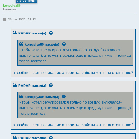
Автор Темы
konoplya89
Бывалый
С
30 окт 2023, 22:32
о
о
б
RADAR
писал(а):
щ
е
н
konoplya89
писал(а):
и
е
Чтобы котел регулировался только по воздух (включался-
выключался), а не учитывалась еще в придачу нижняя граница
теплоносителя
а вообще - есть понимание алгоритма работы котла на отопление?
RADAR
писал(а):
konoplya89
писал(а):
Чтобы котел регулировался только по воздух (включался-
выключался), а не учитывалась еще в придачу нижняя граница
теплоносителя
а вообще - есть понимание алгоритма работы котла на отопление?
RADAR
писал(а):