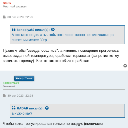
е
Starik
Местный аксакал
С
30 окт 2023, 22:25
о
о
б
konoplya89
писал(а):
щ
е
А что можно сделать чтобы котел постоянно не включался при
н
снижении менее 30гр.
и
е
Нужно чтобы "звезды сошлись", а именно: помещение прогрелось
выше заданной температуры, сработал термостат (запретил котлу
зажигать горелку). Как-то так это обычно работает.
Автор Темы
konoplya89
Бывалый
С
30 окт 2023, 22:28
о
о
б
RADAR
писал(а):
щ
е
а нужно как?
н
и
е
Чтобы котел регулировался только по воздух (включался-