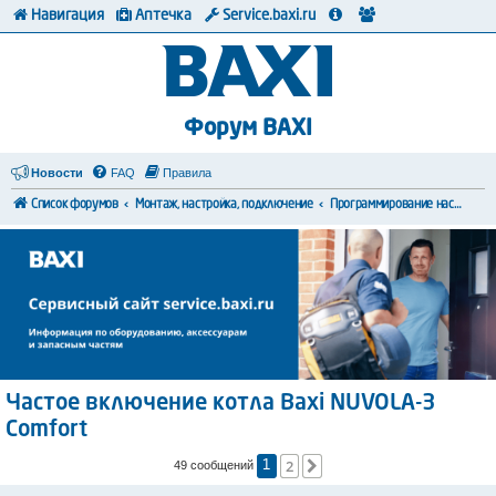
Навигация
Аптечка
Service.baxi.ru
Форум BAXI
Новости
FAQ
Правила
Список форумов
Монтаж, настройка, подключение
Программирование настроек
Частое включение котла Baxi NUVOLA-3
Comfort
2
След.
49 сообщений
1