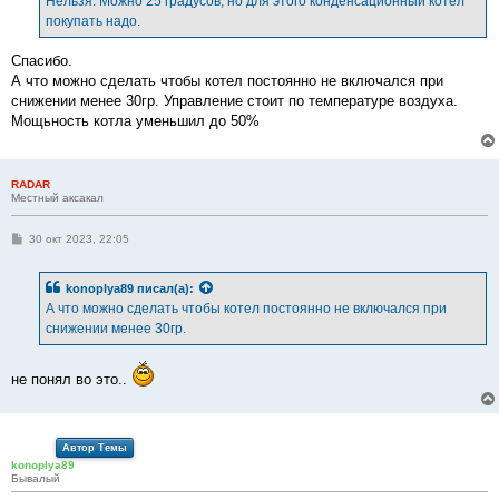
Нельзя. Можно 25 градусов, но для этого конденсационный котел
покупать надо.
Спасибо.
А что можно сделать чтобы котел постоянно не включался при
снижении менее 30гр. Управление стоит по температуре воздуха.
Мощьность котла уменьшил до 50%
RADAR
Местный аксакал
С
30 окт 2023, 22:05
о
о
б
konoplya89
писал(а):
щ
е
А что можно сделать чтобы котел постоянно не включался при
н
снижении менее 30гр.
и
е
не понял во это..
Автор Темы
konoplya89
Бывалый