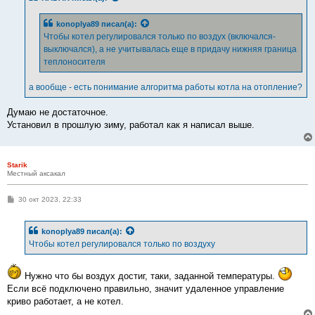
konoplya89
писал(а):
Чтобы котел регулировался только по воздух (включался-
выключался), а не учитывалась еще в придачу нижняя граница
теплоносителя
а вообще - есть понимание алгоритма работы котла на отопление?
Думаю не достаточное.
Установил в прошлую зиму, работал как я написал выше.
Starik
Местный аксакал
С
30 окт 2023, 22:33
о
о
б
konoplya89
писал(а):
щ
е
Чтобы котел регулировался только по воздуху
н
и
е
Нужно что бы воздух достиг, таки, заданной температуры.
Если всё подключено правильно, значит удаленное управление
криво работает, а не котел.