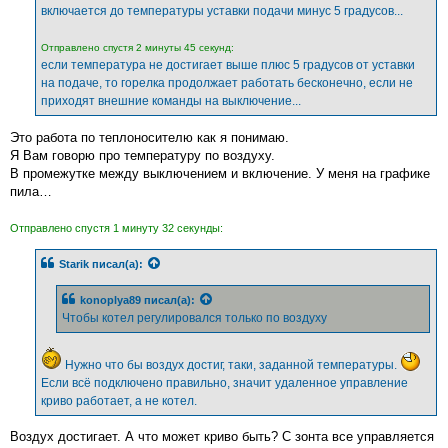
е
включается до температуры уставки подачи минус 5 градусов...
Отправлено спустя 2 минуты 45 секунд:
если температура не достигает выше плюс 5 градусов от уставки
на подаче, то горелка продолжает работать бесконечно, если не
приходят внешние команды на выключение...
Это работа по теплоносителю как я понимаю.
Я Вам говорю про температуру по воздуху.
В промежутке между выключением и включение. У меня на графике
пила…
Отправлено спустя 1 минуту 32 секунды:
Starik
писал(а):
konoplya89
писал(а):
Чтобы котел регулировался только по воздуху
Нужно что бы воздух достиг, таки, заданной температуры.
Если всё подключено правильно, значит удаленное управление
криво работает, а не котел.
Воздух достигает. А что может криво быть? С зонта все управляется