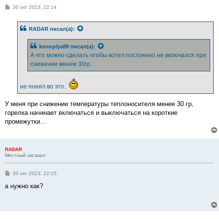
С
30 окт 2023, 22:14
о
о
б
RADAR
писал(а):
щ
е
н
konoplya89
писал(а):
и
е
А что можно сделать чтобы котел постоянно не включался при
снижении менее 30гр.
не понял во это..
У меня при снижении температуры теплоносителя менее 30 гр,
горелка начинает включаться и выключаться на короткие
промежутки…
RADAR
Местный аксакал
С
30 окт 2023, 22:15
о
о
а нужно как?
б
щ
е
н
и