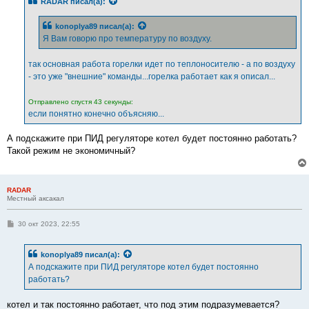
RADAR
писал(а):
щ
е
н
konoplya89
писал(а):
и
е
Я Вам говорю про температуру по воздуху.
так основная работа горелки идет по теплоносителю - а по воздуху
- это уже "внешние" команды...горелка работает как я описал...
Отправлено спустя 43 секунды:
если понятно конечно объясняю...
А подскажите при ПИД регуляторе котел будет постоянно работать?
Такой режим не экономичный?
RADAR
Местный аксакал
С
30 окт 2023, 22:55
о
о
б
konoplya89
писал(а):
щ
е
А подскажите при ПИД регуляторе котел будет постоянно
н
работать?
и
е
котел и так постоянно работает, что под этим подразумевается?