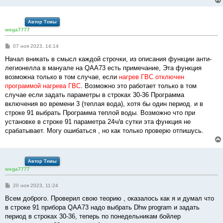
Автор Темы
wega7777
С
07 ноя 2023, 14:14
о
о
Начал вникать в смысл каждой строчки, из описания функции анти-
б
легионелла в мануале на QAA73 есть примечание, Эта функция
щ
е
возможна только в том случае, если
нагрев ГВС отключен
н
программой нагрева ГВС
. Возможно это работает только в том
и
е
случае если задать параметры в строках 30-36 Программа
включения во времени 3 (теплая вода), хотя бы один период. и в
строке 91 выбрать Программа теплой воды. Возможно что при
установке в строке 91 параметра 24ч/в сутки эта функция не
срабатывает. Могу ошибаться , но как только проверю отпишусь.
Автор Темы
wega7777
С
20 ноя 2023, 11:24
о
о
Всем доброго. Проверил свою теорию , оказалось как я и думал что
б
в строке 91 прибора QAA73 надо выбрать Dhw program и задать
щ
е
период в строках 30-36, теперь по понедельникам бойлер
н