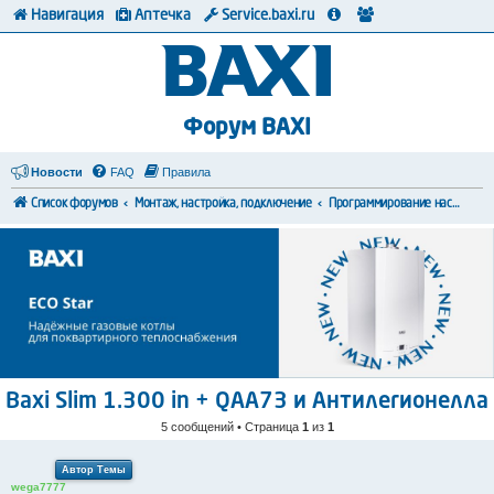
Навигация
Аптечка
Service.baxi.ru
Форум BAXI
Новости
FAQ
Правила
Список форумов
Монтаж, настройка, подключение
Программирование настроек
Baxi Slim 1.300 in + QAA73 и Антилегионелла
5 сообщений • Страница
1
из
1
Автор Темы
wega7777