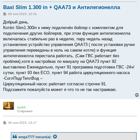
Baxi Slim 1.300 in + QAA73 и Антилегионелла
С
06 ноя 2023, 12:31
о
о
Добрый день,
б
Котёл Slim1.300in к нему подключён бойлер с комплектом для
щ
е
подключения других бойлеров, при этом функция антилегионелла
н
включалась стабильно раз в неделю, пару недель назад
и
е
установлено устройство управления QAA73 ( после установки ручки
управления переведены в ноль на самом котле) и функция
антилегионелла перестала работать, (Сам ГВС работает без
проблем),хотя в настройках по мануалу на QAA73 пункт 92
выставлено Еженедельно, пункт 91 программа подготовки ГВС -24ч/
сутки, пункт 93 без ECO, пункт 94 работа циркуляционного насоса
-СоглПодгТеплВод –
Циркуляционный насос работает согласно строчке 91.
Подскажите пожалуйста может я что то не так настраиваю.
tsv63
Старожил
С
06 ноя 2023, 13:17
о
о
б
wega7777
писал(а):
щ