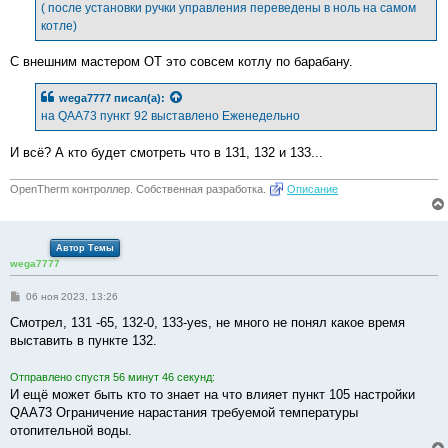
е
( после установки ручки управления переведены в ноль на самом
н
котле)
и
е
С внешним мастером ОТ это совсем котлу по барабану.
wega7777
писал(а):
на QAA73 пункт 92 выставлено Еженедельно
И всё? А кто будет смотреть что в 131, 132 и 133...
OpenTherm контроллер. Собственная разработка.
Описание
Автор Темы
wega7777
С
06 ноя 2023, 13:26
о
о
Смотрел, 131 -65, 132-0, 133-yes, не много не понял какое время
б
выставить в пункте 132.
щ
е
н
Отправлено спустя 56 минут 46 секунд:
и
е
И ещё может быть кто то знает на что влияет пункт 105 настройки
QAA73 Ограничение нарастания требуемой температуры
отопительной воды.