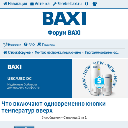
Навигация
Аптечка
Service.baxi.ru
Форум BAXI
Новости
FAQ
Правила
Список форумов
Монтаж, настройка, подключение
Программирование настроек
Что включают одновременно кнопки
температур вверх
3 сообщения • Страница
1
из
1