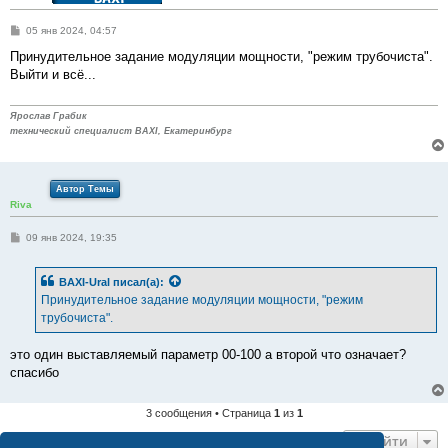
С
05 янв 2024, 04:57
о
о
Принудительное задание модуляции мощности, "режим трубочиста".
б
Выйти и всё...
щ
е
н
и
Ярослав Грабик
е
технический специалист BAXI, Екатеринбург
Автор Темы
Riva
С
09 янв 2024, 19:35
о
о
б
BAXI-Ural
писал(а):
щ
е
Принудительное задание модуляции мощности, "режим
н
трубочиста".
и
е
это один выставляемый параметр 00-100 а второй что означает?
спасибо
3 сообщения • Страница
1
из
1
Перейти