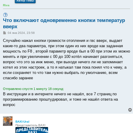
Автор Темы
Riva
Что включают одновременно кнопки температур
вверх
С
04 янв 2024, 23:58
о
о
Случайно нажал кнопки громкости отопления и гвс вверх, выдает
б
какие-то два параметра, при этом один из них вроде как заданная
щ
е
мощность по F8 , второй параметр вроде был в 00 при этом их можно
н
менять и при увеличении с 00 до 100 котёл начинает разгоняться,
и
е
вопрос что это за инж меню, при выходе ничего ли не запоминает
котел из этих настроек, а то я натыкал там пока понял что к чему, а
если сохраняет то что там нужно выбрать по умолчанию, всем
спасибо заранее
Отправлено спустя 1 минуту 18 секунд:
В инструкции и в интернете ничего не нашёл, все 7 страниц по
программированию проштудировал, и тоже не нашёл ответа на
вопрос
BAXI-Ural
Представитель BAXI