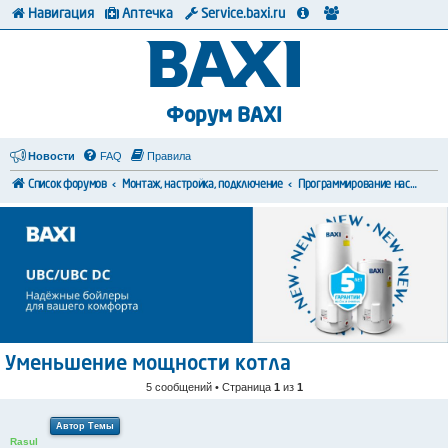
Навигация
Аптечка
Service.baxi.ru
Форум BAXI
Новости
FAQ
Правила
Список форумов
Монтаж, настройка, подключение
Программирование настроек
Уменьшение мощности котла
5 сообщений • Страница
1
из
1
Автор Темы
Rasul