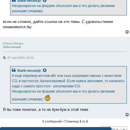
Starik
писал(а):
щ
е
Неоднократно на форуме объяснял как и что делать (всякими
н
разными словами).
и
е
если не сложно, дайте ссылки на эти темы. С удовольствием
ознакомился бы
Edmon Dantes
Забегающий
С
07 ноя 2024, 14:11
о
о
б
Starik
писал(а):
щ
е
А ещё пережор котлом кВт или газа напрямую связан с качеством
н
СО, в частности, балансировкой. Если нужна экономия, то начинать
и
е
надо с самого простого - регулировки СО.
Неоднократно на форуме объяснял как и что делать (всякими
разными словами).
Я бы тоже почитал, а то не бум-бум в этой теме
5 сообщений • Страница
1
из
1
Перейти