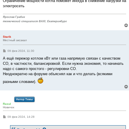
Ограничение мощности котла поможет иногда в снижение нагрузки на
электросеть
Ярослав Грабик
технический специалист BAXI, Екатеринбург
Starik
Местный аксакал
С
09 фев 2024, 11:30
о
о
А ещё пережор котлом кВт или газа напрямую связан с качеством
б
СО, в частности, балансировкой. Если нужна экономия, то начинать
щ
е
надо с самого простого - регулировки СО.
н
Неоднократно на форуме объяснял как и что делать (всякими
и
е
разными словами).
Автор Темы
Rasul
Новичок
С
09 фев 2024, 14:28
о
о
б