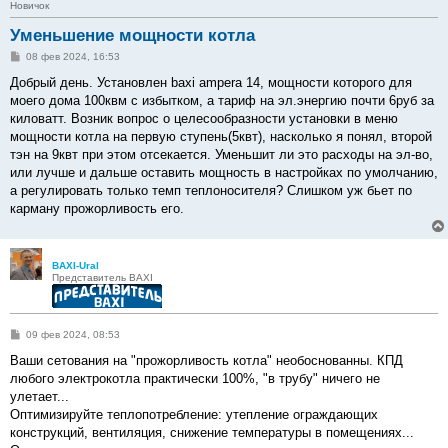
Новичок
Уменьшение мощности котла
С
08 фев 2024, 16:53
о
о
Добрый день. Установлен baxi ampera 14, мощности которого для
б
моего дома 100квм с избытком, а тариф на эл.энергию почти 6руб за
щ
е
киловатт. Возник вопрос о целесообразности установки в меню
н
мощности котла на первую ступень(5квт), насколько я понял, второй
и
е
тэн на 9квт при этом отсекается. Уменьшит ли это расходы на эл-во,
или лучше и дальше оставить мощность в настройках по умолчанию,
а регулировать только темп теплоносителя? Слишком уж бьет по
карману прожорливость его.
BAXI-Ural
Представитель BAXI
С
09 фев 2024, 08:53
о
о
Ваши сетования на "прожорливость котла" необоснованны. КПД
б
любого электрокотла практически 100%, "в трубу" ничего не
щ
е
улетает...
н
Оптимизируйте теплопотребление: утепление ограждающих
и
е
конструкций, вентиляция, снижение температуры в помещениях...